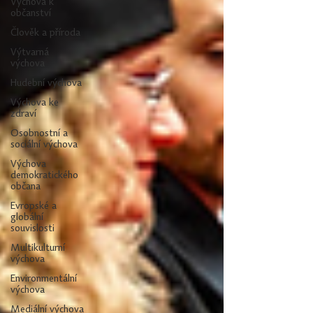
Výchova k
občanství
Člověk a příroda
Výtvarná
výchova
Hudební výchova
Výchova ke
zdraví
Osobnostní a
sociální výchova
Výchova
demokratického
občana
Evropské a
globální
souvislosti
Multikulturní
výchova
Environmentální
výchova
Mediální výchova