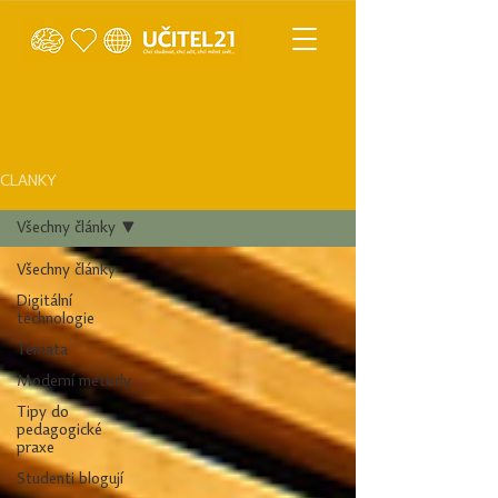
ČLÁNKY
Všechny články
Všechny články
Digitální
technologie
Témata
Moderní metody
Tipy do
pedagogické
praxe
Studenti blogují