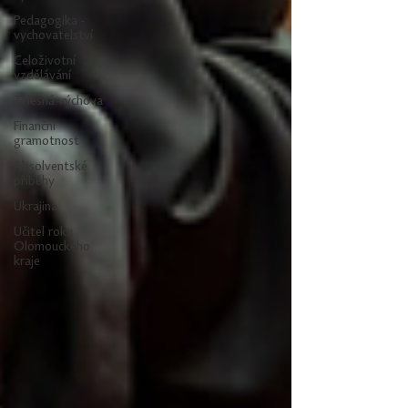
Pedagogika -
vychovatelství
Celoživotní
vzdělávání
Tělesná výchova
Finanční
gramotnost
Absolventské
příběhy
Ukrajina
Učitel roku
Olomouckého
kraje