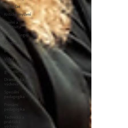
Volný čas
Kritické myšlení
Umění a
kreativita
Učitelé blogují
Osobnosti
Blogy
Videa
Vizuální
gramotnost
Dramatická
výchova
Speciální
pedagogika
Primární
pedagogika
Technická a
praktická
výchova