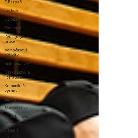
E-Bezpečí
Technika
Učitel21
Pomáháme
Pedagogická
praxe
Volnočasové
aktivity
Knihovna DVZ
Český jazyk a
literatura
Komunikační
výchova
Jazyky
Matematika
Člověk a jeho
svět
Dějepis