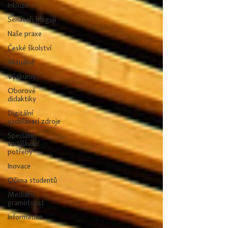
Inkluze
Senátoři blogují
Naše praxe
České školství
Aktuálně
Výzkumy
Oborové
didaktiky
Digitální
vzdělávací zdroje
Speciální
vzdělávací
potřeby
Inovace
Očima studentů
Mediální
gramotnost
Informatika