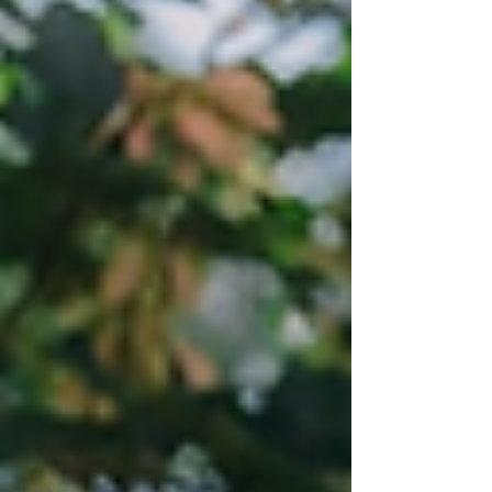
těchto dotazníků je získat zpětnou vazbu
na kvalitu studia, připravenost na výkon
profese a celkovou zkušenost s
prostředím Pedagogické fakulty UP.