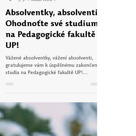
Učitel21
7. 7.
Minut čtení: 1
Absolventky, absolventi!
Ohodnoťte své studium
na Pedagogické fakultě
UP!
Vážené absolventky, vážení absolventi,
gratulujeme vám k úspěšnému zakončení
studia na Pedagogické fakultě UP!
Budeme velmi rádi, pokud nám věnujete
několik minut a podělíte se o svou
zkušenost prostřednictvím krátkého
dotazníku. Vaše zpětná vazba je pro nás
klíčová při zlepšování kvality výuky a
přípravy budoucích pedagogů. Cílem