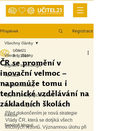
Registrace
Příspěvek
Všechny články
Učitel21
Všechny články
9. 1. 2019
ČR se promění v
Digitální technologie
inovační velmoc –
Témata
napomůže tomu i
Moderní metody
technické vzdělávání na
Tipy do pedagogické praxe
základních školách
Studenti blogují
Před dokončením je nová strategie 
Inkluze
Vlády ČR, která se dotýká všech 
Senátoři blogují
klíčových rezortů. Významnou úlohu při 