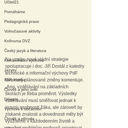
Učitel21
Pomáháme
Pedagogická praxe
Volnočasové aktivity
Knihovna DVZ
Český jazyk a literatura
Na vzniku nové vládní strategie 
Komunikační výchova
spolupracuje i doc. Jiří Dostál z katedry 
Jazyky
technické a informační výchovy PdF 
Matematika
UP, který plánované změny komentuje. 
„Ano, vzdělávání na základních 
Člověk a jeho svět
školách je třeba proměnit. Výsledky 
Dějepis
vzdělávání musí směřovat jednak k 
rozvoji osobnosti žáka, ale zároveň by 
Výchova k občanství
získané znalosti a dovednosti měly být 
Člověk a příroda
využitelné v každodenním životě a 
umožnit se žákům profesně orientovat. 