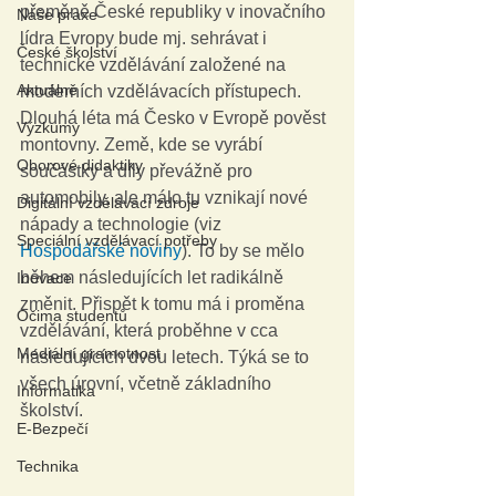
přeměně České republiky v inovačního 
Naše praxe
lídra Evropy bude mj. sehrávat i 
České školství
technické vzdělávání založené na 
Aktuálně
moderních vzdělávacích přístupech.  
Dlouhá léta má Česko v Evropě pověst 
Výzkumy
montovny. Země, kde se vyrábí 
Oborové didaktiky
součástky a díly převážně pro 
automobily, ale málo tu vznikají nové 
Digitální vzdělávací zdroje
nápady a technologie (viz 
Speciální vzdělávací potřeby
Hospodářské noviny
). To by se mělo 
během následujících let radikálně 
Inovace
změnit. Přispět k tomu má i proměna 
Očima studentů
vzdělávání, která proběhne v cca 
Mediální gramotnost
následujících dvou letech. Týká se to 
všech úrovní, včetně základního 
Informatika
školství.
E-Bezpečí
Technika