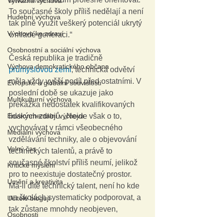
Výtvarná výchova
To současné školy příliš nedělají a není 
Hudební výchova
tak plně využit veškerý potenciál ukrytý 
Výchova ke zdraví
v mladé generaci.“
Osobnostní a sociální výchova
Česká republika je tradičně 
Výchova demokratického občana
průmyslovou zemí
, technická odvětví 
měla vždy vyšší podíl před ostatními. V 
Evropské a globální souvislosti
poslední době se ukazuje jako 
Multikulturní výchova
překážka nedostatek kvalifikovaných 
Environmentální výchova
lidských zdrojů. „Nejde však o to, 
vychovávat v rámci všeobecného 
Mediální výchova
vzdělávání techniky, ale o objevování 
Volný čas
technických talentů, a právě to 
současné školství příliš neumí, jelikož 
Kritické myšlení
pro to neexistuje dostatečný prostor. 
Umění a kreativita
Má-li dítě technický talent, není ho kde 
na školách systematicky podporovat, a 
Učitelé blogují
tak zůstane mnohdy neobjeven, 
Osobnosti