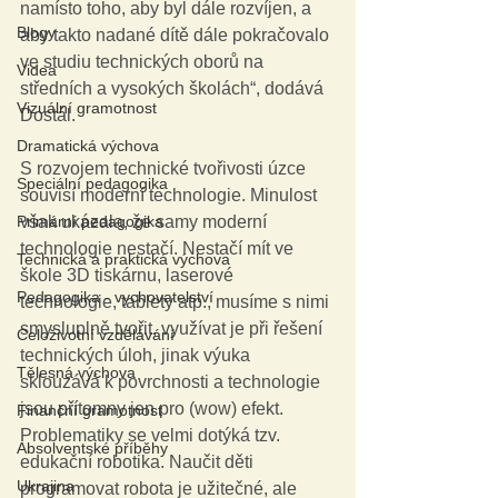
namísto toho, aby byl dále rozvíjen, a 
Blogy
aby takto nadané dítě dále pokračovalo 
ve studiu technických oborů na 
Videa
středních a vysokých školách“, dodává 
Vizuální gramotnost
Dostál.     
Dramatická výchova
S rozvojem technické tvořivosti úzce 
Speciální pedagogika
souvisí moderní technologie. Minulost 
Primární pedagogika
však ukázala, že samy moderní 
technologie nestačí. Nestačí mít ve 
Technická a praktická výchova
škole 3D tiskárnu, laserové 
Pedagogika - vychovatelství
technologie, tablety atp., musíme s nimi 
smysluplně tvořit, využívat je při řešení 
Celoživotní vzdělávání
technických úloh, jinak výuka 
Tělesná výchova
sklouzává k povrchnosti a technologie 
jsou přítomny jen pro (wow) efekt. 
Finanční gramotnost
Problematiky se velmi dotýká tzv. 
Absolventské příběhy
edukační robotika. Naučit děti 
Ukrajina
programovat robota je užitečné, ale 