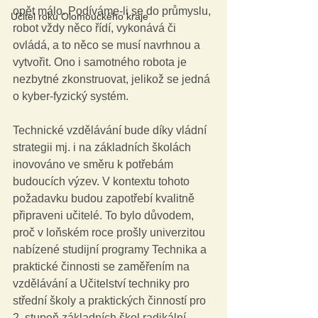
opět málo. Podíváme-li se do průmyslu, 
Učitel roku Olomouckého kraje
robot vždy něco řídí, vykonává či 
ovládá, a to něco se musí navrhnou a 
vytvořit. Ono i samotného robota je 
nezbytné zkonstruovat, jelikož se jedná 
o kyber-fyzický systém.   
Technické vzdělávání bude díky vládní 
strategii mj. i na základních školách 
inovováno ve směru k potřebám 
budoucích výzev. V kontextu tohoto 
požadavku budou zapotřebí kvalitně 
připraveni učitelé. To bylo důvodem, 
proč v loňském roce prošly univerzitou 
nabízené studijní programy Technika a 
praktické činnosti se zaměřením na 
vzdělávání a Učitelství techniky pro 
střední školy a praktických činností pro 
2. stupeň základních škol radikální 