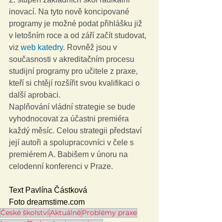
inovací. Na tyto nově koncipované 
programy je možné podat přihlášku již 
v letošním roce a od září začít studovat, 
viz 
web katedry
. Rovněž jsou v 
současnosti v akreditačním procesu 
studijní programy pro učitele z praxe, 
kteří si chtějí rozšířit svou kvalifikaci o 
další aprobaci.
Naplňování vládní strategie se bude 
vyhodnocovat za účastni premiéra 
každý měsíc. Celou strategii představí 
její autoři a spolupracovníci v čele s 
premiérem A. Babišem v únoru na 
celodenní konferenci v Praze.
Text Pavlína Částková
Foto dreamstime.com
České školství
Aktuálně
Problémy praxe