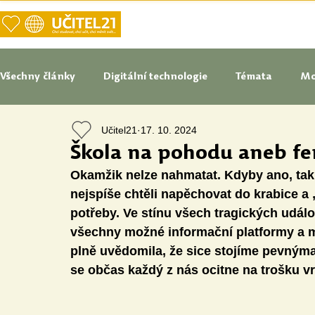
DOMŮ
NAŠE VIZE UČITELSTVÍ
Všechny články
Digitální technologie
Témata
Mo
Učitel21
17. 10. 2024
Tipy do pedagogické praxe
Studenti blogují
In
Škola na pohodu aneb f
Okamžik nelze nahmatat. Kdyby ano, ta
Senátoři blogují
Naše praxe
České školství
nejspíše chtěli napěchovat do krabice a „
potřeby. Ve stínu všech tragických událo
všechny možné informační platformy a m
Oborové didaktiky
Digitální vzdělávací zdroje
plně uvědomila, že sice stojíme pevnýma
se občas každý z nás ocitne na trošku vr
Speciální vzdělávací potřeby
Inovace
Očima st