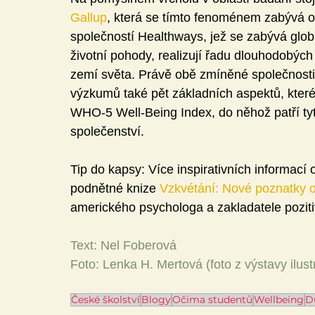
Gallup
, která se tímto fenoménem zabývá o
společností Healthways, jež se zabývá globá
životní pohody, realizují řadu dlouhodobýc
zemí světa. Právě obě zmíněné společnosti
výzkumů také pět základních aspektů, které 
WHO-5 Well-Being Index, do něhož patří tyto
společenství.
Tip do kapsy: Více inspirativních informací
podnětné knize 
Vzkvétání: Nové poznatky o
amerického psychologa a zakladatele pozit
Text: Nel Foberová
Foto: Lenka H. Mertová (foto z výstavy ilus
České školství
Blogy
Očima studentů
Wellbeing
D