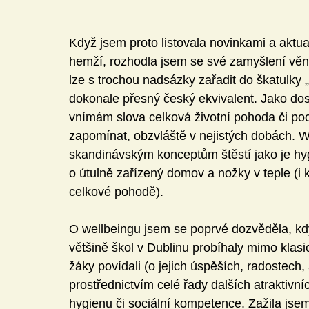
Když jsem proto listovala novinkami a aktua
hemží, rozhodla jsem se své zamyšlení věn
lze s trochou nadsázky zařadit do škatulky „
dokonale přesný český ekvivalent. Jako dos
vnímám slova celková životní pohoda či poc
zapomínat, obzvláště v nejistých dobách. 
skandinávským konceptům štěstí jako je hy
o útulně zařízený domov a nožky v teple (i k
celkové pohodě).
O wellbeingu jsem se poprvé dozvěděla, když
většině škol v Dublinu probíhaly mimo klasic
žáky povídali (o jejich úspěších, radostech, 
prostřednictvím celé řady dalších atraktivníc
hygienu či sociální kompetence. Zažila jsem