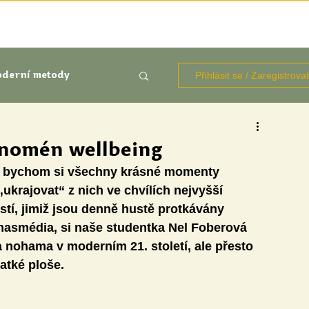
TÉMATA
KNIHOVNA ZDROJŮ
BLOGY
OČIMA STUD
Přihlásit se / Zaregistrova
derní metody
kluze
enomén wellbeing
k bychom si všechny krásné momenty 
Aktuálně
Výzkumy
ukrajovat“ z nich ve chvílích nejvyšší 
stí, jimiž jsou denně hustě protkávány 
asmédia, si naše studentka Nel Foberová 
 nohama v moderním 21. století, ale přesto 
atké ploše.
udentů