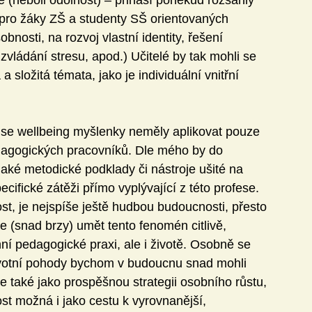
 (neboli odolnost) – přináší poněkud rozsáhlý 
 (pro žáky ZŠ a studenty SŠ orientovaných 
bnosti, na rozvoj vlastní identity, řešení 
vládání stresu, apod.) Učitelé by tak mohli se 
složitá témata, jako je individuální vnitřní 
se wellbeing myšlenky neměly aplikovat pouze 
edagogických pracovníků. Dle mého by do 
aké metodické podklady či nástroje ušité na 
ifické zátěži přímo vyplývající z této profese. 
t, je nejspíše ještě hudbou budoucnosti, přesto 
 (snad brzy) umět tento fenomén citlivě, 
ní pedagogické praxi, ale i životě. Osobně se 
ivotní pohody bychom v budoucnu snad mohli 
le také jako prospěšnou strategii osobního růstu, 
ost možná i jako cestu k vyrovnanější, 