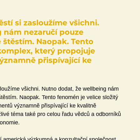
stí si zasloužíme všichni. 
g nám nezaručí pouze 
 štěstím. Naopak. Tento 
komplex, který propojuje 
znamně přispívající ke 
asloužíme všichni. Nutno dodat, že wellbeing nám 
těstím. Naopak. Tento fenomén je velice složitý 
entů významně přispívající ke kvalitně 
žlivé téma také pro celou řadu vědců a odborníků 
konomie.
jí americká výzkumná a konzultační společnost 