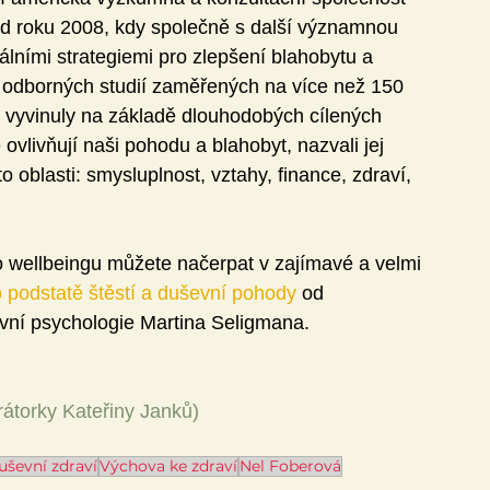
d roku 2008, kdy společně s další významnou 
lními strategiemi pro zlepšení blahobytu a 
h odborných studií zaměřených na více než 150 
 vyvinuly na základě dlouhodobých cílených 
ovlivňují naši pohodu a blahobyt, nazvali jej 
 oblasti: smysluplnost, vztahy, finance, zdraví, 
 o wellbeingu můžete načerpat v zajímavé a velmi 
 podstatě štěstí a duševní pohody
 od 
ivní psychologie Martina Seligmana.
trátorky Kateřiny Janků)
uševní zdraví
Výchova ke zdraví
Nel Foberová