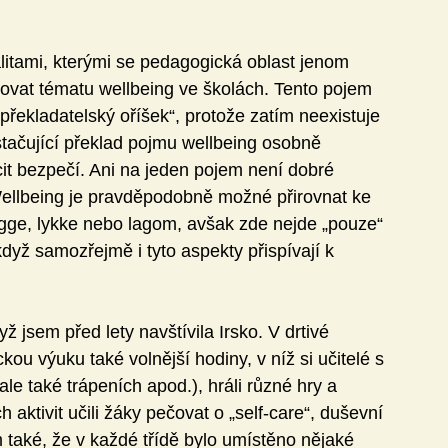
litami, kterými se pedagogická oblast jenom 
ovat tématu wellbeing ve školách. Tento pojem 
překladatelský oříšek“, protože zatím neexistuje 
tačující překlad pojmu wellbeing osobně 
it bezpečí. Ani na jeden pojem není dobré 
Wellbeing je pravděpodobně možné přirovnat ke 
gge, lykke nebo lagom, avšak zde nejde „pouze“ 
dyž samozřejmě i tyto aspekty přispívají k 
 jsem před lety navštívila Irsko. V drtivé 
kou výuku také volnější hodiny, v níž si učitelé s 
ale také trápeních apod.), hráli různé hry a 
h aktivit učili žáky pečovat o „self-care“, duševní 
 také, že v každé třídě bylo umístěno nějaké 