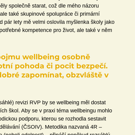
 měly společně starat, což dle mého názoru 
 ale také skupinové spolupráce či primární 
 pár lety mě velmi oslovila myšlenka školy jako 
 potřebné kompetence pro život, ale také v něm 
 pojmu wellbeing osobně 
tní pohoda či pocit bezpečí. 
dobré zapomínat, obzvláště v 
hlé) revizi RVP by se wellbeing měl dostat 
ích škol. Aby se v praxi téma wellbeingu mohlo 
todickou podporu, kterou se rozhodla sestavit 
zdělávání (ČSOIV). Metodika nazvaná 4R – 