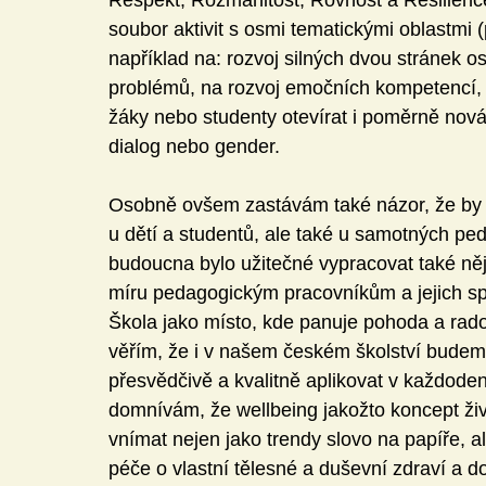
Respekt, Rozmanitost, Rovnost a Resilience
soubor aktivit s osmi tematickými oblastmi
například na: rozvoj silných dvou stránek oso
problémů, na rozvoj emočních kompetencí, z
žáky nebo studenty otevírat i poměrně nová a 
dialog nebo gender.
Osobně ovšem zastávám také názor, že by 
u dětí a studentů, ale také u samotných p
budoucna bylo užitečné vypracovat také něj
míru pedagogickým pracovníkům a jejich spec
Škola jako místo, kde panuje pohoda a rados
věřím, že i v našem českém školství budeme
přesvědčivě a kvalitně aplikovat v každoden
domnívám, že wellbeing jakožto koncept ž
vnímat nejen jako trendy slovo na papíře, a
péče o vlastní tělesné a duševní zdraví a d