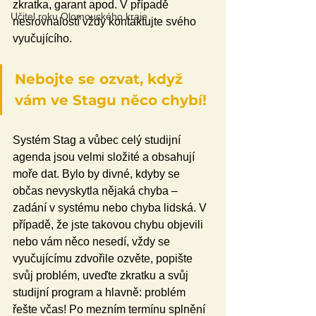
zkratka, garant apod. V případě 
Učitel roku Olomouckého kraje
nesrovnalostí vždy kontaktujte svého 
vyučujícího. 
Nebojte se ozvat, když 
vám ve Stagu něco chybí! 
Systém Stag a vůbec celý studijní 
agenda jsou velmi složité a obsahují 
moře dat. Bylo by divné, kdyby se 
občas nevyskytla nějaká chyba – 
zadání v systému nebo chyba lidská. V 
případě, že jste takovou chybu objevili 
nebo vám něco nesedí, vždy se 
vyučujícímu zdvořile ozvěte, popište 
svůj problém, uveďte zkratku a svůj 
studijní program a hlavně: problém 
řešte včas! Po mezním termínu splnění 