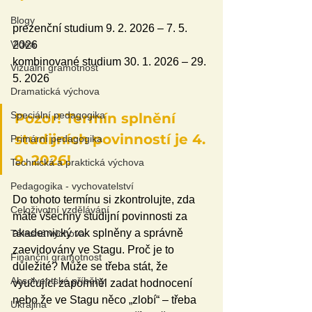
Blogy
prezenční studium 9. 2. 2026 – 7. 5. 
Videa
2026
kombinované studium 30. 1. 2026 – 29. 
Vizuální gramotnost
5. 2026
Dramatická výchova
Speciální pedagogika
Pozor! Termín splnění 
studijních povinností je 4. 
Primární pedagogika
9. 2026!
Technická a praktická výchova
Pedagogika - vychovatelství
Do tohoto termínu si zkontrolujte, zda 
Celoživotní vzdělávání
máte všechny studijní povinnosti za 
akademický rok splněny a správně 
Tělesná výchova
zaevidovány ve Stagu. Proč je to 
Finanční gramotnost
důležité? Může se třeba stát, že 
Absolventské příběhy
vyučující zapomněl zadat hodnocení 
nebo že ve Stagu něco „zlobí“ – třeba 
Ukrajina