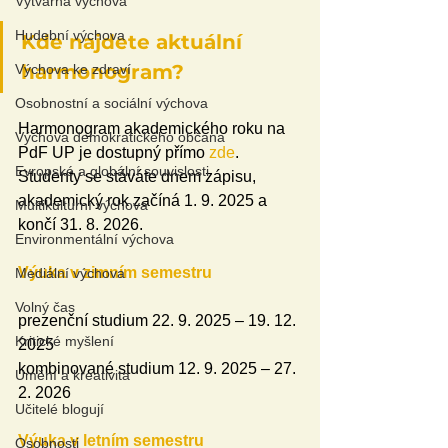
Výtvarná výchova
Hudební výchova
Kde najdete aktuální 
harmonogram?
Výchova ke zdraví
Osobnostní a sociální výchova
Harmonogram akademického roku na 
Výchova demokratického občana
PdF UP je dostupný přímo 
zde
. 
Evropské a globální souvislosti
Studenty se stáváte dnem zápisu, 
akademický rok začíná 1. 9. 2025 a 
Multikulturní výchova
končí 31. 8. 2026.
Environmentální výchova
Výuka v zimním semestru
Mediální výchova
Volný čas
prezenční studium 22. 9. 2025 – 19. 12. 
Kritické myšlení
2025
kombinované studium 12. 9. 2025 – 27. 
Umění a kreativita
2. 2026
Učitelé blogují
Výuka v letním semestru
Osobnosti