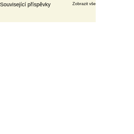
Zobrazit vše
Související příspěvky
A
KTUÁLNÍ TÉMAT
A
Wellbeing a duševní zdraví