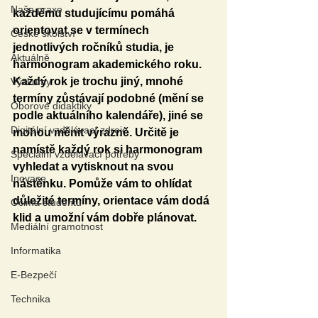
Naše praxe
každému studujícímu pomáhá 
orientovat se v termínech 
České školství
jednotlivých ročníků studia, je 
Aktuálně
harmonogram akademického roku. 
Každý rok je trochu jiný, mnohé 
Výzkumy
termíny zůstávají podobné (mění se 
Oborové didaktiky
podle aktuálního kalendáře), jiné se 
Digitální vzdělávací zdroje
mohou měnit výrazně. Určitě je 
namístě každý rok si harmonogram 
Speciální vzdělávací potřeby
vyhledat a vytisknout na svou 
Inovace
nástěnku. Pomůže vám to ohlídat 
důležité termíny, orientace vám dodá 
Očima studentů
klid a umožní vám dobře plánovat.
Mediální gramotnost
Informatika
E-Bezpečí
Technika