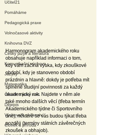
Učitel21
Pomáháme
Pedagogická praxe
Volnočasové aktivity
Knihovna DVZ
Harmonogram akademického roku 
Český jazyk a literatura
obsahuje například informaci o tom, 
Komunikační výchova
kdy vám začíná výuka, kdy zkouškové 
období, kdy je stanoveno období 
Jazyky
prázdnin a hlavně: dokdy je potřeba mít 
Matematika
splněné studijní povinnosti za každý 
akademický rok. Najdete v něm ale 
Člověk a jeho svět
také mnoho dalších věcí (třeba termín 
Dějepis
Akademického týdne či Sportovního 
Výchova k občanství
dne), některé se vás budou týkat třeba 
později (termíny státních závěrečných 
Člověk a příroda
zkoušek a obhajob).