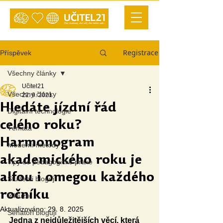
Registrace
Příspěvek
Všechny články
Učitel21
Všechny články
22. 9. 2021
Hledáte jízdní řád
Digitální technologie
celého roku?
Témata
Harmonogram
Moderní metody
akademického roku je
Tipy do pedagogické praxe
alfou i omegou každého
Studenti blogují
ročníku
Inkluze
Aktualizováno:
29. 8. 2025
Senátoři blogují
Jedna z nejdůležitějších věcí, která 