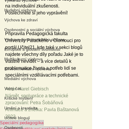
Výtvarná výchova
na individuální zkušenosti. 
Hudební výchova
Poslechněte si jeho vyprávění!    
Výchova ke zdraví
Osobnostní a sociální výchova
Připravila Pedagogická fakulta 
Výchova demokratického občana
Univerzity Palackého v Olomouci pro 
portál Učitel21, kde také v sekci blogů 
Evropské a globální souvislosti
najdete všechny díly pořadu Jaké je to 
Multikulturní výchova
vlastně nevidět – a více detailů k 
problematice života a potřeb lidí se 
Environmentální výchova
speciálními vzdělávacími potřebami.  
Mediální výchova
Volný čas
Autor: Karel Giebisch 
Námět, spolupráce a technické 
Kritické myšlení
zpracování: Petra Šobáňová 
Umění a kreativita
Animace a znělka: Pavla Baštanová 
2022
Učitelé blogují
Speciální pedagogika
Osobnosti
Speciální vzdělávací potřeby
Inkluze