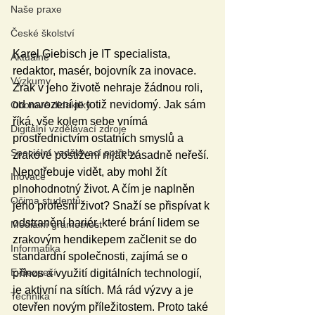
Naše praxe
České školství
Karel Giebisch je IT specialista, 
Aktuálně
redaktor, masér, bojovník za inovace. 
Výzkumy
Zrak v jeho životě nehraje žádnou roli, 
od narození je totiž nevidomý. Jak sám 
Oborové didaktiky
říká, vše kolem sebe vnímá 
Digitální vzdělávací zdroje
prostřednictvím ostatních smyslů a 
Speciální vzdělávací potřeby
zrakové postižení nijak zásadně neřeší. 
Nepotřebuje vidět, aby mohl žít 
Inovace
plnohodnotný život. A čím je naplněn 
Očima studentů
jeho profesní život? Snaží se přispívat k 
odstranění bariér, které brání lidem se 
Mediální gramotnost
zrakovým hendikepem začlenit se do 
Informatika
standardní společnosti, zajímá se o 
E-Bezpečí
přínos a využití digitálních technologií, 
je aktivní na sítích. Má rád výzvy a je 
Technika
otevřen novým příležitostem. Proto také 