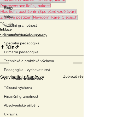
Reprezentace lidí s jinakostí
Blogy
Hlas lidí s postižením
Společné vzdělávání
Videa
Zrakové postižení
Nevidomí
Karel Giebisch
Témata
Vizuální gramotnost
Inkluze
Dramatická výchova
Speciální vzdělávací potřeby
Speciální pedagogika
Primární pedagogika
Technická a praktická výchova
Pedagogika - vychovatelství
Zobrazit vše
Související příspěvky
Celoživotní vzdělávání
Tělesná výchova
Finanční gramotnost
Absolventské příběhy
Ukrajina