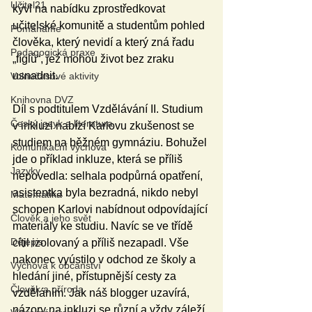
Učitel21
kývl na nabídku zprostředkovat 
učitelské komunitě a studentům pohled 
Pomáháme
člověka, který nevidí a který zná řadu 
Pedagogická praxe
„fíglů“, jež mohou život bez zraku 
usnadnit. 
Volnočasové aktivity
Knihovna DVZ
Díl s podtitulem Vzdělávání II. Studium 
Český jazyk a literatura
v inkluzi nabízí Karlovu zkušenost se 
studiem na běžném gymnáziu. Bohužel 
Komunikační výchova
jde o příklad inkluze, která se příliš 
Jazyky
nepovedla: selhala podpůrná opatření, 
asistentka byla bezradná, nikdo nebyl 
Matematika
schopen Karlovi nabídnout odpovídající 
Člověk a jeho svět
materiály ke studiu. Navíc se ve třídě 
Dějepis
cítil izolovaný a příliš nezapadl. Vše 
nakonec vyústilo v odchod ze školy a 
Výchova k občanství
hledání jiné, přístupnější cesty za 
Člověk a příroda
vzděláním. Jak náš blogger uzavírá, 
názory na inkluzi se různí a vždy záleží 