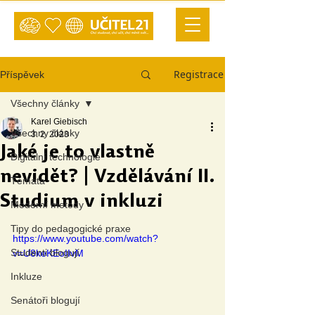
Registrace
Příspěvek
Všechny články
Karel Giebisch
Všechny články
3. 2. 2023
Jaké je to vlastně
Digitální technologie
nevidět? | Vzdělávání II.
Témata
Studium v inkluzi
Moderní metody
Tipy do pedagogické praxe
https://www.youtube.com/watch?
Studenti blogují
v=U8keKEoIIvM
Inkluze
Senátoři blogují