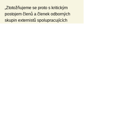
„Ztotožňujeme se proto s kritickým 
postojem členů a členek odborných 
skupin externistů spolupracujících 
s NPI na revizi příslušných oblastí, kteří 
návrh úředníků NPI na snížení počtu 
‚základních‘ hodin naukových 
předmětů rozporují. Stejně kritická je 
k návrhu také sekce společenských 
věd Národního metodického kabinetu. 
Omezení ‚základu´ povinné výuky 
naukových předmětů na jednu hodinu 
týdně znemožňuje využívat v běžných 
hodinách inovativní metody výuky. Krok 
bohužel povede i u jinak tvůrčích 
pedagogů k návratu tolik kritizované 
výkladové, transmisivní metody 
‚biflování‘ hotového obsahu. Na diskuzi 
a zvídavost dětí nebude ve výuce 