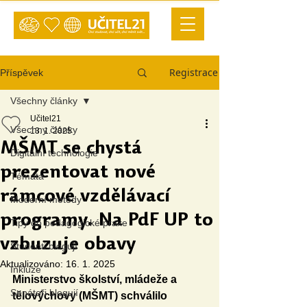
Registrace
Příspěvek
Všechny články
Učitel21
Všechny články
13. 1. 2025
MŠMT se chystá
Digitální technologie
prezentovat nové
Témata
rámcové vzdělávací
Moderní metody
programy. Na PdF UP to
Tipy do pedagogické praxe
vzbuzuje obavy
Studenti blogují
Aktualizováno:
16. 1. 2025
Inkluze
Ministerstvo školství, mládeže a 
Senátoři blogují
tělovýchovy (MŠMT) schválilo 