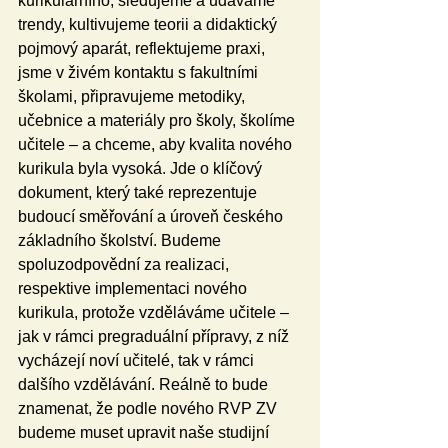
kurikulárního, sledujeme a udáváme 
trendy, kultivujeme teorii a didaktický 
pojmový aparát, reflektujeme praxi, 
jsme v živém kontaktu s fakultními 
školami, připravujeme metodiky, 
učebnice a materiály pro školy, školíme 
učitele – a chceme, aby kvalita nového 
kurikula byla vysoká. Jde o klíčový 
dokument, který také reprezentuje 
budoucí směřování a úroveň českého 
základního školství. Budeme 
spoluzodpovědní za realizaci, 
respektive implementaci nového 
kurikula, protože vzděláváme učitele – 
jak v rámci pregraduální přípravy, z níž 
vycházejí noví učitelé, tak v rámci 
dalšího vzdělávání. Reálně to bude 
znamenat, že podle nového RVP ZV 
budeme muset upravit naše studijní 