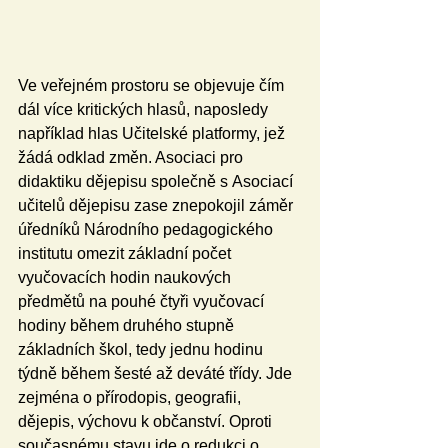
Ve veřejném prostoru se objevuje čím 
dál více kritických hlasů, naposledy 
například hlas Učitelské platformy, jež 
žádá odklad změn. Asociaci pro 
didaktiku dějepisu společně s Asociací 
učitelů dějepisu zase znepokojil záměr 
úředníků Národního pedagogického 
institutu omezit základní počet 
vyučovacích hodin naukových 
předmětů na pouhé čtyři vyučovací 
hodiny během druhého stupně 
základních škol, tedy jednu hodinu 
týdně během šesté až deváté třídy. Jde 
zejména o přírodopis, geografii, 
dějepis, výchovu k občanství. Oproti 
současnému stavu jde o redukci o 