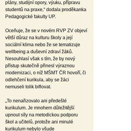
plány, studijní opory, výuku, přípravu 
studentů na praxe,“ dodala proděkanka 
Pedagogické fakulty UP.
Oceňuje, že se v novém RVP ZV objeví 
větší důraz na kulturu školy a její 
sociální klima nebo že se tematizuje 
wellbeing a duševní zdraví žáků. 
Nesouhlasí však s tím, že by nový 
přístup skutečně přinesl výraznou 
modernizaci, o níž MŠMT ČR hovoří, či 
odlehčení kurikula, aby se žáci 
nemuseli tolik biflovat.
„To nenařizovalo ani předešlé 
kurikulum. Je mnohem důležitější 
upnout síly na metodickou podporu 
škol a učitelů, protože ani minulé 
kurikulum nebylo všude 