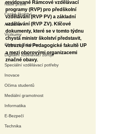
revidované Rámcové vzdělávací 
Naše praxe
programy (RVP) pro předškolní 
České školství
vzdělávání (RVP PV) a základní 
vzdělávání (RVP ZV). Klíčové 
Aktuálně
dokumenty, které se v tomto týdnu 
Výzkumy
chystá ministr školství představit, 
Oborové didaktiky
vzbuzují na Pedagogické fakultě UP 
a mezi oborovými organizacemi 
Digitální vzdělávací zdroje
značné obavy.
Speciální vzdělávací potřeby
Inovace
Očima studentů
Mediální gramotnost
Informatika
E-Bezpečí
Technika