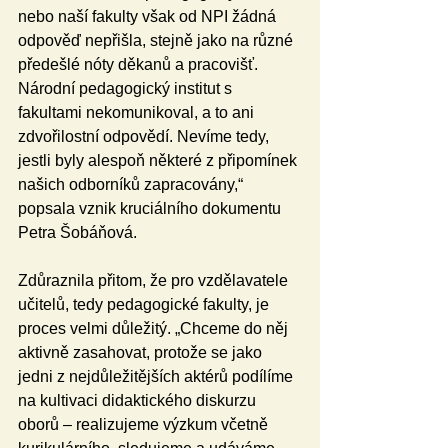
nebo naší fakulty však od NPI žádná 
odpověď nepřišla, stejně jako na různé 
předešlé nóty děkanů a pracovišť. 
Národní pedagogický institut s 
fakultami nekomunikoval, a to ani 
zdvořilostní odpovědí. Nevíme tedy, 
jestli byly alespoň některé z připomínek 
našich odborníků zapracovány,“ 
popsala vznik kruciálního dokumentu 
Petra Šobáňová.
Zdůraznila přitom, že pro vzdělavatele 
učitelů, tedy pedagogické fakulty, je 
proces velmi důležitý. „Chceme do něj 
aktivně zasahovat, protože se jako 
jedni z nejdůležitějších aktérů podílíme 
na kultivaci didaktického diskurzu 
oborů – realizujeme výzkum včetně 