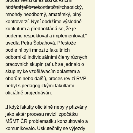
proces revizí dnes takřka všichni 
Učitel roku Olomouckého kraje
hodnotí jako nekoncepční, chaotický, 
mnohdy neodborný, amatérský, plný 
kontroverzí. Nyní obdržíme výsledné 
kurikulum a předpokládá se, že je 
budeme respektovat a implementovat,“ 
uvedla Petra Šobáňová. Přestože 
podle ní byli mnozí z fakultních 
odborníků individuálními členy různých 
pracovních skupin (ať už se jednalo o 
skupiny ke vzdělávacím oblastem a 
oborům nebo další), proces revizí RVP 
nebyl s pedagogickými fakultami 
oficiálně projednáván.
„I když fakulty oficiálně nebyly přizvány 
jako aktér procesu revizí, zpočátku 
MŠMT ČR problematiku konzultovalo a 
komunikovalo. Uskutečnily se výjezdy 