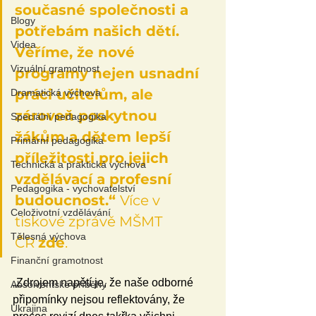
současné společnosti a 
Blogy
potřebám našich dětí. 
Videa
Věříme, že nové 
Vizuální gramotnost
programy nejen usnadní 
práci učitelům, ale 
Dramatická výchova
zároveň poskytnou 
Speciální pedagogika
žákům a dětem lepší 
Primární pedagogika
příležitosti pro jejich 
Technická a praktická výchova
vzdělávací a profesní 
Pedagogika - vychovatelství
budoucnost.“ 
Více v 
Celoživotní vzdělávání
tiskové zprávě MŠMT 
Tělesná výchova
ČR 
zde
.
Finanční gramotnost
„Zdrojem napětí je, že naše odborné 
Absolventské příběhy
připomínky nejsou reflektovány, že 
Ukrajina