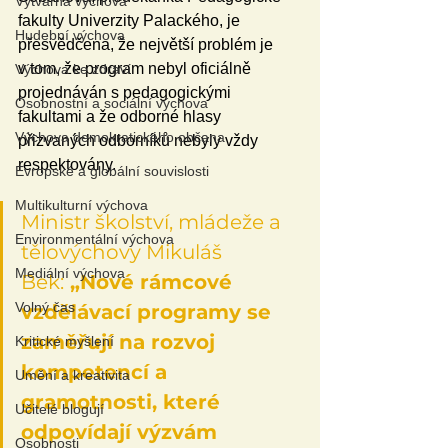
Výtvarná výchova
fakulty Univerzity Palackého, je 
Hudební výchova
přesvědčena, že největší problém je 
v tom, že program nebyl oficiálně 
Výchova ke zdraví
projednáván s pedagogickými 
Osobnostní a sociální výchova
fakultami a že odborné hlasy 
Výchova demokratického občana
přizvaných odborníků nebyly vždy 
respektovány.
Evropské a globální souvislosti
Multikulturní výchova
Ministr školství, mládeže a 
Environmentální výchova
tělovýchovy Mikuláš 
Mediální výchova
Bek:
 „Nové rámcové 
Volný čas
vzdělávací programy se 
zaměřují na rozvoj 
Kritické myšlení
kompetencí a 
Umění a kreativita
gramotnosti, které 
Učitelé blogují
odpovídají výzvám 
Osobnosti