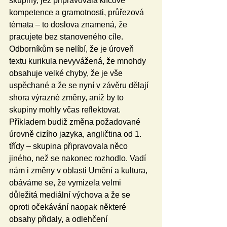
skupiny, jež připravovala klíčové 
kompetence a gramotnosti, průřezová 
témata – to doslova znamená, že 
pracujete bez stanoveného cíle. 
Odborníkům se nelíbí, že je úroveň 
textu kurikula nevyvážená, že mnohdy 
obsahuje velké chyby, že je vše 
uspěchané a že se nyní v závěru dělají 
shora výrazné změny, aniž by to 
skupiny mohly včas reflektovat. 
Příkladem budiž změna požadované 
úrovně cizího jazyka, angličtina od 1. 
třídy – skupina připravovala něco 
jiného, než se nakonec rozhodlo. Vadí 
nám i změny v oblasti Umění a kultura, 
obáváme se, že vymizela velmi 
důležitá mediální výchova a že se 
oproti očekávání naopak některé 
obsahy přidaly, a odlehčení 