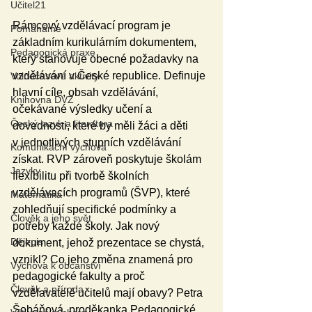
Učitel21
Rámcový vzdělávací program je 
Pomáháme
základním kurikulárním dokumentem, 
Pedagogická praxe
který stanovuje obecné požadavky na 
vzdělávání v České republice. Definuje 
Volnočasové aktivity
hlavní cíle, obsah vzdělávání, 
Knihovna DVZ
očekávané výsledky učení a 
Český jazyk a literatura
dovednosti, které by měli žáci a děti 
v jednotlivých stupních vzdělávání 
Komunikační výchova
získat. RVP zároveň poskytuje školám 
Jazyky
flexibilitu při tvorbě školních 
vzdělávacích programů (ŠVP), které 
Matematika
zohledňují specifické podmínky a 
Člověk a jeho svět
potřeby každé školy. Jak nový 
Dějepis
dokument, jehož prezentace se chystá, 
vznikl? Co jeho změna znamená pro 
Výchova k občanství
pedagogické fakulty a proč 
Člověk a příroda
vzdělavatelé učitelů mají obavy? Petra 
Šobáňová, proděkanka Pedagogické 