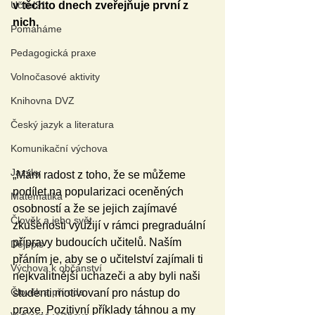
Učitel21
v těchto dnech zveřejňuje první z 
nich.
Pomáháme
Pedagogická praxe
Volnočasové aktivity
Knihovna DVZ
Český jazyk a literatura
Komunikační výchova
Jazyky
„Mám radost z toho, že se můžeme 
podílet na popularizaci oceněných 
Matematika
osobností a že se jejich zajímavé 
Člověk a jeho svět
zkušenosti využijí v rámci pregraduální 
přípravy budoucích učitelů. Naším 
Dějepis
přáním je, aby se o učitelství zajímali ti 
Výchova k občanství
nejkvalitnější uchazeči a aby byli naši 
Člověk a příroda
studenti motivovaní pro nástup do 
praxe. Pozitivní příklady táhnou a my 