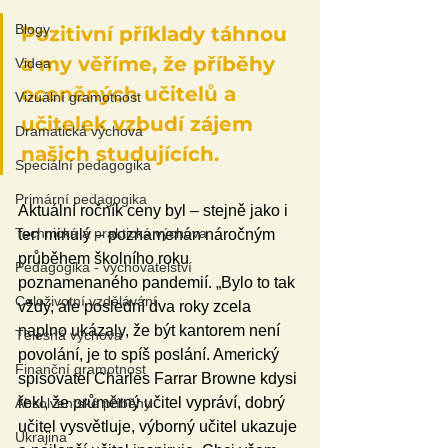
Blogy
Pozitivní příklady táhnou 
a my věříme, že příběhy 
Videa
oceněných učitelů a 
Vizuální gramotnost
učitelek vzbudí zájem 
Dramatická výchova
našich studujících.
Speciální pedagogika
Primární pedagogika
Aktuální ročník ceny byl – stejně jako i 
Technická a praktická výchova
ten minulý – poznamenán náročným 
průběhem školního roku 
Pedagogika - vychovatelství
poznamenaného pandemií. „Bylo to tak 
Celoživotní vzdělávání
vždy, ale poslední dva roky zcela 
naplno ukázaly, že být kantorem není 
Tělesná výchova
povolání, je to spíš poslání. Americký 
Finanční gramotnost
spisovatel Charles Farrar Browne kdysi 
řekl, že průměrný učitel vypráví, dobrý 
Absolventské příběhy
učitel vysvětluje, výborný učitel ukazuje 
Ukrajina