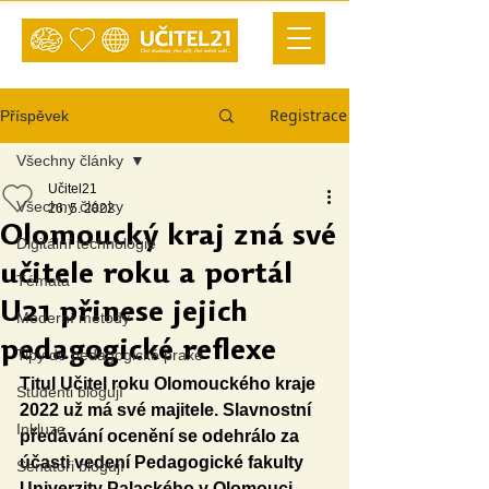
Registrace
Příspěvek
Všechny články
Učitel21
Všechny články
26. 5. 2022
Olomoucký kraj zná své
Digitální technologie
učitele roku a portál
Témata
U21 přinese jejich
Moderní metody
pedagogické reflexe
Tipy do pedagogické praxe
Titul Učitel roku Olomouckého kraje 
Studenti blogují
2022 už má své majitele. Slavnostní 
Inkluze
předávání ocenění se odehrálo za 
účasti vedení Pedagogické fakulty 
Senátoři blogují
Univerzity Palackého v Olomouci, 