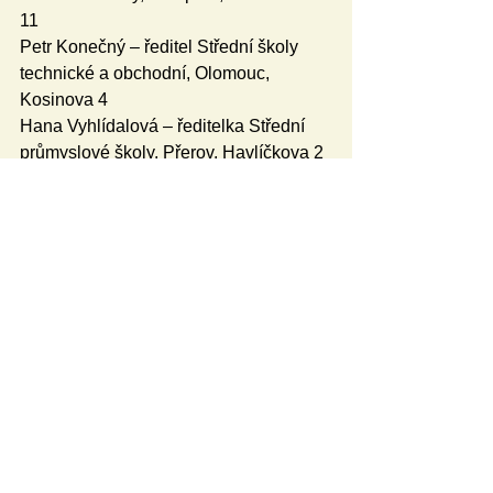
11
Petr Konečný – ředitel Střední školy 
technické a obchodní, Olomouc, 
Kosinova 4
Hana Vyhlídalová – ředitelka Střední 
průmyslové školy, Přerov, Havlíčkova 2
Text: na základě tiskové zprávy 
Olomouckého kraje připravil Lukáš 
Blokša
Foto: Olkraj.cz, Ocenění učitelé spolu 
se zástupci fakulty i kraje
České školství
Aktuálně
Osobnosti
Učitelé
Učitelství
Ocenění
Školství
Učitel Olomouckého kraje
Témata