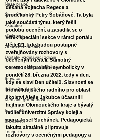
Naše praxe
děkana Vojtecha Regece a 
České školství
proděkanky Petry Šobáňové. Ta byla 
také součástí týmu, který řešil 
Aktuálně
podobu ocenění, a zasadila se o 
Výzkumy
vznik speciální sekce v rámci portálu 
Učitel21, kde budou postupně 
Oborové didaktiky
zveřejňovány rozhovory s 
Digitální vzdělávací zdroje
oceněnými učiteli. Samotný 
ceremoniál proběhl symbolicky v 
Speciální vzdělávací potřeby
pondělí 28. března 2022, tedy v den, 
Inovace
kdy se slaví Den učitelů. Slavnosti se 
Očima studentů
kromě krajského radního pro oblast 
školství Aleše Jakubce účastnil i 
Mediální gramotnost
hejtman Olomouckého kraje a bývalý 
Informatika
ředitel univerzitní Správy kolejí a 
menz Josef Suchánek. Pedagogická 
E-Bezpečí
fakulta aktuálně připravuje 
Technika
rozhovory s oceněnými pedagogy a 