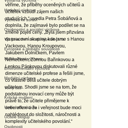
Výtvarná výchova
věříme, že příběhy oceněných učitelů a 
Hudební výchova
učitelek vzbudí zájem našich 
studujících,“ uvedla Petra Šobáňová a 
Výchova ke zdraví
doplnila, že zajímavé bylo podílet se na 
Osobnostní a sociální výchova
změně pojetí ceny. „Byla jsem přizvána 
do pracovní skupiny, kde jsme s Hanou 
Výchova demokratického občana
Vackovou, Hanou Kroupovou, 
Evropské a globální souvislosti
Jakubem Dolníčkem, Pavlem 
Multikulturní výchova
Němečkem, Zonnou Bařinkovou a 
Lenkou Pánkovou diskutovali různé 
Environmentální výchova
dimenze učitelské profese a řešili jsme, 
Mediální výchova
co vlastně dělá učitele dobrým 
učitelem. Shodli jsme se na tom, že 
Volný čas
podstatnou inovací ceny může být 
Kritické myšlení
právě to, že učitele přimějeme k 
Umění a kreativita
sebereflexi a že i veřejnost bude moci 
nahlédnout do složitosti, náročnosti a 
Učitelé blogují
komplexity učitelského povolání.“
Osobnosti