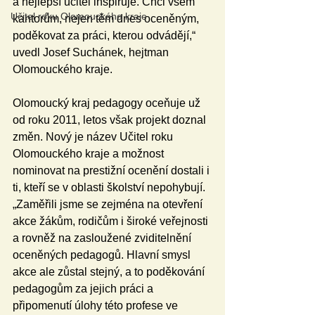
a nejlepší učitel inspiruje. Chci všem 
Učitel roku Olomouckého kraje
kantorům, nejen těm dnes oceněným, 
poděkovat za práci, kterou odvádějí,“ 
uvedl Josef Suchánek, hejtman 
Olomouckého kraje.
Olomoucký kraj pedagogy oceňuje už 
od roku 2011, letos však projekt doznal 
změn. Nový je název Učitel roku 
Olomouckého kraje a možnost 
nominovat na prestižní ocenění dostali i 
ti, kteří se v oblasti školství nepohybují. 
„Zaměřili jsme se zejména na otevření 
akce žákům, rodičům i široké veřejnosti 
a rovněž na zasloužené zviditelnění 
oceněných pedagogů. Hlavní smysl 
akce ale zůstal stejný, a to poděkování 
pedagogům za jejich práci a 
připomenutí úlohy této profese ve 