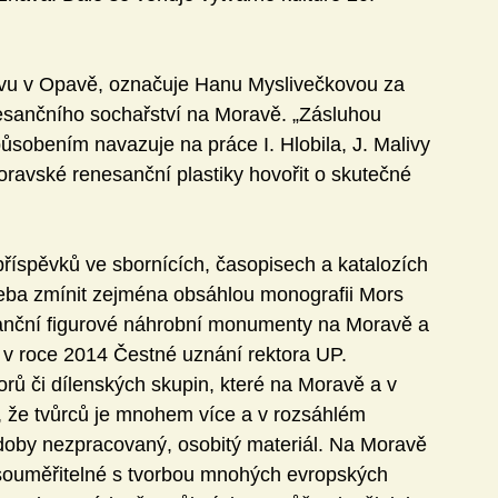
hivu v Opavě, označuje Hanu Myslivečkovou za 
esančního sochařství na Moravě. „Zásluhou 
ůsobením navazuje na práce I. Hlobila, J. Malivy 
oravské renesanční plastiky hovořit o skutečné 
příspěvků ve sbornících, časopisech a katalozích 
řeba zmínit zejména obsáhlou monografii Mors 
sanční figurové náhrobní monumenty na Moravě a 
 v roce 2014 Čestné uznání rektora UP.
orů či dílenských skupin, které na Moravě a v 
, že tvůrců je mnohem více a v rozsáhlém 
doby nezpracovaný, osobitý materiál. Na Moravě 
ouměřitelné s tvorbou mnohých evropských 