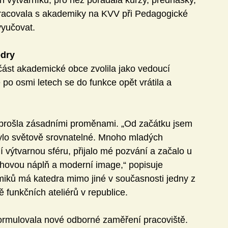
 výtvarníků, pro něž pořádala kurzy, přednášky, 
lupracovala s akademiky na KVV při Pedagogické 
vyučovat.
edry
část akademické obce zvolila jako vedoucí 
 po osmi letech se do funkce opět vrátila a 
 prošla zásadními proměnami. „Od začátku jsem 
bylo světově srovnatelné. Mnoho mladých 
ní výtvarnou sféru, přijalo mé pozvání a začalo u 
ahovou náplň a moderní image,“ popisuje 
emiků má katedra mimo jiné v současnosti jedny z 
 funkčních ateliérů v republice.
ormulovala nové odborné zaměření pracoviště. 