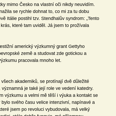
tky mimo Česko na vlastní oči nikdy neuvidím. 
nažila se rychle dohnat to, co mi za tu dobu 
těvě Itálie postihl tzv. Stendhalův syndrom: „Tento 
z krás, které tam uviděl. Já jsem to prožívala 
restižní americký výzkumný grant Gettyho 
oevropské země a studovat zde gotickou a 
 výzkumu pracovala mnoho let.
 všech akademiků, se protínají dvě důležité 
významná je také její role ve vedení katedry. 
ém výzkumu a velmi mě těší i výuka a kontakt se 
bylo svého času velice intenzivní, napínavé a 
 které jsem po revoluci vybudovala, má velký 