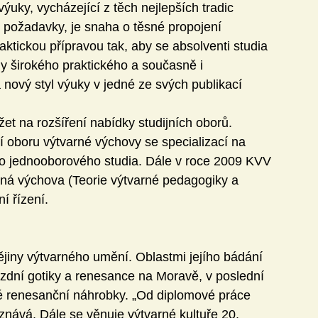
uky, vycházející z těch nejlepších tradic 
í požadavky, je snaha o těsné propojení 
aktickou přípravou tak, aby se absolventi studia 
gy širokého praktického a současně i 
 nový styl výuky v jedné ze svých publikací 
žet na rozšíření nabídky studijních oborů. 
 oboru výtvarné výchovy se specializací na 
o jednooborového studia. Dále v roce 2009 KVV 
arná výchova (Teorie výtvarné pedagogiky a 
í řízení.
iny výtvarného umění. Oblastmi jejího bádání 
ozdní gotiky a renesance na Moravě, v poslední 
renesanční náhrobky. „Od diplomové práce 
iznává. Dále se věnuje výtvarné kultuře 20. 