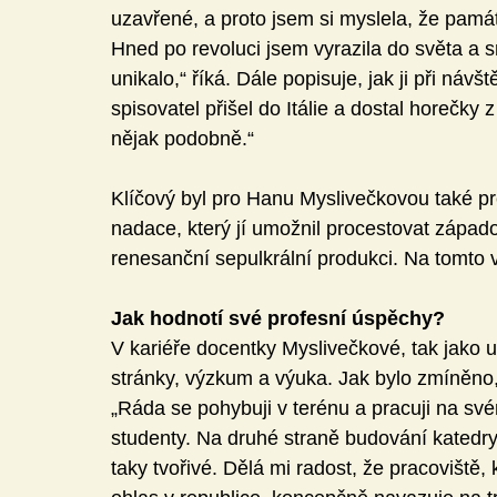
uzavřené, a proto jsem si myslela, že pamá
Hned po revoluci jsem vyrazila do světa a s
unikalo,“ říká. Dále popisuje, jak ji při návš
spisovatel přišel do Itálie a dostal horečky 
nějak podobně.“
Klíčový byl pro Hanu Myslivečkovou také p
nadace, který jí umožnil procestovat západ
renesanční sepulkrální produkci. Na tomto
Jak hodnotí své profesní úspěchy?
V kariéře docentky Myslivečkové, tak jako u
stránky, výzkum a výuka. Jak bylo zmíněno, 
„Ráda se pohybuji v terénu a pracuji na sv
studenty. Na druhé straně budování katedry 
taky tvořivé. Dělá mi radost, že pracoviště,