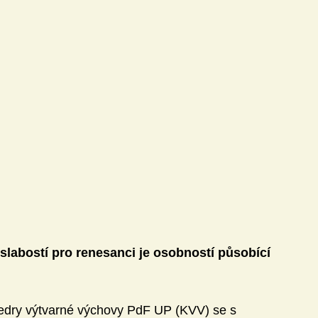
Technika
Učitel21
ivity
Knihovna DVZ
Jazyky
Matematika
slabostí pro renesanci je osobností působící 
edry výtvarné výchovy PdF UP (KVV) se s 