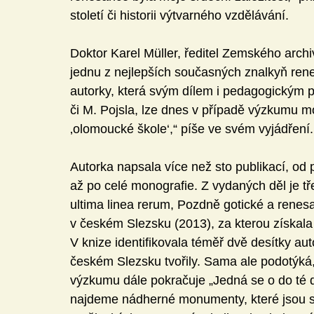
století či historii výtvarného vzdělávání. 
Doktor Karel Müller, ředitel Zemského arc
jednu z nejlepších současných znalkyň ren
autorky, která svým dílem i pedagogickým p
či M. Pojsla, lze dnes v případě výzkumu m
‚olomoucké škole‘,“ píše ve svém vyjádření.
Autorka napsala více než sto publikací, od 
až po celé monografie. Z vydaných děl je t
ultima linea rerum, Pozdně gotické a rene
v českém Slezsku (2013), za kterou získala
V knize identifikovala téměř dvě desítky aut
českém Slezsku tvořily. Sama ale podotýká
výzkumu dále pokračuje „Jedná se o do té 
najdeme nádherné monumenty, které jsou s