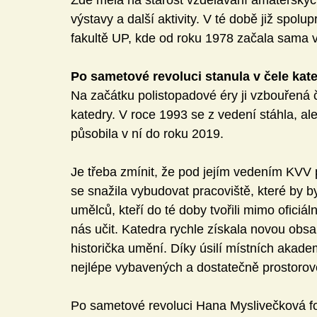
Zde měla na starost vzdělávání amatérských
výstavy a další aktivity. V té době již spo
fakultě UP, kde od roku 1978 začala sama 
Po sametové revoluci stanula v čele kat
Na začátku polistopadové éry ji vzbouřená 
katedry. V roce 1993 se z vedení stáhla, ale
působila v ní do roku 2019. 
Je třeba zmínit, že pod jejím vedením KVV
se snažila vybudovat pracoviště, které by 
umělců, kteří do té doby tvořili mimo oficiál
nás učit. Katedra rychle získala novou obs
historička umění. Díky úsilí místních akad
nejlépe vybavených a dostatečně prostorově
Po sametové revoluci Hana Myslivečková f