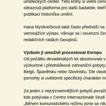
uměleckých center. Této knihy si velmi cen
odrazová platforma pro další badatele, kte
publikaci historička umění.
Hana Myslivečková také často přednáší na 
vernisážích výstav. Věnuje se i recenzní čin
redakčních radách časopisů.
Výzkum jí umožnil procestovat Evropu
Od počátku devadesátých let absolvovala v r
výzkumné i přednáškové zahraniční pobyty, n
Belgii, Španělsku nebo Slovinsku. Dle vlast
pomohly si uvědomit specifický charakter m
Za jeden z nejvýznamnějších pobytů považuje
kde pobývala v Centro Internazionale Studi 
„Během komunistického režimu jsme se nika