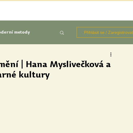
TÉMATA
KNIHOVNA ZDROJŮ
BLOGY
OČIMA STUD
Přihlásit se / Zaregistrova
derní metody
kluze
mění | Hana Myslivečková a
varné kultury
Aktuálně
Výzkumy
udentů