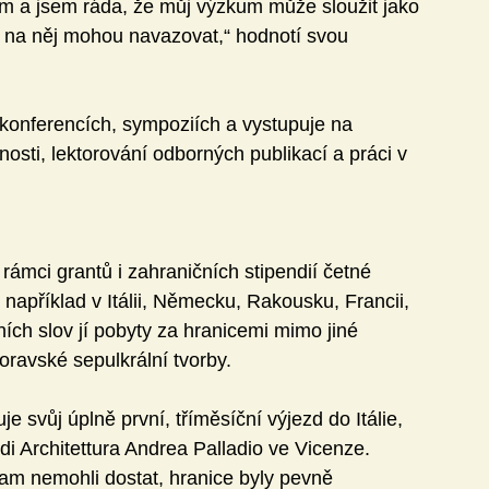
ím a jsem ráda, že můj výzkum může sloužit jako 
ří na něj mohou navazovat,“ hodnotí svou 
konferencích, sympoziích a vystupuje na 
nosti, lektorování odborných publikací a práci v 
ámci grantů i zahraničních stipendií četné 
apříklad v Itálii, Německu, Rakousku, Francii, 
ních slov jí pobyty za hranicemi mimo jiné 
oravské sepulkrální tvorby.
 svůj úplně první, tříměsíční výjezd do Itálie, 
di Architettura Andrea Palladio ve Vicenze. 
m nemohli dostat, hranice byly pevně 