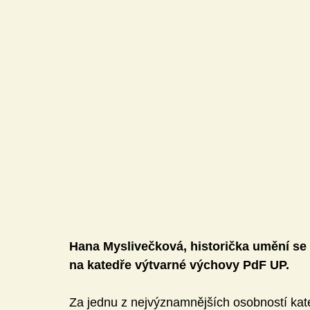
Mediální gramotnost
Informatika
E-Bezpečí
Pomáháme
Pedagogická praxe
Volnočasové akt
Český jazyk a literatura
Komunikační výchova
Člověk a jeho svět
Hana Myslivečková, historička umění se 
na katedře výtvarné výchovy PdF UP.
Za jednu z nejvýznamnějších osobností kat