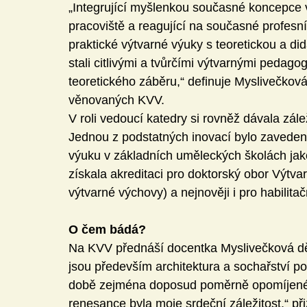
„Integrující myšlenkou současné koncepce vý
pracoviště a reagující na současné profesn
praktické výtvarné výuky s teoretickou a did
stali citlivými a tvůrčími výtvarnými pedago
teoretického záběru,“ definuje Myslivečková
věnovaných KVV.
V roli vedoucí katedry si rovněž dávala zále
Jednou z podstatných inovací bylo zavedení
výuku v základních uměleckých školách jak
získala akreditaci pro doktorský obor Výtv
výtvarné výchovy) a nejnověji i pro habilitačn
O čem bádá?
Na KVV přednáší docentka Myslivečková děj
jsou především architektura a sochařství p
době zejména doposud poměrně opomíjené 
renesance byla moje srdeční záležitost,“ př