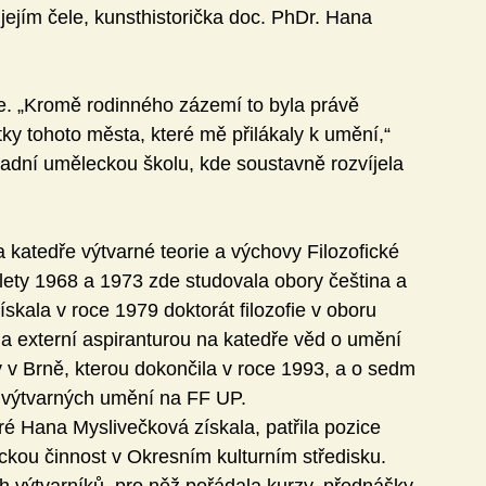
 jejím čele, kunsthistorička doc. PhDr. Hana 
. „Kromě rodinného zázemí to byla právě 
tky tohoto města, které mě přilákaly k umění,“ 
ladní uměleckou školu, kde soustavně rozvíjela 
katedře výtvarné teorie a výchovy Filozofické 
lety 1968 a 1973 zde studovala obory čeština a 
ískala v roce 1979 doktorát filozofie v oboru 
la externí aspiranturou na katedře věd o umění 
y v Brně, kterou dokončila v roce 1993, a o sedm 
ny výtvarných umění na FF UP.
ré Hana Myslivečková získala, patřila pozice 
ou činnost v Okresním kulturním středisku. 