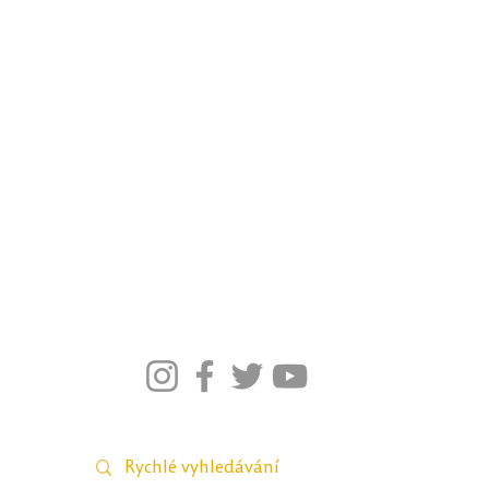
Kolik podob má řeka
est nestačí,
výuku na dialogu,
J
ak na etiketu
?
ké školy mají
respektu a vzájemném
ý
Videohra na téma virtuální bezpečnosti
á Tomáš Fliegl
porozumění
Jak připomenout Listopad 1939 a 1989?
M
ateriály pro Velikonoce a Vánoc
e
Pr
acovní listy pro občanské vzděláván
í
K
nihovnička pro češtinář
e