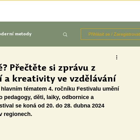
TÉMATA
KNIHOVNA ZDROJŮ
BLOGY
OČIMA STUD
Přihlásit se / Zaregistrova
derní metody
kluze
? Přečtěte si zprávu z
 a kreativity ve vzdělávání
Aktuálně
Výzkumy
 hlavním tématem 4. ročníku Festivalu umění 
o pedagogy, děti, laiky, odbornice a 
ival se koná od 20. do 28. dubna 2024 
v regionech.
udentů