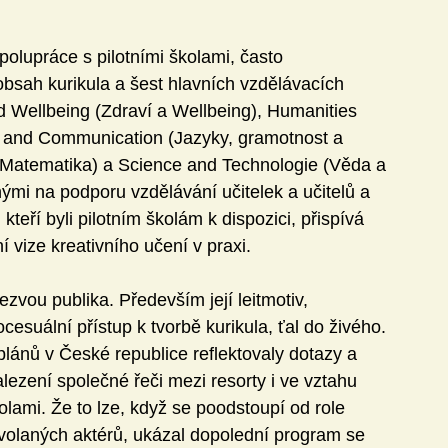
olupráce s pilotními školami, často 
 obsah kurikula a šest hlavních vzdělávacích 
d Wellbeing (Zdraví a Wellbeing), Humanities 
 and Communication (Jazyky, gramotnost a 
atematika) a Science and Technologie (Věda a 
ými na podporu vzdělávání učitelek a učitelů a 
teří byli pilotním školám k dispozici, přispívá 
 vize kreativního učení v praxi.
zvou publika. Především její leitmotiv, 
cesuální přístup k tvorbě kurikula, ťal do živého. 
lánů v České republice reflektovaly dotazy a 
lezení společné řeči mezi resorty i ve vztahu 
školami. Že to lze, když se poodstoupí od role 
volaných aktérů, ukázal dopolední program se 