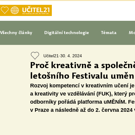
DOMŮ
NAŠE VIZE UČITELSTVÍ
Všechny články
Digitální technologie
Témata
Mo
Učitel21
30. 4. 2024
Tipy do pedagogické praxe
Studenti blogují
In
Proč kreativně a společně
letošního Festivalu umění
Senátoři blogují
Naše praxe
České školství
Rozvoj kompetencí v kreativním učení je
a kreativity ve vzdělávání (FUK), který pr
odborníky pořádá platforma uMĚNÍM. Fest
Oborové didaktiky
Digitální vzdělávací zdroje
v Praze a následně až do 2. června 2024 
Speciální vzdělávací potřeby
Inovace
Očima st