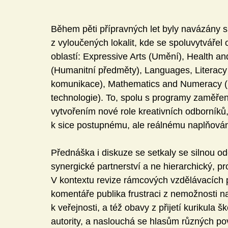
Během pěti přípravných let byly navázány sp
z vyloučených lokalit, kde se spoluvytvářel
oblastí: Expressive Arts (Umění), Health an
(Humanitní předměty), Languages, Literacy
komunikace), Mathematics and Numeracy (M
technologie). To, spolu s programy zaměřen
vytvořením nové role kreativních odborníků, k
k sice postupnému, ale reálnému naplňování
Přednáška i diskuze se setkaly se silnou ode
synergické partnerství a ne hierarchický, pro
V kontextu revize rámcových vzdělávacích p
komentáře publika frustraci z nemožnosti na
k veřejnosti, a též obavy z přijetí kurikula 
autority, a naslouchá se hlasům různých po