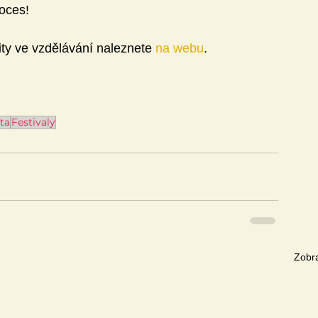
oces!  
ity ve vzdělávání naleznete 
na webu
.
ita
Festivaly
Zobra