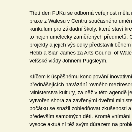
Třetí den FUKu se odborná veřejnost měla 
praxe z Walesu v Centru současného umění
kurikulum pro základní školy, které staví kr
to nejen umělecky zaměřených předmětů. Ce
projekty a jejich výsledky představili běh
Hebb a Sian James za Arts Council of Wale
velšské vlády Johnem Pugsleym.
Klíčem k úspěšnému koncipování inovativníh
přednášejících navázání rovného meziresortn
Ministerstva kultury, za něž v této agendě j
vytvořen shora za zavřenými dveřmi minister
počátku se snažil zohledňovat zkušenosti a 
především samotných dětí. Kromě vnímání zá
vysoce aktuální též svým důrazem na probl