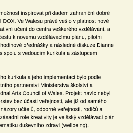
možnost inspirovat příkladem zahraniční dobré 
 DOX. Ve Walesu právě vešlo v platnost nové 
eativní učení do centra veškerého vzdělávání, a 
stu k novému vzdělávacímu plánu, pilotní 
em hodinové přednášky a následné diskuze Dianne 
s spolu s vedoucím kurikula a zástupcem 
o kurikula a jeho implementaci bylo podle 
ího partnerství Ministerstva školství a 
ednal Arts Council of Wales. Projekt navíc nebyl 
stev bez účasti veřejnosti, ale již od samého 
názory učitelů, odborné veřejnosti, rodičů a 
sadní role kreativity je velšský vzdělávací plán 
ematiku duševního zdraví (wellbeing).