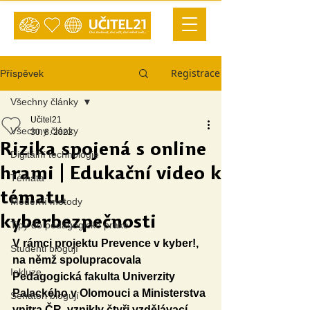
Registrace
Příspěvek
Všechny články
Učitel21
Všechny články
30. 8. 2022
Rizika spojená s online
Digitální technologie
hrami | Edukační video k
Témata
tématu
Moderní metody
kyberbezpečnosti
Tipy do pedagogické praxe
V rámci projektu Prevence v kyber!, 
Studenti blogují
na němž spolupracovala 
Inkluze
Pedagogická fakulta Univerzity 
Palackého v Olomouci a Ministerstva 
Senátoři blogují
vnitra ČR, vznikly čtyři vzdělávací 