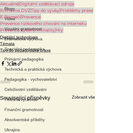
Aktuálně
Digitální vzdělávací zdroje
Blogy
Knihovna DVZ
Tipy do výuky
Problémy praxe
E-Bezpečí
Prevence
Videa
Prevence rizikového chování na internetu
Vizuální gramotnost
Prevence kyberkriminality
Hry
Digitální technologie
Dramatická výchova
Témata
Speciální pedagogika
Tipy do pedagogické praxe
Primární pedagogika
Technická a praktická výchova
Pedagogika - vychovatelství
Celoživotní vzdělávání
Zobrazit vše
Související příspěvky
Tělesná výchova
Finanční gramotnost
Absolventské příběhy
Ukrajina