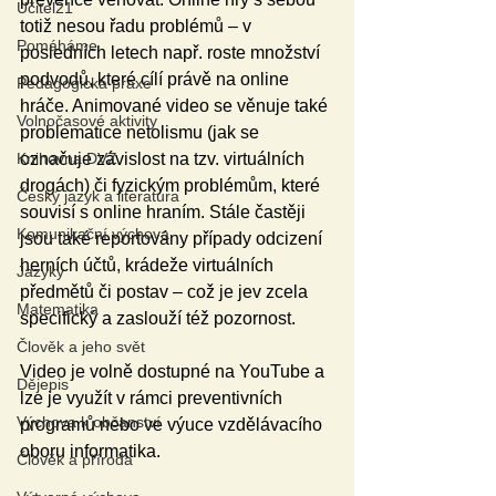
Učitel21
totiž nesou řadu problémů – v 
Pomáháme
posledních letech např. roste množství 
podvodů, které cílí právě na online 
Pedagogická praxe
hráče. Animované video se věnuje také 
Volnočasové aktivity
problematice netolismu (jak se 
označuje závislost na tzv. virtuálních 
Knihovna DVZ
drogách) či fyzickým problémům, které 
Český jazyk a literatura
souvisí s online hraním. Stále častěji 
Komunikační výchova
jsou také reportovány případy odcizení 
herních účtů, krádeže virtuálních 
Jazyky
předmětů či postav – což je jev zcela 
Matematika
specifický a zaslouží též pozornost.
Člověk a jeho svět
Video je volně dostupné na YouTube a 
Dějepis
lze je využít v rámci preventivních 
Výchova k občanství
programů nebo ve výuce vzdělávacího 
oboru informatika.
Člověk a příroda