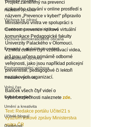
Výtvarná výchova
Projekt zaměřený na prevenci 
rizikového chování v online prostředí s 
Hudební výchova
názvem „Prevence v kyber!“ připravilo 
Výchova ke zdraví
Ministerstvo vnitra ve spolupráci s 
Centrem prevence rizikové virtuální 
Osobnostní a sociální výchova
komunikace Pedagogické fakulty 
Výchova demokratického občana
Univerzity Palackého v Olomouci. 
Evropské a globální souvislosti
Vznikla celkem čtyři vzdělávací videa, 
jež jsou určena primárně odborné 
Multikulturní výchova
veřejnosti, jako jsou například policejní 
Environmentální výchova
preventisté, pedagogové či lektoři 
neziskových organizací. 
Mediální výchova
Volný čas
Balíček všech čtyř videí o 
Kritické myšlení
kyberbezpečnosti naleznete
zde
.
Umění a kreativita
Text: Redakce portálu Učitel21 s 
Učitelé blogují
využitím tiskové zprávy Ministerstva 
vnitra ČR
Osobnosti