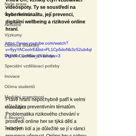
Naše praxe
videospoty. Ty se soustředí na 
České školství
kyberkriminalitu, její prevenci, 
digitální wellbeing a rizikové online 
Aktuálně
hraní. 
Výzkumy
https://www.youtube.com/watch?
Oborové didaktiky
v=9yyYACooIrE&list=PL1Cp5doNb3zS2ub4ql
Digitální vzdělávací zdroje
Pt1YK-C1cH6w_2V&index=3
Speciální vzdělávací potřeby
Inovace
Očima studentů
Mediální gramotnost
Právě hraní nepochybně patří k velmi 
důležitým preventivním tématům. 
Informatika
Problematika rizikového chování v 
E-Bezpečí
prostředí online her se týká dětí a 
Technika
mladých lidí a je důležité se jí v rámci 
prevence věnovat. Online hry s sebou 