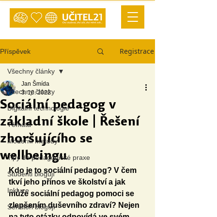
Registrace
Příspěvek
Všechny články
Jan Šmída
Všechny články
3. 10. 2022
Sociální pedagog v
Digitální technologie
základní škole | Řešení
Témata
zhoršujícího se
Moderní metody
wellbeingu
Tipy do pedagogické praxe
Kdo je to sociální pedagog? V čem 
Studenti blogují
tkví jeho přínos ve školství a jak 
Inkluze
může sociální pedagog pomoci se 
zlepšením duševního zdraví? Nejen 
Senátoři blogují
na tyto otázky odpovídá ve svém 