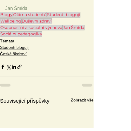
Jan Šmída
Blogy
Očima studentů
Studenti blogují
Wellbeing
Duševní zdraví
Osobnostní a sociální výchova
Jan Šmída
Sociální pedagogika
Témata
Studenti blogují
České školství
Zobrazit vše
Související příspěvky