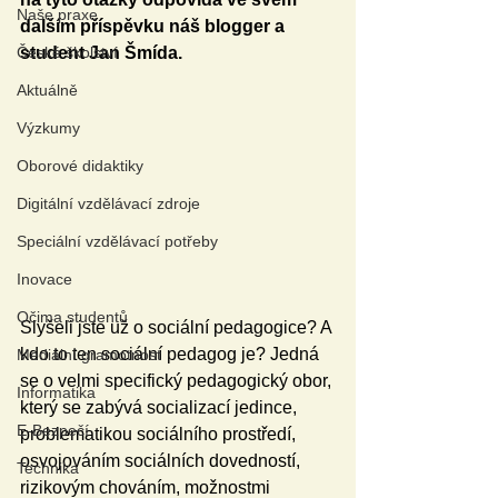
Naše praxe
dalším příspěvku náš blogger a 
České školství
student Jan Šmída.
Aktuálně
Výzkumy
Oborové didaktiky
Digitální vzdělávací zdroje
Speciální vzdělávací potřeby
Inovace
Očima studentů
Slyšeli jste už o sociální pedagogice? A 
kdo to ten sociální pedagog je? Jedná 
Mediální gramotnost
se o velmi specifický pedagogický obor, 
Informatika
který se zabývá socializací jedince, 
E-Bezpečí
problematikou sociálního prostředí, 
osvojováním sociálních dovedností, 
Technika
rizikovým chováním, možnostmi 