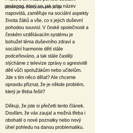
pedagog, který se, jak jeho název 
Učitel roku Olomouckého kraje
napovídá, zaměřuje na sociální aspekty 
života žáků a vše, co s jejich duševní 
pohodou souvisí. V české společnosti a 
českém vzdělávacím systému je 
bohužel téma duševního zdraví a 
sociální harmonie dětí stále 
podceňováno, a tak stále častěji 
slýcháme z televize zprávy o agresivitě 
dětí vůči spolužákům nebo učitelům. 
Jde s tím něco dělat? Ale chceme 
opravdu přiznat, že je někde problém, 
který je třeba řešit?
Děkuji, že jste si přečetli tento článek. 
Doufám, že vás zaujal a možná třeba i 
obohatil o nové poznatky nebo nový 
úhel pohledu na danou problematiku.