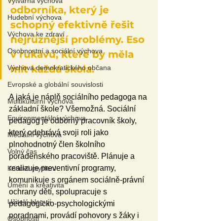
Výtvarná výchova
odborníka, který je 
Hudební výchova
schopný efektivně řešit 
Výchova ke zdraví
nejrůznější problémy. Eso 
Osobnostní a sociální výchova
v rukávu, které by měla 
mít každá škola. 
Výchova demokratického občana
Evropské a globální souvislosti
A jaká je náplň sociálního pedagoga na 
Multikulturní výchova
základní škole? Všemožná. Sociální 
Environmentální výchova
pedagog je odborný pracovník školy, 
který odehrává svoji roli jako 
Mediální výchova
plnohodnotný člen školního 
Volný čas
poradenského pracoviště. Plánuje a 
realizuje preventivní programy, 
Kritické myšlení
komunikuje s orgánem sociálně-právní 
Umění a kreativita
ochrany dětí, spolupracuje s 
Učitelé blogují
pedagogicko-psychologickými 
poradnami, provádí pohovory s žáky i 
Osobnosti