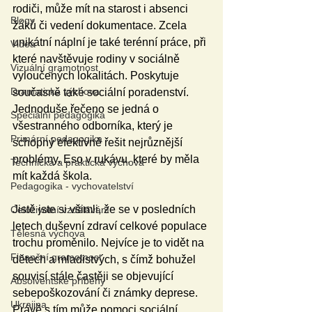
rodiči, může mít na starost i absenci 
Blogy
žáků či vedení dokumentace. Zcela 
unikátní náplní je také terénní práce, při 
Videa
které navštěvuje rodiny v sociálně 
Vizuální gramotnost
vyloučených lokalitách. Poskytuje 
Dramatická výchova
současně také sociální poradenství. 
Jednoduše řečeno se jedná o 
Speciální pedagogika
všestranného odborníka, který je 
Primární pedagogika
schopný efektivně řešit nejrůznější 
problémy. Eso v rukávu, které by měla 
Technická a praktická výchova
mít každá škola.
Pedagogika - vychovatelství
Jistě jste si všimli, že se v posledních 
Celoživotní vzdělávání
letech duševní zdraví celkové populace 
Tělesná výchova
trochu proměnilo. Nejvíce je to vidět na 
Finanční gramotnost
dětech a mladistvých, s čímž bohužel 
souvisí stále častěji se objevující 
Absolventské příběhy
sebepoškozování či známky deprese. 
Ukrajina
Právě s tím může pomoci sociální 