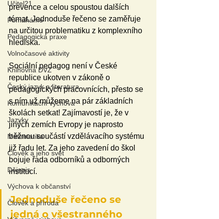
Učitel21
prevence a celou spoustou dalších 
témat. Jednoduše řečeno se zaměřuje 
Pomáháme
na určitou problematiku z komplexního 
Pedagogická praxe
hlediska.
Volnočasové aktivity
Sociální pedagog není v České 
Knihovna DVZ
republice ukotven v zákoně o 
Český jazyk a literatura
pedagogických pracovnících, přesto se 
s ním už můžeme na pár základních 
Komunikační výchova
školách setkat! Zajímavostí je, že v 
Jazyky
jiných zemích Evropy je naprosto 
běžnou součástí vzdělávacího systému 
Matematika
již řadu let. Za jeho zavedení do škol 
Člověk a jeho svět
bojuje řada odborníků a odborných 
Dějepis
institucí.
Výchova k občanství
Jednoduše řečeno se 
Člověk a příroda
jedná o všestranného 