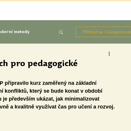
TÉMATA
KNIHOVNA ZDROJŮ
BLOGY
OČIMA STUD
Přihlásit se / Zaregistrova
derní metody
kluze
ých pro pedagogické
Aktuálně
Výzkumy
 připravilo kurz zaměřený na základní 
 konfliktů, který se bude konat v období 
 je především ukázat, jak minimalizovat 
vně a kvalitně využívat čas pro učení a rozvoj.
udentů