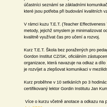
účastníci seznámí se základními komunikačn
které jsou potřeba při budování kvalitních vz
V rámci kuzu T.E.T. (Teacher Effectiveness T
metody, jejichž smyslem je minimalizovat od
kvalitně využívat čas pro učení a rozvoj.
Kurz T.E.T. Škola bez poražených pro pedag
Gordon Institut CZ/SK, oficiálním zástupcem
organizace, která navazuje na odkaz a díl
je rozvíjet a zlepšovat komunikaci v mezilid
Kurz proběhne v 10 setkáních po 3 hodinách
certifikovaný lektor Gordin Institutu Jan Kum
 Více o kurzu včetně anotace a odkazu na p