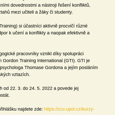
ími dovednostmi a nástroji řešení konfliktů, 
tahů mezi učiteli a žáky či studenty.
raining) si účastníci aktivně procvičí různé 
por k učení a konflikty a naopak efektivně a 
ogické pracovníky vznikl díky spolupráci 
 Gordon Training International (GTI). GTI je 
o psychologa Thomase Gordona a jejím posláním 
ských vztazích.
 od 22. 3. do 24. 5. 2022 a povede jej 
stát.
řihlášku najdete zde: 
https://ccv.upol.cz/kurzy-