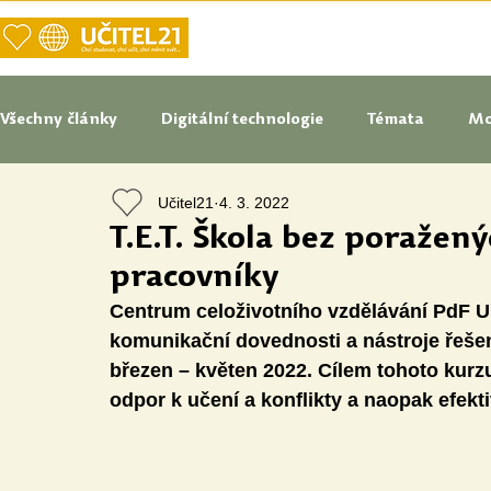
DOMŮ
NAŠE VIZE UČITELSTVÍ
Všechny články
Digitální technologie
Témata
Mo
Učitel21
4. 3. 2022
Tipy do pedagogické praxe
Studenti blogují
In
T.E.T. Škola bez poražen
pracovníky
Senátoři blogují
Naše praxe
České školství
Centrum celoživotního vzdělávání PdF UP
komunikační dovednosti a nástroje řešení
březen – květen 2022. Cílem tohoto kurzu
Oborové didaktiky
Digitální vzdělávací zdroje
odpor k učení a konflikty a naopak efekti
Speciální vzdělávací potřeby
Inovace
Očima st