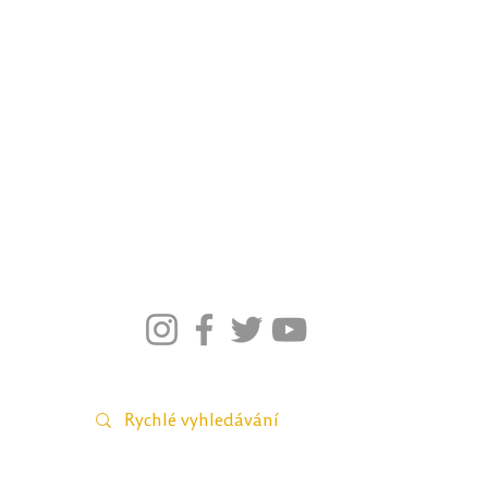
ý
Videohra na téma virtuální bezpečnosti
na víc, říká Tomáš Fliegl
Jak připomenout Listopad 1939 a 1989?
M
ateriály pro Velikonoce a Vánoc
e
Pr
acovní listy pro občanské vzděláván
í
K
nihovnička pro češtinář
e