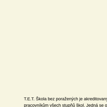
Mediální gramotnost
Informatika
E-Bezpečí
Pomáháme
Pedagogická praxe
Volnočasové akt
Český jazyk a literatura
Komunikační výchova
Člověk a jeho svět
T.E.T. Škola bez poražených je akreditovan
pracovníkům všech stupňů škol. Jedná se o 