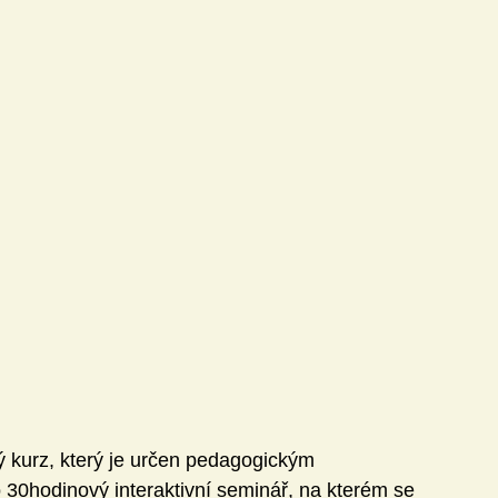
Technika
Učitel21
ivity
Knihovna DVZ
Jazyky
Matematika
ý kurz, který je určen pedagogickým 
30hodinový interaktivní seminář, na kterém se 