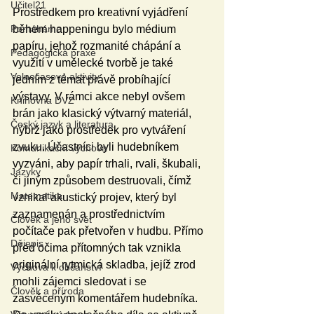
Učitel21
Prostředkem pro kreativní vyjádření 
Pomáháme
během happeningu bylo médium 
papíru, jehož rozmanité chápání a 
Pedagogická praxe
využití v umělecké tvorbě je také 
Volnočasové aktivity
jedním z témat právě probíhající 
výstavy. V rámci akce nebyl ovšem 
Knihovna DVZ
brán jako klasický výtvarný materiál, 
Český jazyk a literatura
nýbrž jako prostředek pro vytváření 
zvuku. Účastníci byli hudebníkem 
Komunikační výchova
vyzváni, aby papír trhali, rvali, škubali, 
Jazyky
či jiným způsobem destruovali, čímž 
Matematika
vznikal akustický projev, který byl 
zaznamenán a prostřednictvím 
Člověk a jeho svět
počítače pak přetvořen v hudbu. Přímo 
Dějepis
před očima přítomných tak vznikla 
originální rytmická skladba, jejíž zrod 
Výchova k občanství
mohli zájemci sledovat i se 
Člověk a příroda
zasvěceným komentářem hudebníka. 