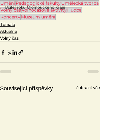
Umění
Pedagogické fakulty
Umělecká tvorba
Učitel roku Olomouckého kraje
Volný čas
Volnočasové aktivity
Hudba
Koncerty
Muzeum umění
Témata
Aktuálně
Volný čas
Zobrazit vše
Související příspěvky