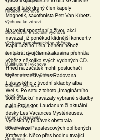
Výtvarná výchova
Do vzniku společného díla se aktivně 
zapojil také druhý člen kapely 
Hudební výchova
Magnetik, saxofonista Petr Van Krbetz.
Výchova ke zdraví
Na velmi spontánní a živou akci 
Osobnostní a sociální výchova
navázal již poněkud klidnější koncert v 
Výchova demokratického občana
Kapli Božího Těla, během něhož 
tentokrát dvojčlenná skupina přehrála 
Evropské a globální souvislosti
výběr z několika svých vydaných CD. 
Multikulturní výchova
Hned na začátek mohli posluchači 
Environmentální výchova
slyšet uhrančivý hlas Radovana 
Lukavského z úvodní skladby alba 
Mediální výchova
Wells. Po setu z tohoto „imaginárního 
Volný čas
soundtracku“ navázaly vybrané skladby 
z alb Projektor, Laudanum či aktuální 
Kritické myšlení
desky Les Vacances Mystérieuses. 
Umění a kreativita
Vytleskaný přídavek obstarala 
Učitelé blogují
coververze Papalescových oblíbených 
Kraftwerk. Něco přes hodinu trvající 
Osobnosti