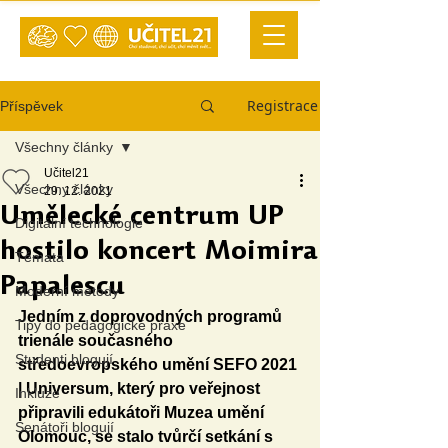
Registrace
Příspěvek
Všechny články
Učitel21
Všechny články
29. 12. 2021
Umělecké centrum UP
Digitální technologie
hostilo koncert Moimira
Témata
Papalescu
Moderní metody
Jedním z doprovodných programů 
Tipy do pedagogické praxe
trienále současného 
Studenti blogují
středoevropského umění SEFO 2021 
| Universum, který pro veřejnost 
Inkluze
připravili edukátoři Muzea umění 
Senátoři blogují
Olomouc, se stalo tvůrčí setkání s 