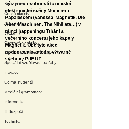
výraznou osobností tuzemské 
Naše praxe
elektronické scény Moimirem 
České školství
Papalescem (Vanessa, Magnetik, Die 
Aktuálně
Alten Maschinen, The Nihilists…) v 
rámci happeningu Trhání a 
Výzkumy
večerního koncertu jeho kapely 
Oborové didaktiky
Magnetik. Obě tyto akce 
podporovala katedra výtvarné 
Digitální vzdělávací zdroje
výchovy PdF UP.
Speciální vzdělávací potřeby
Inovace
Očima studentů
Mediální gramotnost
Informatika
E-Bezpečí
Technika