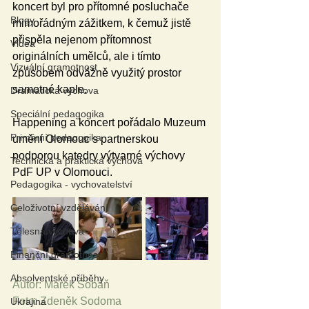
koncert byl pro přítomné posluchače 
Blogy
mimořádným zážitkem, k čemuž jistě 
přispěla nejenom přítomnost 
Videa
originálních umělců, ale i tímto 
Vizuální gramotnost
způsobem odvážně využitý prostor 
samotné kaple.
Dramatická výchova
Speciální pedagogika
Happening a koncert pořádalo Muzeum 
Primární pedagogika
umění Olomouc s partnerskou 
podporou katedry výtvarné výchovy 
Technická a praktická výchova
PdF UP v Olomouci.
Pedagogika - vychovatelství
Celoživotní vzdělávání
Tělesná výchova
Finanční gramotnost
Absolventské příběhy
Autor: Marek Šobáň
Foto: Zdeněk Sodoma
Ukrajina