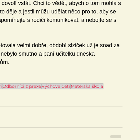
í dovolí vstát. Chci to vědět, abych o tom mohla s 
to děje a jestli můžu udělat něco pro to, aby se 
pomínejte s rodiči komunikovat, a nebojte se s 
tovala velmi dobře, období slziček už je snad za 
í nebylo smutno a paní učitelku dneska 
gům.
í
Odborníci z praxe
Výchova dětí
Mateřská škola