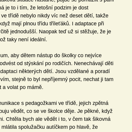
 je to i tím, že letošní podzim je dost 
ve třídě nebylo nikdy víc než deset dětí, takže 
yž mají plnou třídu tříleťáků. I adaptace při 
rčitě jednodušší. Naopak teď už si stěžuje, že je 
ž taky není ideální. 
mum, aby dětem nástup do školky co nejvíce 
e odvést od stýskání po rodičích. Nenechávají děti 
daptaci některých dětí. Jsou vzdělané a poradí 
vím, stejně to byl nepříjemný pocit, nechat ji tam 
 a volat po mámě. 
munikace s pedagožkami ve třídě, jejich zpětná 
buju vědět, co se ve školce děje. Je pěkné, když 
mi. Chtěla bych ale vědět i to, v čem tak šikovná 
 mlátila spolužačku autíčkem po hlavě, že 