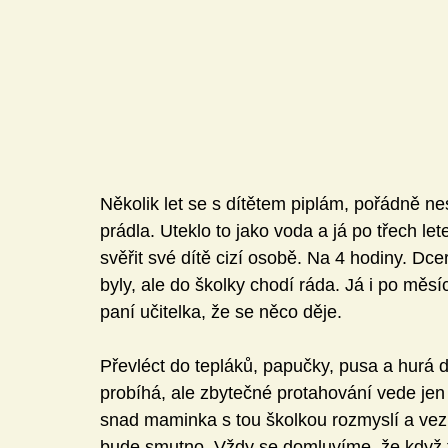
Několik let se s dítětem piplám, pořádně ne
prádla. Uteklo to jako voda a já po třech le
svěřit své dítě cizí osobě. Na 4 hodiny. Dce
byly, ale do školky chodí ráda. Já i po měsí
paní učitelka, že se něco děje.
Převléct do tepláků, papučky, pusa a hurá do
probíhá, ale zbytečné protahování vede jen k
snad maminka s tou školkou rozmyslí a vezm
bude smutno. Vždy se domluvíme, že když t