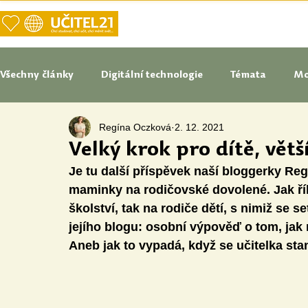
DOMŮ
NAŠE VIZE UČITELSTVÍ
Všechny články
Digitální technologie
Témata
Mo
Regína Oczková
2. 12. 2021
Tipy do pedagogické praxe
Studenti blogují
In
Velký krok pro dítě, větš
Je tu další příspěvek naší bloggerky Re
Senátoři blogují
Naše praxe
České školství
maminky na rodičovské dovolené. Jak říká
školství, tak na rodiče dětí, s nimiž se s
jejího blogu: osobní výpověď o tom, jak 
Oborové didaktiky
Digitální vzdělávací zdroje
Aneb jak to vypadá, když se učitelka st
Speciální vzdělávací potřeby
Inovace
Očima st