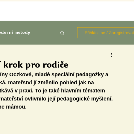
TÉMATA
KNIHOVNA ZDROJŮ
BLOGY
OČIMA STUD
Přihlásit se / Zaregistrova
derní metody
kluze
í krok pro rodiče
gíny Oczkové, mladé speciální pedagožky a 
Aktuálně
Výzkumy
, mateřství jí změnilo pohled jak na 
etkává v praxi. To je také hlavním tématem 
mateřství ovlivnilo její pedagogické myšlení. 
ane mámou.
udentů