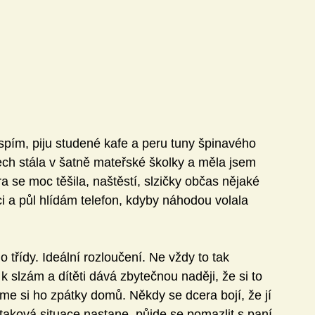
spím, piju studené kafe a peru tuny špinavého 
tech stála v šatně mateřské školky a měla jsem 
ra se moc těšila, naštěstí, slzičky občas nějaké 
ci a půl hlídám telefon, kdyby náhodou volala 
 třídy. Ideální rozloučení. Ne vždy to tak 
 slzám a dítěti dává zbytečnou naději, že si to 
e si ho zpátky domů. Někdy se dcera bojí, že jí 
aková situace nastane, půjde se pomazlit s paní 