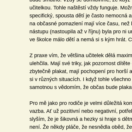
učitelkou. Tohle naštěstí vždy funguje. Možná
specifický, spousta dětí je často nemocná a 
na občasné pomazlení mají více času, než kd
nástupu (nastoupila až v říjnu) byla pro ni u
ve školce málo dětí a nemá si s kým hrát. Co
Z praxe vím, že většina učitelek dělá maxi
ulehčila. Mají své triky, jak pozornost dítět
zbytečně plakat, mají pochopení pro horší a
si v různých situacích. I když tohle všechno 
samotnou s vědomím, že občas bude plakat
Pro mě jako pro rodiče je velmi důležitá ko
vazba. Ať už pozitivní nebo negativní, potře
slyším, že je šikovná a hezky si hraje s dět
není. Že někdy pláče, že nesnědla oběd, že