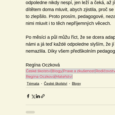
odpoledne nikdy nespí, jen leží a čeká, až j
dítětem doma mluvit, abych zjistila, proč se 
to zlepšilo. Proto prosím, pedagogové, neza
nimi mluvit i to těch nepříjemných věcech. 
Po měsíci a půl můžu říct, že se dcera adap
námi a já teď každé odpoledne slyším, že j
nemazlila. Díky všem předškolním pedago
Regína Oczková
České školství
Blogy
Praxe a zkušenost
Rodičovstv
Regína Oczková
Mateřství
Témata
České školství
Blogy