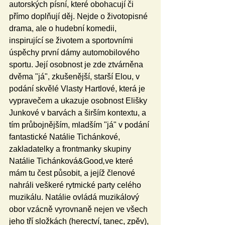
autorských písní, které obohacují či 
přímo doplňují děj. Nejde o životopisné 
drama, ale o hudební komedii, 
inspirující se životem a sportovními 
úspěchy první dámy automobilového 
sportu. Její osobnost je zde ztvárněna 
dvěma "já", zkušenější, starší Elou, v 
podání skvělé Vlasty Hartlové, která je 
vypravečem a ukazuje osobnost Elišky 
Junkové v barvách a širším kontextu, a 
tím průbojnějším, mladším "já" v podání 
fantastické Natálie Tichánkové, 
zakladatelky a frontmanky skupiny 
Natálie Tichánková&Good
,
ve které 
mám tu čest působit, a jejíž členové 
nahráli veškeré rytmické party celého 
muzikálu. Natálie ovládá muzikálový 
obor vzácně vyrovnaně nejen ve všech 
jeho tří složkách (herectví, tanec, zpěv), 