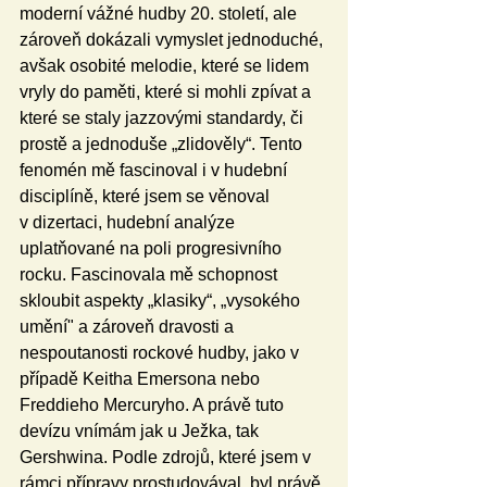
moderní vážné hudby 20. století, ale 
zároveň dokázali vymyslet jednoduché, 
avšak osobité melodie, které se lidem 
vryly do paměti, které si mohli zpívat a 
které se staly jazzovými standardy, či 
prostě a jednoduše „zlidověly“. Tento 
fenomén mě fascinoval i v hudební 
disciplíně, které jsem se věnoval 
v dizertaci, hudební analýze 
uplatňované na poli progresivního 
rocku. Fascinovala mě schopnost 
skloubit aspekty „klasiky“, „vysokého 
umění" a zároveň dravosti a 
nespoutanosti rockové hudby, jako v 
případě Keitha Emersona nebo 
Freddieho Mercuryho. A právě tuto 
devízu vnímám jak u Ježka, tak 
Gershwina. Podle zdrojů, které jsem v 
rámci přípravy prostudovával, byl právě 