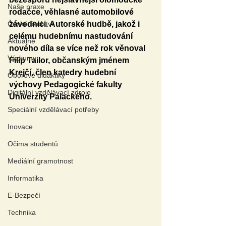
Naše praxe
rodačce, věhlasné automobilové 
České školství
závodnici. Autorské hudbě, jakož i 
celému hudebnímu nastudování 
Aktuálně
nového díla se více než rok věnoval 
Výzkumy
Filip Tailor, občanským jménem 
Krejčí, člen katedry hudební 
Oborové didaktiky
výchovy Pedagogické fakulty 
Digitální vzdělávací zdroje
Univerzity Palackého.
Speciální vzdělávací potřeby
Inovace
Očima studentů
Mediální gramotnost
Informatika
E-Bezpečí
Technika