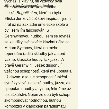
vychází z klavíru, mi vždycky byla 
Učitel roku Olomouckého kraje
Gershwinova i Ježkova hudba 
blízká. 
Bugatti step
, kterému byla 
Eliška Junková Ježkovi inspirací, jsem 
hrál už na základní umělecké škole a 
byl jsem jím fascinován. S 
Gershwinovou hudbou jsem se rovněž 
setkal díky své skvělé klavírní učitelce 
Miriam Sychrow, která do mého 
repertoáru řadila skladby jak autorů 
vážné, klasické hudby, tak jazzu. A 
právě Gershwin i Ježek disponují 
vzácnou schopností, která mě upoutala 
už dávno, a tou je schopnost funkční 
syntézy vlivů klasické hudby, jazzu, ale 
i populární hudby a ryzího, řekněme až 
písničkářství. Nejen že oba byli schopní 
zkomponovat hodnotnou, hutnou 
kompozici v klasickém paradigmatu 