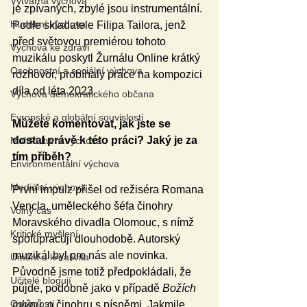
Výtvarná výchova
je zpívaných, zbylé jsou instrumentální. 
Hudební výchova
Podle skladatele Filipa Tailora, jenž 
před světovou premiérou tohoto 
Výchova ke zdraví
muzikálu poskytl Žurnálu Online krátký 
Osobnostní a sociální výchova
rozhovor, probíhaly práce na kompozici 
díla od léta 2023. 
Výchova demokratického občana
Evropské a globální souvislosti
Můžete komentovat, jak jste se 
dostal právě k této práci? Jaký je za 
Multikulturní výchova
tím příběh?
Environmentální výchova
Mediální výchova
První impulz přišel od režiséra Romana 
Vencla, uměleckého šéfa činohry 
Volný čas
Moravského divadla Olomouc, s nímž 
Kritické myšlení
spolupracuji dlouhodobě. Autorský 
muzikál byl pro nás ale novinka. 
Umění a kreativita
Původně jsme totiž předpokládali, že 
Učitelé blogují
půjde, podobně jako v případě 
Božích 
Osobnosti
mlýnů
, o činohru s písněmi. Jakmile 