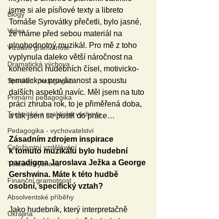
jsme si ale písňové texty a libreto 
Blogy
Tomáše Syrovátky přečetli, bylo jasné, 
Videa
že máme před sebou materiál na 
plnohodnotný muzikál. Pro mě z toho 
Vizuální gramotnost
vyplynula daleko větší náročnost na 
Dramatická výchova
koherenci hudebních čísel, motivicko-
tematickou provázanost a spoustu 
Speciální pedagogika
dalších aspektů navíc. Měl jsem na tuto 
Primární pedagogika
práci zhruba rok, to je přiměřená doba, 
Technická a praktická výchova
a tak jsem se pustil do práce…
Pedagogika - vychovatelství
Zásadním zdrojem inspirace 
Celoživotní vzdělávání
k tomuto muzikálu bylo hudební 
paradigma Jaroslava Ježka a George 
Tělesná výchova
Gershwina. Máte k této hudbě 
Finanční gramotnost
osobní, specifický vztah?
Absolventské příběhy
Jako hudebník, který interpretačně 
Ukrajina