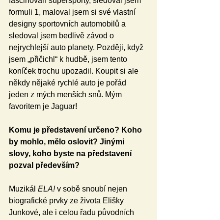
fascinován supersporty, sledoval jsem 
formuli 1, maloval jsem si své vlastní 
designy sportovních automobilů a 
sledoval jsem bedlivě závod o 
nejrychlejší auto planety. Později, když 
jsem „přičichl“ k hudbě, jsem tento 
koníček trochu upozadil. Koupit si ale 
někdy nějaké rychlé auto je pořád 
jeden z mých menších snů. Mým 
favoritem je Jaguar! 
Komu je představení určeno? Koho 
by mohlo, mělo oslovit? Jinými 
slovy, koho byste na představení 
pozval především?
Muzikál 
ELA!
 v sobě snoubí nejen 
biografické prvky ze života Elišky 
Junkové, ale i celou řadu původních 