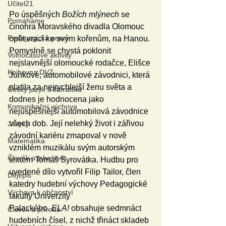
Učitel21
Po úspěšných 
Božích mlýnech
 se 
Pomáháme
činohra Moravského divadla Olomouc 
Pedagogická praxe
opět vrací ke svým kořenům, na Hanou. 
Pomyslně se chystá poklonit 
Volnočasové aktivity
nejslavnější olomoucké rodačce, Elišce 
Knihovna DVZ
Junkové, automobilové závodnici, která 
platila za nejrychlejší ženu světa a 
Český jazyk a literatura
dodnes je hodnocena jako 
Komunikační výchova
nejúspěšnější automobilová závodnice 
všech dob. Její nelehký život i zářivou 
Jazyky
závodní kariéru zmapoval v nově 
Matematika
vzniklém muzikálu svým autorským 
Člověk a jeho svět
textem Tomáš Syrovátka. Hudbu pro 
uvedené dílo vytvořil Filip Tailor, člen 
Dějepis
katedry hudební výchovy Pedagogické 
Výchova k občanství
fakulty Univerzity 
Palackého. 
ELA!
 obsahuje sedmnáct 
Člověk a příroda
hudebních čísel, z nichž třináct skladeb 