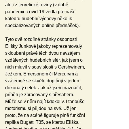
ale i z teoretické roviny (v době 
pandemie covid-19 vedla pro naši 
katedru hudební výchovy několik 
specializovaných online přednášek).
Tyto dvě rozdílné stránky osobnosti 
Elišky Junkové jakoby reprezentovaly 
skloubení právě těch dvou navzájem 
vzdálených hudebních sfér, jak jsem o 
nich mluvil v souvislosti s Gershwinem, 
Ježkem, Emersonem či Mercurym a 
vzájemně se skvěle doplňují v jeden 
dokonalý celek. Jak už jsem naznačil, 
příběh je zpracovaný s přesahem. 
Může se v něm najít kdokoliv. I fanoušci 
motorismu si přijdou na své. Už jen 
proto, že na scéně figuruje plně funkční 
replika Bugatti T35, se kterou Eliška 