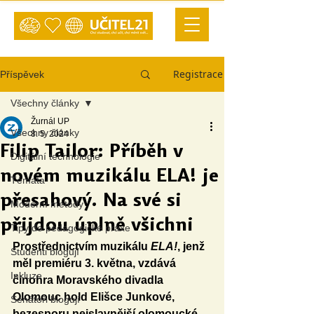
Registrace
Příspěvek
Všechny články
Žurnál UP
Všechny články
8. 5. 2024
Filip Tailor: Příběh v
Digitální technologie
novém muzikálu ELA! je
Témata
přesahový. Na své si
Moderní metody
přijdou úplně všichni
Tipy do pedagogické praxe
Prostřednictvím muzikálu 
ELA!
, jenž 
Studenti blogují
měl premiéru 3. května, vzdává 
Inkluze
činohra Moravského divadla 
Olomouc hold Elišce Junkové, 
Senátoři blogují
bezesporu nejslavnější olomoucké 