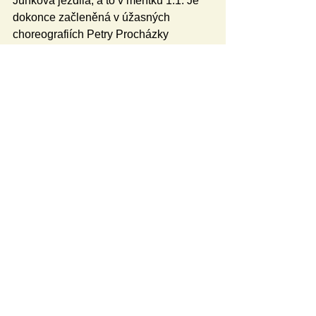
Junková jezdila, a to v měřítku 1:1. Je 
dokonce začleněná v úžasných 
choreografiích Petry Procházky 
Parvoničové. Co se týká hudebních 
žánrů, z nichž jsem kompozičně a 
aranžérsky čerpal, kromě vlivů jazzu a 
klasického dnešního muzikálu 
broadwayského střihu, zazní skladby 
laděné, podobně jako u Ježka či 
Gershwina, do blues, nebo dokonce 
rhythm & blues a rock’n’rollu. Bez 
nadsázky se tedy dá říct, že na své si 
přijdou úplně všichni. Rád bych na 
představení pozval zejména diváky, 
kteří jsou, podobně jako já, hrdými 
olomouckými patrioty, protože Eliška 
Junková je jednou z těch úplně 
nejslavnějších olomouckých rodáků, 
jestli ne tou vůbec nejproslulejší. Její 