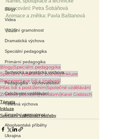
Námět, spolupráce a technické 
zpracování: Petra Šobáňová 
Blogy
Animace a znělka: Pavla Baštanová 
Videa
Vizuální gramotnost
2023
Dramatická výchova
Speciální pedagogika
Primární pedagogika
Blogy
Speciální pedagogika
Technická a praktická výchova
Speciální vzdělávací potřeby
Inkluze
Reprezentace lidí s jinakostí
Pedagogika - vychovatelství
Hlas lidí s postižením
Společné vzdělávání
Celoživotní vzdělávání
Zrakové postižení
Nevidomí
Karel Giebisch
Témata
Tělesná výchova
Inkluze
Finanční gramotnost
Speciální vzdělávací potřeby
Absolventské příběhy
Ukrajina