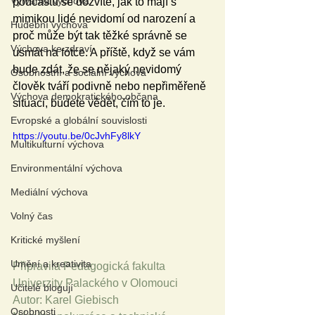
Výtvarná výchova
podcastu se dozvíte, jak to mají s 
mimikou lidé nevidomí od narození a 
Hudební výchova
proč může být tak těžké správně se 
Výchova ke zdraví
usmát na fotce. A příště, když se vám 
bude zdát, že se nějaký nevidomý 
Osobnostní a sociální výchova
člověk tváří podivně nebo nepřiměřeně 
Výchova demokratického občana
situaci, budete vědět, čím to je.
Evropské a globální souvislosti
https://youtu.be/0cJvhFy8lkY
Multikulturní výchova
Environmentální výchova
Mediální výchova
Volný čas
Kritické myšlení
Umění a kreativita
Připravila Pedagogická fakulta 
Univerzity Palackého v Olomouci
Učitelé blogují
Autor: Karel Giebisch 
Osobnosti