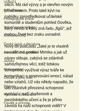
Učitel21
sítích. Má rád výzvy a je otevřen novým 
Pomáháme
příležitostem. Proto také kývl na 
nabídku zprostředkovat učitelské 
Pedagogická praxe
komunitě a studentům pohled člověka, 
Volnočasové aktivity
který nevidí a který zná řadu „fíglů“, jež 
mohou život bez zraku usnadnit.
Knihovna DVZ
Český jazyk a literatura
Nový díl podcastu „Jaké je to vlastně 
nevidět“ má podtitul Mimika a jak už 
Komunikační výchova
název slibuje, zabývá se zdánlivě 
Jazyky
samozřejmou věcí, totiž lidskou 
Matematika
schopností využívat výraz tváře ke 
komunikaci a projevování emocí, nálad 
Člověk a jeho svět
nebo vztahů. Už vás někdy napadlo, že 
Dějepis
tato zdánlivě přirozená schopnost 
vychází z naší zkušenosti a 
Výchova k občanství
mezilidského učení a že je přímo 
Člověk a příroda
závislá na naší schopnosti vidět? V 