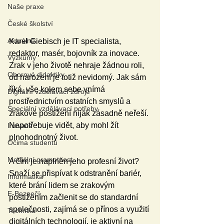
Naše praxe
České školství
Aktuálně
Karel Giebisch je IT specialista, 
redaktor, masér, bojovník za inovace. 
Výzkumy
Zrak v jeho životě nehraje žádnou roli, 
Oborové didaktiky
od narození je totiž nevidomý. Jak sám 
říká, vše kolem sebe vnímá 
Digitální vzdělávací zdroje
prostřednictvím ostatních smyslů a 
Speciální vzdělávací potřeby
zrakové postižení nijak zásadně neřeší. 
Nepotřebuje vidět, aby mohl žít 
Inovace
plnohodnotný život. 
Očima studentů
Mediální gramotnost
A čím je naplněn jeho profesní život? 
Snaží se přispívat k odstranění bariér, 
Informatika
které brání lidem se zrakovým 
E-Bezpečí
postižením začlenit se do standardní 
společnosti, zajímá se o přínos a využití 
Technika
digitálních technologií, je aktivní na 