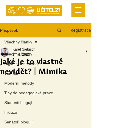
Registrace
Příspěvek
Všechny články
Karel Giebisch
Všechny články
24. 8. 2023
Jaké je to vlastně
Digitální technologie
nevidět? | Mimika
Témata
Moderní metody
Tipy do pedagogické praxe
Studenti blogují
Inkluze
Senátoři blogují