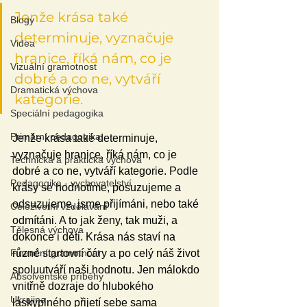
Jenže krása také 
Blogy
determinuje, vyznačuje 
Videa
hranice, říká nám, co je 
Vizuální gramotnost
dobré a co ne, vytváří 
Dramatická výchova
kategorie.
Speciální pedagogika
Primární pedagogika
Jenže krása také determinuje, 
vyznačuje hranice, říká nám, co je 
Technická a praktická výchova
dobré a co ne, vytváří kategorie. Podle 
Pedagogika - vychovatelství
krásy se hodnotíme, posuzujeme a 
odsuzujeme, jsme přijímáni, nebo také 
Celoživotní vzdělávání
odmítáni. A to jak ženy, tak muži, a 
Tělesná výchova
dokonce i děti. Krása nás staví na 
Finanční gramotnost
různé startovní čáry a po celý náš život 
spoluutváří naši hodnotu. Jen málokdo 
Absolventské příběhy
vnitřně dozraje do hlubokého 
Ukrajina
láskyplného přijetí sebe sama 