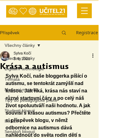
Registrace
Příspěvek
Všechny články
Sylva Kočí
Všechny články
5. 6. 2021
Krása a autismus
Digitální technologie
Sylva Kočí, naše bloggerka píšící o 
Témata
autismu, se tentokrát zamýšlí nad 
Moderní metody
krásou. Jak říká, krása nás staví na 
různé startovní čáry a po celý náš 
Tipy do pedagogické praxe
život spoluutváří naši hodnotu. A jak 
Studenti blogují
souvisí s krásou autismus? Přečtěte 
si příspěvek blogu, v němž 
Inkluze
odbornice na autismus dává 
Senátoři blogují
nahlédnout do světa rodin dětí s 