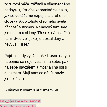
zdravotní péče, zážitků a všeobecného 
nadbytku, tím více zapomínáme na to, 
jak se dokážeme napojit na druhého 
člověka. A do tohoto chromého světa 
přichází autismus. Nemocný tam, kde 
jsme nemocní i my. Třese s námi a říká 
nám: „Podívej, jaké jsi dostal dary a 
nevyužil jsi je.“
Pojďme tedy využít naše krásné dary a 
napojme se nejdřív sami na sebe, pak 
na sebe navzájem a možná i na lidi s 
autismem. Mají nám co dát (a navíc 
jsou krásní)...
S láskou k lidem s autismem SK
Blogy
Praxe a zkušenost
Speciální pedagogika