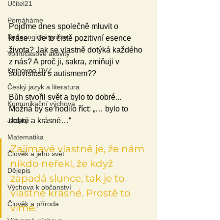
Učitel21
Pomáháme
Pojďme dnes společně mluvit o 
Pedagogická praxe
kráse… Je to čistě pozitivní esence 
života? Jak se vlastně dotýká každého 
Volnočasové aktivity
z nás? A proč ji, sakra, zmiňuji v 
Knihovna DVZ
souvislosti s autismem??
Český jazyk a literatura
Bůh stvořil svět a bylo to dobré... 
Komunikační výchova
Možná by se hodilo říct: „… bylo to 
Jazyky
dobré a krásné…“
Matematika
Zajímavé vlastně je, že nám 
Člověk a jeho svět
nikdo neřekl, že když 
Dějepis
zapadá slunce, tak je to 
Výchova k občanství
vlastně krásné. Prostě to 
Člověk a příroda
víme.