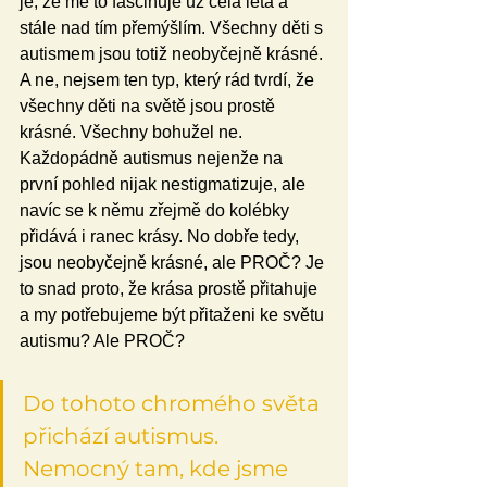
je, že mě to fascinuje už celá léta a 
stále nad tím přemýšlím. Všechny děti s 
autismem jsou totiž neobyčejně krásné. 
A ne, nejsem ten typ, který rád tvrdí, že 
všechny děti na světě jsou prostě 
krásné. Všechny bohužel ne. 
Každopádně autismus nejenže na 
první pohled nijak nestigmatizuje, ale 
navíc se k němu zřejmě do kolébky 
přidává i ranec krásy. No dobře tedy, 
jsou neobyčejně krásné, ale PROČ? Je 
to snad proto, že krása prostě přitahuje 
a my potřebujeme být přitaženi ke světu 
autismu? Ale PROČ? 
Do tohoto chromého světa 
přichází autismus. 
Nemocný tam, kde jsme 