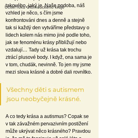
takového, jaký je. Naše podoba, náš 
Učitel roku Olomouckého kraje
vzhled je něco, s čím jsme 
konfrontováni dnes a denně a stejně 
tak si každý den vytváříme představy o 
lidech kolem nás mimo jiné podle toho, 
jak se fenoménu krásy přibližují nebo 
vzdalují… Tady už krása tak trochu 
ztrácí plusové body. I když, ona sama je 
v tom, chudák, nevinně. To jen my jsme 
mezi slova krásné a dobré dali rovnítko.
Všechny děti s autismem 
jsou neobyčejně krásné.
A co tedy krása a autismus? Copak se 
v tak závažném pervazivním postižení 
může ukrývat něco krásného? Pravdou 