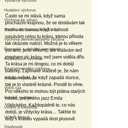
Výtvarná výchova
Hudební výchova
Často se mi stává, když sama 
Výchova ke zdraví
procházím krajinou, že se dostávám tak 
Osobnostní a sociální výchova
trochu do transu, když v tichosti 
nasávám celou tu krásu, kterou příroda 
Výchova demokratického občana
tak okázale nabízí. Možná je to věkem 
Evropské a globální souvislosti
(no ano, je to věkem), ale vídávám teď 
mnohem víc krásy, než jsem viděla dřív. 
Multikulturní výchova
Ta krása je mi drogou, co mi dobíjí 
Environmentální výchova
baterky. Zajímavé vlastně je, že nám 
nikdo neřekl, že když zapadá slunce, 
Mediální výchova
tak je to vlastně krásné. Prostě to víme. 
Volný čas
Pro někoho to mohou být plátna starých 
Kritické myšlení
mistrů, pro jiného jazz Emila 
Viklického. Každopádně to, co nás 
Umění a kreativita
dobíjí, je vždycky krása… Takhle to 
Učitelé blogují
tedy s krásou vypadá dost plusově. 
Osobnosti