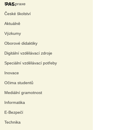
Naše praxe
PAS. 
České školství
Aktuálně
Výzkumy
Oborové didaktiky
Digitální vzdělávací zdroje
Speciální vzdělávací potřeby
Inovace
Očima studentů
Mediální gramotnost
Informatika
E-Bezpečí
Technika