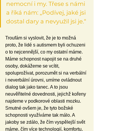
nemocní i my. Třese s námi 
a říká nám: „Podívej, jaké jsi 
dostal dary a nevyužil jsi je.“
Troufám si vyslovit, že je to možná 
proto, že lidé s autismem byli ochuzeni 
o to nejcennější, co my ostatní máme. 
Máme schopnost napojit se na druhé 
osoby, dokážeme se vcítit, 
spoluprožívat, porozumět si na verbální 
i neverbální úrovni, umíme ovládnout 
dialog tak jako tanec. A to jsou 
neuvěřitelné dovednosti, jejichž kořeny 
najdeme v podkorové oblasti mozku. 
Smutné ovšem je, že tyto božské 
schopnosti využíváme tak málo. A 
jakoby se zdálo, že čím vyspělejší svět 
máme, čím více technologií, komfortu, 