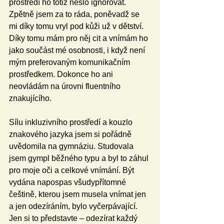
prostředí ho totiž nešlo ignorovat. 
Zpětně jsem za to ráda, poněvadž se 
mi díky tomu vryl pod kůži už v dětství. 
Díky tomu mám pro něj cit a vnímám ho 
jako součást mé osobnosti, i když není 
mým preferovaným komunikačním 
prostředkem. Dokonce ho ani 
neovládám na úrovni fluentního 
znakujícího.
Sílu inkluzivního prostředí a kouzlo 
znakového jazyka jsem si pořádně 
uvědomila na gymnáziu. Studovala 
jsem gympl běžného typu a byl to záhul 
pro moje oči a celkové vnímání. Být 
vydána napospas všudypřítomné 
češtině, kterou jsem musela vnímat jen 
a jen odezíráním, bylo vyčerpávající. 
Jen si to představte – odezírat každý 