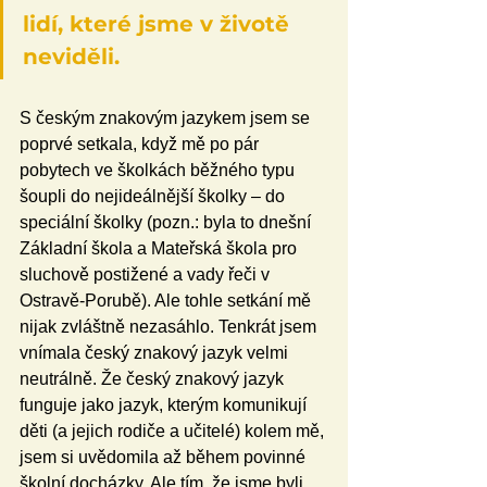
lidí, které jsme v životě 
neviděli.
S českým znakovým jazykem jsem se 
poprvé setkala, když mě po pár 
pobytech ve školkách běžného typu 
šoupli do nejideálnější školky – do 
speciální školky (pozn.: byla to dnešní 
Základní škola a Mateřská škola pro 
sluchově postižené a vady řeči v 
Ostravě-Porubě). Ale tohle setkání mě 
nijak zvláštně nezasáhlo. Tenkrát jsem 
vnímala český znakový jazyk velmi 
neutrálně. Že český znakový jazyk 
funguje jako jazyk, kterým komunikují 
děti (a jejich rodiče a učitelé) kolem mě, 
jsem si uvědomila až během povinné 
školní docházky. Ale tím, že jsme byli 