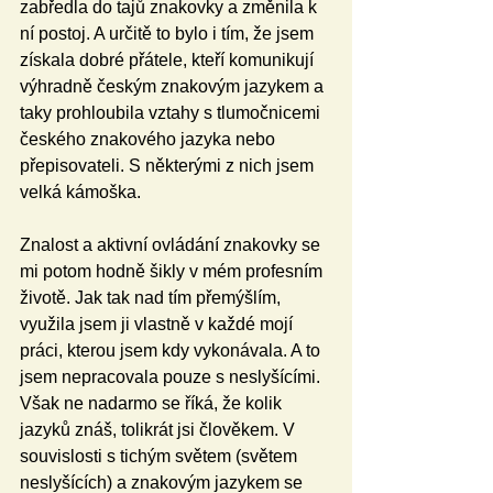
zabředla do tajů znakovky a změnila k 
ní postoj. A určitě to bylo i tím, že jsem 
získala dobré přátele, kteří komunikují 
výhradně českým znakovým jazykem a 
taky prohloubila vztahy s tlumočnicemi 
českého znakového jazyka nebo 
přepisovateli. S některými z nich jsem 
velká kámoška.
Znalost a aktivní ovládání znakovky se 
mi potom hodně šikly v mém profesním 
životě. Jak tak nad tím přemýšlím, 
využila jsem ji vlastně v každé mojí 
práci, kterou jsem kdy vykonávala. A to 
jsem nepracovala pouze s neslyšícími. 
Však ne nadarmo se říká, že kolik 
jazyků znáš, tolikrát jsi člověkem. V 
souvislosti s tichým světem (světem 
neslyšících) a znakovým jazykem se 