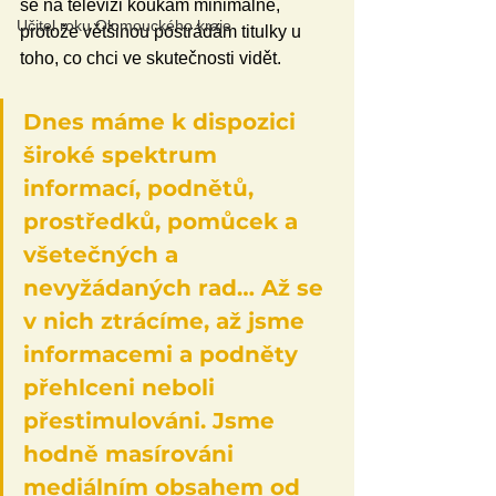
se na televizi koukám minimálně, 
Učitel roku Olomouckého kraje
protože většinou postrádám titulky u 
toho, co chci ve skutečnosti vidět.
Dnes máme k dispozici 
široké spektrum 
informací, podnětů, 
prostředků, pomůcek a 
všetečných a 
nevyžádaných rad… Až se 
v nich ztrácíme, až jsme 
informacemi a podněty 
přehlceni neboli 
přestimulováni. Jsme 
hodně masírováni 
mediálním obsahem od 