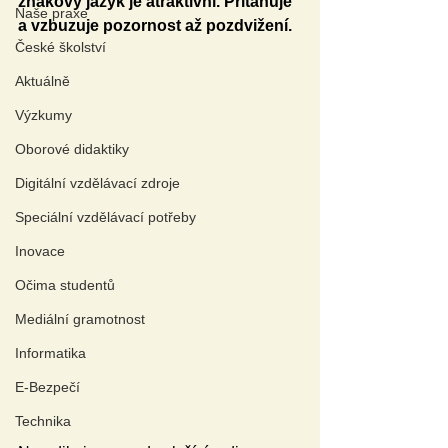
znakový jazyk je atraktivní. Přitahuje 
Naše praxe
a vzbuzuje pozornost až pozdvižení.
České školství
Aktuálně
Výzkumy
Oborové didaktiky
Digitální vzdělávací zdroje
Speciální vzdělávací potřeby
Inovace
Očima studentů
Mediální gramotnost
Informatika
E-Bezpečí
Technika