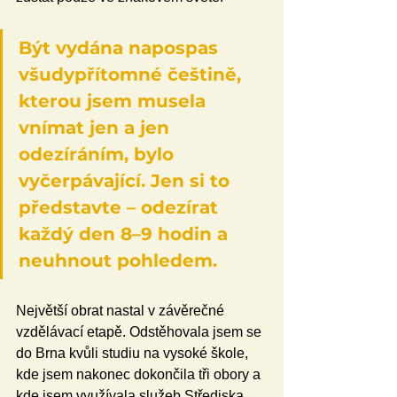
Být vydána napospas 
všudypřítomné češtině, 
kterou jsem musela 
vnímat jen a jen 
odezíráním, bylo 
vyčerpávající. Jen si to 
představte – odezírat 
každý den 8–9 hodin a 
neuhnout pohledem.
Největší obrat nastal v závěrečné 
vzdělávací etapě. Odstěhovala jsem se 
do Brna kvůli studiu na vysoké škole, 
kde jsem nakonec dokončila tři obory a 
kde jsem využívala služeb Střediska 