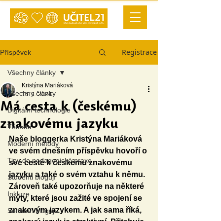
Registrace
Příspěvek
Všechny články
Kristýna Mariáková
Všechny články
16. 1. 2024
Má cesta k (českému)
Digitální technologie
znakovému jazyku
Témata
Naše bloggerka Kristýna Mariáková 
Moderní metody
ve svém dnešním příspěvku hovoří o 
Tipy do pedagogické praxe
své cestě k českému znakovému 
jazyku a také o svém vztahu k němu. 
Studenti blogují
Zároveň také upozorňuje na některé 
Inkluze
mýty, které jsou zažité ve spojení se 
znakovým jazykem. A jak sama říká, 
Senátoři blogují