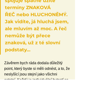
spojuje špatně užité 
termíny ZNAKOVÁ 
ŘEČ nebo HLUCHONĚMÝ. 
Jak vidíte, já hluchá jsem, 
ale mluvím až moc. A řeč 
nemůže být přece 
znaková, už z té slovní 
podstaty…
Závěrem bych ráda dodala důležitý 
point, který byste si měli odnést, a to, že 
neslyšící jsou stejní jako všichni 
ostatní. Každý je individuální bytostí se 
svými specifickými komunikačními 
potřebami. Znakovka je jazyk jako 
každý jiný. Není to žádná pantomima, 
vymýšlená gestikulace, spontánní ruční 