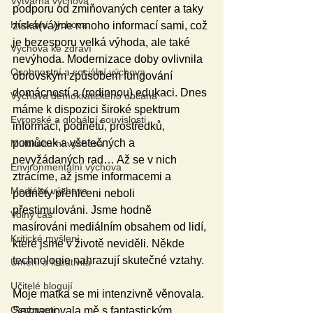
Výtvarná výchova
podporu od zmiňovaných center a taky 
Hudební výchova
získá(vá)me mnoho informací sami, což 
je bezesporu velká výhoda, ale také 
Výchova ke zdraví
nevýhoda. Modernizace doby ovlivnila 
Osobnostní a sociální výchova
obrovským způsobem fungování 
domácností a (rodinnou) edukaci. Dnes 
Výchova demokratického občana
máme k dispozici široké spektrum 
Evropské a globální souvislosti
informací, podnětů, prostředků, 
pomůcek a všetečných a 
Multikulturní výchova
nevyžádaných rad… Až se v nich 
Environmentální výchova
ztrácíme, až jsme informacemi a 
Mediální výchova
podněty přehlceni neboli 
přestimulováni. Jsme hodně 
Volný čas
masírováni mediálním obsahem od lidí, 
Kritické myšlení
které jsme v životě neviděli. Někde 
technologie nahrazují skutečné vztahy.
Umění a kreativita
Učitelé blogují
Moje matka se mi intenzivně věnovala. 
Osobnosti
Seznamovala mě s fantastickým 