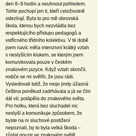
den 8–9 hodin a neuhnout pohledem. 
Tohle pochopí jen ti, kteří celoživotně 
odezírají. Byla to pro mě obrovská 
škola, kterou bych nezvládla bez 
respektujícího přístupu pedagogů a 
vstřícného třídního kolektivu. V té době 
jsem navíc měla intenzivní krátký vztah 
s neslyšícím klukem, se kterým jsem 
komunikovala pouze v českém 
znakovém jazyce. Když vztah skončil, 
rodiče se mi svěřili, že jsou rádi. 
Vysledovali totiž, že moje jindy úžasná 
čeština poněkud zadrhávala a já se čím 
dál víc potápěla do znakového světa. 
Pro holku, která bez sluchadel nic 
neslyší a komunikuje způsobem, že 
byste na ni sluchové postižení 
nepoznali, by to byla velká škoda – 
zůstat pouze ve znakovém světě.