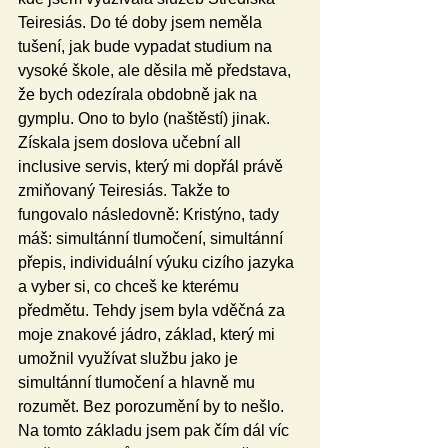
Teiresiás. Do té doby jsem neměla 
tušení, jak bude vypadat studium na 
vysoké škole, ale děsila mě představa, 
že bych odezírala obdobně jak na 
gymplu. Ono to bylo (naštěstí) jinak. 
Získala jsem doslova učební all 
inclusive servis, který mi dopřál právě 
zmiňovaný Teiresiás. Takže to 
fungovalo následovně: Kristýno, tady 
máš: simultánní tlumočení, simultánní 
přepis, individuální výuku cizího jazyka 
a vyber si, co chceš ke kterému 
předmětu. Tehdy jsem byla vděčná za 
moje znakové jádro, základ, který mi 
umožnil využívat službu jako je 
simultánní tlumočení a hlavně mu 
rozumět. Bez porozumění by to nešlo. 
Na tomto základu jsem pak čím dál víc 