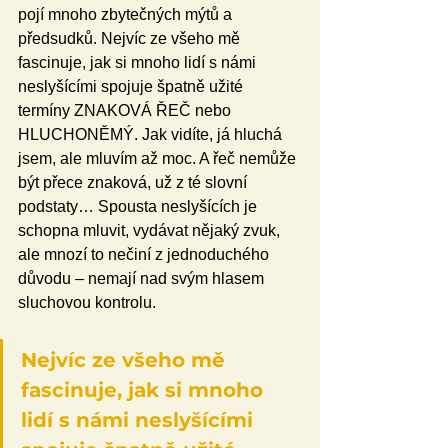
pojí mnoho zbytečných mýtů a 
předsudků. Nejvíc ze všeho mě 
fascinuje, jak si mnoho lidí s námi 
neslyšícími spojuje špatně užité 
termíny ZNAKOVÁ ŘEČ nebo 
HLUCHONĚMÝ. Jak vidíte, já hluchá 
jsem, ale mluvím až moc. A řeč nemůže 
být přece znaková, už z té slovní 
podstaty… Spousta neslyšících je 
schopna mluvit, vydávat nějaký zvuk, 
ale mnozí to nečiní z jednoduchého 
důvodu – nemají nad svým hlasem 
sluchovou kontrolu.
Nejvíc ze všeho mě 
fascinuje, jak si mnoho 
lidí s námi neslyšícími 