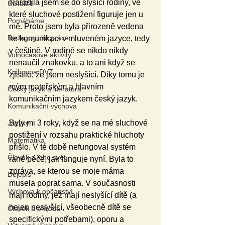
Narodila jsem se do slyšící rodiny, ve 
Učitel21
které sluchové postižení figuruje jen u 
Pomáháme
mě. Proto jsem byla přirozeně vedena 
Pedagogická praxe
ke komunikaci v mluveném jazyce, tedy 
v češtině. V rodině se nikdo nikdy 
Volnočasové aktivity
nenaučil znakovku, a to ani když se 
Knihovna DVZ
zjistilo, že jsem neslyšící. Díky tomu je 
mým mateřským a hlavním 
Český jazyk a literatura
komunikačním jazykem český jazyk.
Komunikační výchova
Byly mi 3 roky, když se na mé sluchové 
Jazyky
postižení v rozsahu praktické hluchoty 
Matematika
přišlo. V té době nefungoval systém 
Člověk a jeho svět
rané péče, jak funguje nyní. Byla to 
zpráva, se kterou se moje máma 
Dějepis
musela poprat sama. V současnosti 
Výchova k občanství
mají rodiny, jež mají neslyšící dítě (a 
nejen neslyšící, všeobecně dítě se 
Člověk a příroda
specifickými potřebami), oporu a 