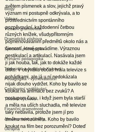
světem písmenek a slov, jejichž pravý 
Blogy
význam mi postupně odkrývala, a to 
Videa
prostřednictvím spontánního 
pozpěvování, každodenní četbou 
Vizuální gramotnost
různých knížek, všudypřítomným 
Dramatická výchova
pojmenováváním předmětů okolo nás a 
činností, které provádíme. Výraznou 
Speciální pedagogika
gestikulací a artikulací. Nasávala jsem 
Primární pedagogika
ji jak houba, tak, jak to dokáže každé 
Technická a praktická výchova
dítko. V obýváku občas hrála televize s 
pohádkami, ale já u ní nedokázala 
Pedagogika - vychovatelství
nijak dlouho vydržet. Koho by bavilo se 
Celoživotní vzdělávání
koukat na animace bez zvuků? A 
postupem času, i když jsem byla starší 
Tělesná výchova
a měla na uších sluchadla, mě televize 
Finanční gramotnost
taky nebavila, protože jsem jí pro 
Absolventské příběhy
změnu nerozuměla. Koho by bavilo 
koukat na film bez porozumění? Doteď 
Ukrajina