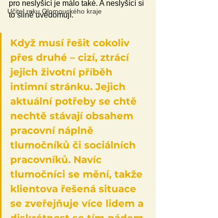
pro neslyšící je málo také. A neslyšící si 
Učitel roku Olomouckého kraje
to silně uvědomují.
Když musí řešit cokoliv 
přes druhé – cizí, ztrácí 
jejich životní příběh 
intimní stránku. Jejich 
aktuální potřeby se chtě 
nechtě stávají obsahem 
pracovní náplně 
tlumočníků či sociálních 
pracovníků. Navíc 
tlumočníci se mění, takže 
klientova řešená situace 
se zveřejňuje více lidem a 