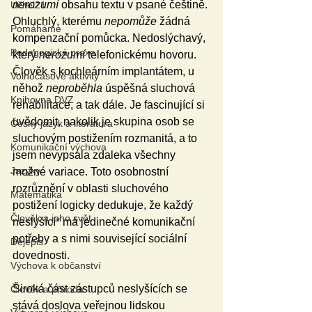
nerozumí
 obsahu textu v psané češtině. 
Učitel21
Ohluchlý, kterému 
nepomůže
 žádná 
Pomáháme
kompenzační pomůcka. Nedoslýchavý, 
Pedagogická praxe
který 
nerozumí
 telefonickému hovoru. 
Člověk s kochleárním implantátem, u 
Volnočasové aktivity
něhož 
neproběhla
 úspěšná sluchová 
Knihovna DVZ
rehabilitace, a tak dále. Je fascinující si 
uvědomit, nakolik je skupina osob se 
Český jazyk a literatura
sluchovým postižením rozmanitá, a to 
Komunikační výchova
jsem nevypsala zdaleka všechny 
Jazyky
možné variace. Toto osobnostní 
rozrůznění v oblasti sluchového 
Matematika
postižení logicky dedukuje, že každý 
Člověk a jeho svět
neslyšící* má jedinečné komunikační 
potřeby a s nimi související sociální 
Dějepis
dovednosti.
Výchova k občanství
Široká část zástupců neslyšících se 
Člověk a příroda
stává doslova veřejnou lidskou 