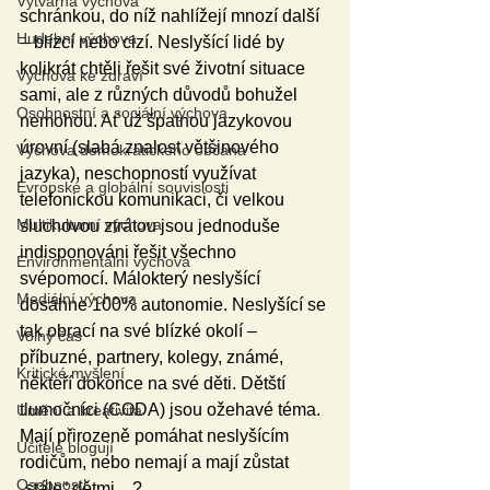
Výtvarná výchova
schránkou, do níž nahlížejí mnozí další 
Hudební výchova
– blízcí nebo cizí. Neslyšící lidé by 
kolikrát chtěli řešit své životní situace 
Výchova ke zdraví
sami, ale z různých důvodů bohužel 
Osobnostní a sociální výchova
nemohou. Ať už špatnou jazykovou 
úrovní (slabá znalost většinového 
Výchova demokratického občana
jazyka), neschopností využívat 
Evropské a globální souvislosti
telefonickou komunikaci, či velkou 
Multikulturní výchova
sluchovou ztrátou jsou jednoduše 
indisponováni řešit všechno 
Environmentální výchova
svépomocí. Málokterý neslyšící 
Mediální výchova
dosáhne 100% autonomie. Neslyšící se 
tak obrací na své blízké okolí – 
Volný čas
příbuzné, partnery, kolegy, známé, 
Kritické myšlení
někteří dokonce na své děti. Dětští 
tlumočníci (CODA) jsou ožehavé téma. 
Umění a kreativita
Mají přirozeně pomáhat neslyšícím 
Učitelé blogují
rodičům, nebo nemají a mají zůstat 
Osobnosti
„stále“ dětmi…?