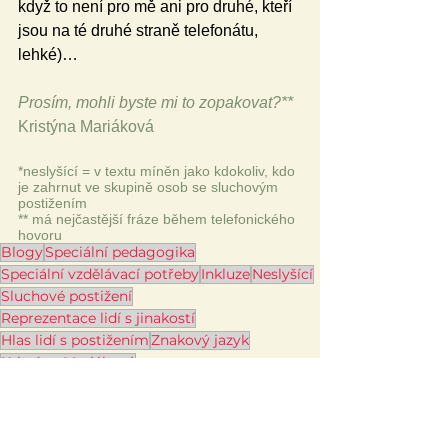
když to není pro mě ani pro druhé, kteří 
jsou na té druhé straně telefonátu, 
lehké)…
Prosím, mohli byste mi to zopakovat?**
Kristýna Mariáková
*neslyšící = v textu míněn jako kdokoliv, kdo 
je zahrnut ve skupině osob se sluchovým 
postižením
** má nejčastější fráze během telefonického 
hovoru
Blogy
Speciální pedagogika
Speciální vzdělávací potřeby
Inkluze
Neslyšící
Sluchové postižení
Reprezentace lidí s jinakostí
Hlas lidí s postižením
Znakový jazyk
Kristýna Mariáková
Témata
Speciální vzdělávací potřeby
Inkluze