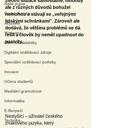
životní situace samostatně, mnohdy 
Naše praxe
ale z různých důvodů bohužel 
České školství
nemohou a stávají se „veřejnými 
lidskými schránkami“. Zároveň ale 
Aktuálně
dodává, že většina problémů se dá 
Výzkumy
řešit a člověk by neměl upadnout do 
pasivity.
Oborové didaktiky
Digitální vzdělávací zdroje
Speciální vzdělávací potřeby
Inovace
Očima studentů
Mediální gramotnost
Informatika
E-Bezpečí
Neslyšící – uživatel českého 
Technika
znakového jazyka, který 