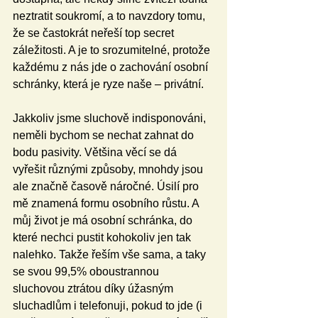
neztratit soukromí, a to navzdory tomu, 
že se častokrát neřeší top secret 
záležitosti. A je to srozumitelné, protože 
každému z nás jde o zachování osobní 
schránky, která je ryze naše – privátní.
Jakkoliv jsme sluchově indisponováni, 
neměli bychom se nechat zahnat do 
bodu pasivity. Většina věcí se dá 
vyřešit různými způsoby, mnohdy jsou 
ale značně časově náročné. Úsilí pro 
mě znamená formu osobního růstu. A 
můj život je má osobní schránka, do 
které nechci pustit kohokoliv jen tak 
nalehko. Takže řeším vše sama, a taky 
se svou 99,5% oboustrannou 
sluchovou ztrátou díky úžasným 
sluchadlům i telefonuji, pokud to jde (i 