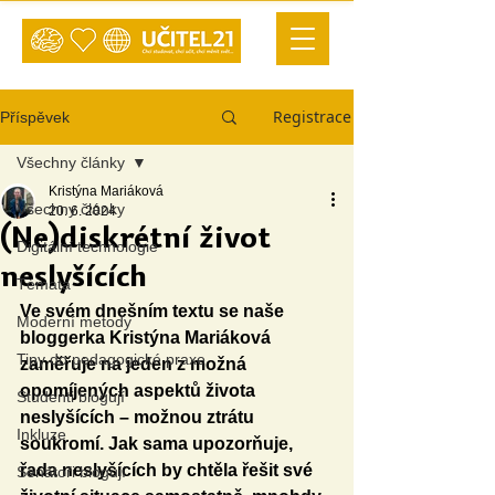
Registrace
Příspěvek
Všechny články
Kristýna Mariáková
Všechny články
20. 6. 2024
(Ne)diskrétní život
Digitální technologie
neslyšících
Témata
Ve svém dnešním textu se naše 
Moderní metody
bloggerka Kristýna Mariáková 
Tipy do pedagogické praxe
zaměřuje na jeden z možná 
opomíjených aspektů života 
Studenti blogují
neslyšících – možnou ztrátu 
Inkluze
soukromí. Jak sama upozorňuje, 
řada neslyšících by chtěla řešit své 
Senátoři blogují