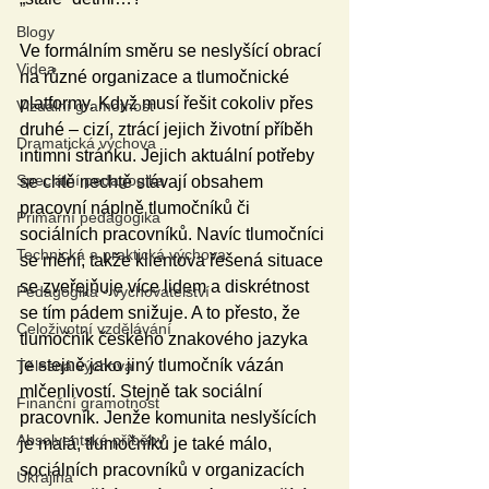
Blogy
Ve formálním směru se neslyšící obrací 
Videa
na různé organizace a tlumočnické 
platformy. Když musí řešit cokoliv přes 
Vizuální gramotnost
druhé – cizí, ztrácí jejich životní příběh 
Dramatická výchova
intimní stránku. Jejich aktuální potřeby 
Speciální pedagogika
se chtě nechtě stávají obsahem 
pracovní náplně tlumočníků či 
Primární pedagogika
sociálních pracovníků. Navíc tlumočníci 
Technická a praktická výchova
se mění, takže klientova řešená situace 
se zveřejňuje více lidem a diskrétnost 
Pedagogika - vychovatelství
se tím pádem snižuje. A to přesto, že 
Celoživotní vzdělávání
tlumočník českého znakového jazyka 
je stejně jako jiný tlumočník vázán 
Tělesná výchova
mlčenlivostí. Stejně tak sociální 
Finanční gramotnost
pracovník. Jenže komunita neslyšících 
Absolventské příběhy
je malá, tlumočníků je také málo, 
sociálních pracovníků v organizacích 
Ukrajina