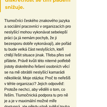
diskrétnost se tím pádem 
snižuje.
Tlumočníci českého znakového jazyka 
a sociální pracovníci v organizacích pro 
neslyšící mohou vykonávat sebelepší 
práci (a já nemám pochyb, že ji 
bezesporu dobře vykonávají), ale pořád 
tu bude velká část neslyšících, kteří 
chtějí řešit situace jinak. Třeba přes své 
přátele. Právě kvůli této niterné potřebě 
jistoty diskrétního řešení osobních věcí 
se na mě obrátili neslyšící kamarádi 
několikrát. Moje otázka: Proč to neřešíš 
v téhle organizaci? Jejich odpověď: 
Protože nechci, aby věděli o tom, co 
řeším. Tlumočnická podpora tu pro ně 
je a je v maximální možné míře 
dostupná, ale někdy silně zvítězí touha 