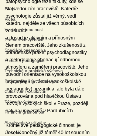
patopsychologie téže fakulty, kde se 
stal vedoucím pracoviště. Katedře 
Blogy
psychologie zůstal již věrný, vedl 
Videa
katedru nejdéle ze všech působících 
Vizuální gramotnost
vedoucích 
a dosud je aktivním a přínosným 
Dramatická výchova
členem pracoviště. Jeho zkušenosti z 
Speciální pedagogika
poradenské praxe, psychodiagnostiky 
a metodologie obohacují odbornou 
Primární pedagogika
atmosféru a zaměření pracoviště. Jeho 
Technická a praktická výchova
původní orientace na vysokoškolskou 
Pedagogika - vychovatelství
psychologii (v rámci vysokoškolské 
pedagogiky) nezanikla, ale byla dále 
Celoživotní vzdělávání
provozována pod hlavičkou Ústavu 
Tělesná výchova
rozvoje vysokých škol v Praze, později 
pak na univerzitě v Pardubicích. 
Finanční gramotnost
Absolventské příběhy
Kromě své pedagogické činnosti je 
Josef Konečný již téměř 40 let soudním 
Ukrajina