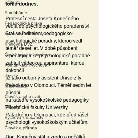
Učitel21
tomu dodnes.
Pomáháme
Profesní cesta Josefa Konečného 
Pedagogická praxe
vedla do psychologického poradenství. 
Stal se ředitelem pedagogicko-
Volnočasové aktivity
psychologické poradny, kterou vedl 
Knihovna DVZ
téměř deset let. V době působení 
Český jazyk a literatura
v pedagogicko-psychologické poradně 
zahájil vědeckou aspiranturu, kterou 
Komunikační výchova
dokončil 
Jazyky
již jako odborný asistent Univerzity 
Palackého v Olomouci. Téměř sedm let 
Matematika
působil 
Člověk a jeho svět
na katedře vysokoškolské pedagogiky 
Dějepis
Filosofické fakulty Univerzity 
Palackého v Olomouci, kde přednášel 
Výchova k občanství
psychologii vysokoškolským učitelům. 
Člověk a příroda
Doc. Konečný stál u zrodu a počátků 