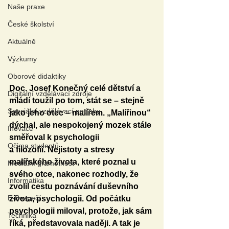
Naše praxe
České školství
Aktuálně
Výzkumy
Oborové didaktiky
Doc. Josef Konečný celé dětství a 
Digitální vzdělávací zdroje
mládí toužil po tom, stát se – stejně 
Speciální vzdělávací potřeby
jako jeho otec – malířem. „Malířinou“ 
dýchal, ale nespokojený mozek stále 
Inovace
směřoval k psychologii 
Očima studentů
a filozofii. Nejistoty a stresy 
malířského života, které poznal u 
Mediální gramotnost
svého otce, nakonec rozhodly, že 
Informatika
zvolil cestu poznávání duševního 
E-Bezpečí
života, psychologii. Od počátku 
psychologii miloval, protože, jak sám 
Technika
říká, představovala naději. A tak je 