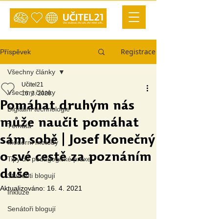
Registrace
Příspěvek
Všechny články
Učitel21
Všechny články
16. 3. 2020
Pomáhat druhým nás
Digitální technologie
může naučit pomáhat
Témata
sám sobě | Josef Konečný
Moderní metody
o své cestě za poznáním
Tipy do pedagogické praxe
duše
Studenti blogují
Aktualizováno:
16. 4. 2021
Inkluze
Senátoři blogují