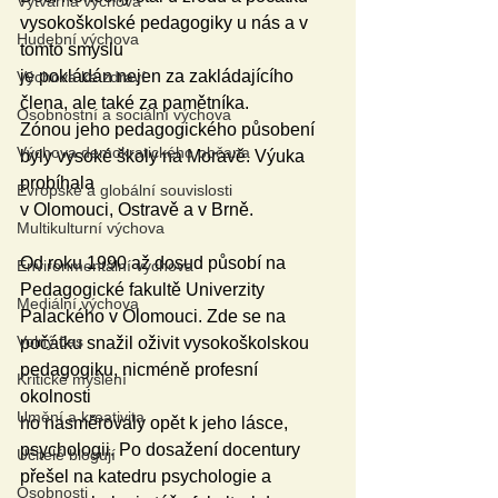
Výtvarná výchova
vysokoškolské pedagogiky u nás a v 
Hudební výchova
tomto smyslu 
je pokládán nejen za zakládajícího 
Výchova ke zdraví
člena, ale také za pamětníka. 
Osobnostní a sociální výchova
Zónou jeho pedagogického působení 
Výchova demokratického občana
byly vysoké školy na Moravě. Výuka 
probíhala 
Evropské a globální souvislosti
v Olomouci, Ostravě a v Brně. 
Multikulturní výchova
Od roku 1990 až dosud působí na 
Environmentální výchova
Pedagogické fakultě Univerzity 
Mediální výchova
Palackého v Olomouci. Zde se na 
Volný čas
počátku snažil oživit vysokoškolskou 
pedagogiku, nicméně profesní 
Kritické myšlení
okolnosti 
Umění a kreativita
ho nasměrovaly opět k jeho lásce, 
psychologii. Po dosažení docentury 
Učitelé blogují
přešel na katedru psychologie a 
Osobnosti