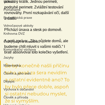
pokusný králík. Jednou perimetr, 
Učitel21
podruhé perimetr. Zvláštní testování 
Pomáháme
rovnováhy. První rozkapávání očí, další 
Pedagogická praxe
a další.
Volnočasové aktivity
Přichází únava a stesk po domově.
Knihovna DVZ
A poté zpráva: „Zítra půjdete domů, ale 
Český jazyk a literatura
budeme chtít mluvit s vašimi rodiči.“ I 
Komunikační výchova
bratr absolvoval toto kolečko vyšetření.
Jazyky
Že by konečně našli příčinu 
Matematika
toho, proč za šera nevidím 
Člověk a jeho svět
a ostatní evidentně ano? To 
Dějepis
by bylo přece dobře, aspoň 
Výchova k občanství
si ostatní nebudou myslet, 
Člověk a příroda
že si vymýšlím.