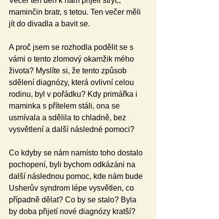
Večer ten den k nám přijeli strýc, 
maminčin bratr, s tetou. Ten večer měli 
jít do divadla a bavit se.
A proč jsem se rozhodla podělit se s 
vámi o tento zlomový okamžik mého 
života? Myslíte si, že tento způsob 
sdělení diagnózy, která ovlivní celou 
rodinu, byl v pořádku? Kdy primářka i 
maminka s přítelem stáli, ona se 
usmívala a sdělila to chladně, bez 
vysvětlení a další následné pomoci?
Co kdyby se nám namísto toho dostalo 
pochopení, byli bychom odkázáni na 
další následnou pomoc, kde nám bude 
Usherův syndrom lépe vysvětlen, co 
případně dělat? Co by se stalo? Byla 
by doba přijetí nové diagnózy kratší? 