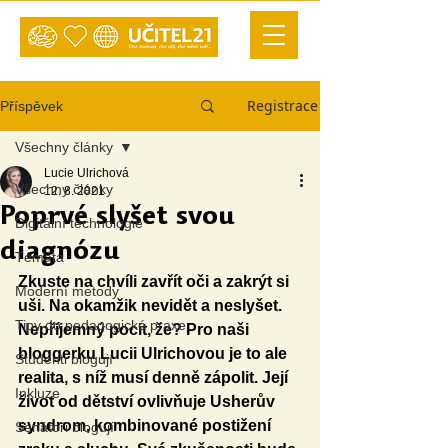
Registrace
Příspěvek
Všechny články
Lucie Ulrichová
Všechny články
12. 8. 2021
Poprvé slyšet svou
Digitální technologie
diagnózu
Témata
Zkuste na chvíli zavřít oči a zakrýt si 
Moderní metody
uši. Na okamžik nevidět a neslyšet. 
Tipy do pedagogické praxe
Nepříjemný pocit, že? Pro naši 
bloggerku Lucii Ulrichovou je to ale 
Studenti blogují
realita, s níž musí denně zápolit. Její 
Inkluze
život od dětství ovlivňuje Usherův 
syndrom, kombinované postižení 
Senátoři blogují