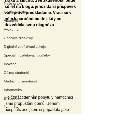
zraku a sluchu. Své zkušenosti bude 
Naše praxe
sdílet na blogu, jehož další příspěvek 
České školství
vám právě předkládáme. Vrací se v 
něm k náročnému dni, kdy se 
Aktuálně
dozvěděla svou diagnózu.
Výzkumy
Oborové didaktiky
Digitální vzdělávací zdroje
Speciální vzdělávací potřeby
Inovace
Očima studentů
Mediální gramotnost
Informatika
Po čtrnáctidenním pobytu v nemocnici 
E-Bezpečí
jsme propuštěni domů. Během 
Technika
hospitalizace jsem si připadala jako 