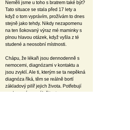
Neměli jsme u toho s bratrem také být? 
Tato situace se stala před 17 lety a 
když o tom vyprávím, prožívám to dnes 
stejně jako tehdy. Nikdy nezapomenu 
na ten šokovaný výraz mé maminky s 
plnou hlavou otázek, když vyšla z té 
studené a neosobní místnosti.
Chápu, že lékaři jsou dennodenně s 
nemocemi, diagnózami v kontaktu a 
jsou zvyklí. Ale ti, kterým se ta nepěkná 
diagnóza říká, těm se reálně bortí 
základový pilíř jejich života. Potřebují 
pochopení, sounáležitost, pomocnou 
ruku, vědomí, že na to nejsou sami.
Lucie Ulrichová
Blogy
Speciální vzdělávací potřeby