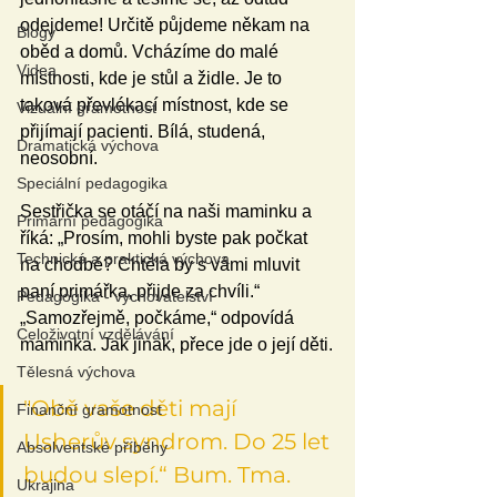
odejdeme! Určitě půjdeme někam na 
Blogy
oběd a domů. Vcházíme do malé 
Videa
místnosti, kde je stůl a židle. Je to 
taková převlékací místnost, kde se 
Vizuální gramotnost
přijímají pacienti. Bílá, studená, 
Dramatická výchova
neosobní.
Speciální pedagogika
Sestřička se otáčí na naši maminku a 
Primární pedagogika
říká: „Prosím, mohli byste pak počkat 
Technická a praktická výchova
na chodbě? Chtěla by s vámi mluvit 
paní primářka, přijde za chvíli.“ 
Pedagogika - vychovatelství
„Samozřejmě, počkáme,“ odpovídá 
Celoživotní vzdělávání
maminka. Jak jinak, přece jde o její děti.
Tělesná výchova
"Obě vaše děti mají 
Finanční gramotnost
Usherův syndrom. Do 25 let 
Absolventské příběhy
budou slepí.“ Bum. Tma. 
Ukrajina