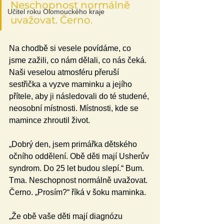
Neschopnost normálně 
Učitel roku Olomouckého kraje
uvažovat. Černo.
Na chodbě si vesele povídáme, co 
jsme zažili, co nám dělali, co nás čeká. 
Naši veselou atmosféru přeruší 
sestřička a vyzve maminku a jejího 
přítele, aby ji následovali do té studené, 
neosobní místnosti. Místnosti, kde se 
mamince zhroutil život.
„Dobrý den, jsem primářka dětského 
očního oddělení. Obě děti mají Usherův 
syndrom. Do 25 let budou slepí.“ Bum. 
Tma. Neschopnost normálně uvažovat. 
Černo. „Prosím?“ říká v šoku maminka.
„Že obě vaše děti mají diagnózu 