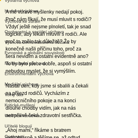
Výtvarná výchova
Hudební výchova
A mé vtíravé myšlenky nedají pokoj. 
Proč nám říkají, že musí mluvit s rodiči? 
Výchova ke zdraví
Vždyť ještě nejsme plnoletí, tak je snad 
Osobnostní a sociální výchova
logické, aby lékaři mluvili s rodiči. Ale 
proč to znělo tak důležitě? Že by 
Výchova demokratického občana
konečně našli příčinu toho, proč za 
Evropské a globální souvislosti
šera nevidím a ostatní evidentně ano? 
Multikulturní výchova
To by bylo přece dobře, aspoň si ostatní 
nebudou myslet, že si vymýšlím.
Environmentální výchova
Mediální výchova
Nastal den, kdy jsme si sbalili a čekali 
na příjezd rodičů. Vycházím z 
Volný čas
nemocničního pokoje a na konci 
Kritické myšlení
dlouhé chodby vidím, jak na nás 
netrpělivě čeká zdravotní sestřička.
Umění a kreativita
Učitelé blogují
„Ahoj mami,“ říkáme s bratrem 
Osobnosti
jednohlasně a těšíme se, až odtud 