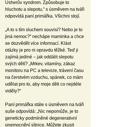
Usherův syndrom. Způsobuje to 
hluchotu a slepotu,“ s úsměvem na tváři 
odpovídá paní primářka. Všichni stojí.
„A to s tím sluchem souvisí? Nebo je to 
jiná nemoc?“ nechápe maminka a chce 
se dozvědět více informací. Klást 
otázky je pro ni opravdu těžké. Teď ji 
zajímá jediné – jak oddálit slepotu 
svých dětí? „Mrkev, vitamíny, zákaz 
monitoru na PC a televize, trávení času 
na čerstvém vzduchu, spánek, co mám 
udělat pro to, aby moje děti co nejdéle 
viděly?“
Paní primářka stále s úsměvem na tváři 
suše odpovídá: „Nic nepomůže, je to 
geneticky podmíněné degenerativní 
onemocnění sítnice. Můžete zkusit 