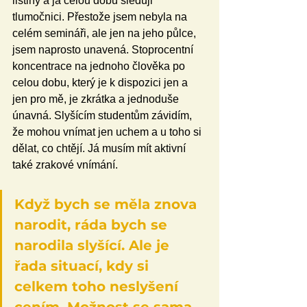
listiny a já celou dobu sleduji 
tlumočnici. Přestože jsem nebyla na 
celém semináři, ale jen na jeho půlce, 
jsem naprosto unavená. Stoprocentní 
koncentrace na jednoho člověka po 
celou dobu, který je k dispozici jen a 
jen pro mě, je zkrátka a jednoduše 
únavná. Slyšícím studentům závidím, 
že mohou vnímat jen uchem a u toho si 
dělat, co chtějí. Já musím mít aktivní 
také zrakové vnímání. 
Když bych se měla znova 
narodit, ráda bych se 
narodila slyšící. Ale je 
řada situací, kdy si 
celkem toho neslyšení 
cením. Možnost se sama 