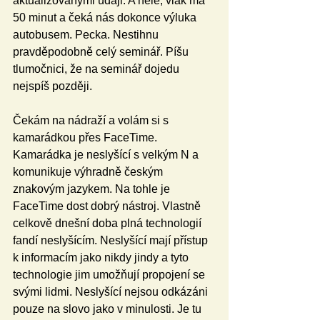
aktualizovanými údaji. A hele, vlak má 
50 minut a čeká nás dokonce výluka 
autobusem. Pecka. Nestihnu 
pravděpodobně celý seminář. Píšu 
tlumočnici, že na seminář dojedu 
nejspíš později. 
Čekám na nádraží a volám si s 
kamarádkou přes FaceTime. 
Kamarádka je neslyšící s velkým N a 
komunikuje výhradně českým 
znakovým jazykem. Na tohle je 
FaceTime dost dobrý nástroj. Vlastně 
celkově dnešní doba plná technologií 
fandí neslyšícím. Neslyšící mají přístup 
k informacím jako nikdy jindy a tyto 
technologie jim umožňují propojení se 
svými lidmi. Neslyšící nejsou odkázáni 
pouze na slovo jako v minulosti. Je tu 