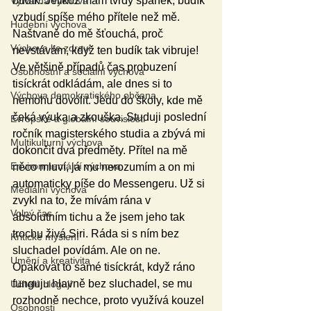
budík. Jelikož mám tvrdý spánek, budík 
Výtvarná výchova
vzbudí spíše mého přítele než mě. 
Hudební výchova
Naštvaně do mě šťouchá, proč 
Výchova ke zdraví
nevstávám, když ten budík tak vibruje! 
Ve většině případů čas probuzení 
Osobnostní a sociální výchova
tisíckrát odkládám, ale dnes si to 
Výchova demokratického občana
nemohu dovolit. Jedu do školy, kde mě 
čeká výuka a zkouška. Studuji poslední 
Evropské a globální souvislosti
ročník magisterského studia a zbývá mi 
Multikulturní výchova
dokončit dva předměty. Přítel na mě 
Environmentální výchova
něco mluví, já mu nerozumím a on mi 
automaticky píše do Messengeru. Už si 
Mediální výchova
zvykl na to, že mívám rána v 
Volný čas
absolutním tichu a že jsem jeho tak 
trochu živá Siri. Ráda si s ním bez 
Kritické myšlení
sluchadel povídám. Ale on ne. 
Umění a kreativita
Opakovat to samé tisíckrát, když ráno 
funguju hlavně bez sluchadel, se mu 
Učitelé blogují
rozhodně nechce, proto využívá kouzel 
Osobnosti