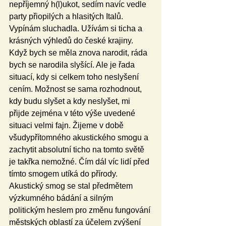
nepříjemný h(l)ukot, sedím navíc vedle 
party přiopilých a hlasitých Italů. 
Vypínám sluchadla. Užívám si ticha a 
krásných výhledů do české krajiny. 
Když bych se měla znova narodit, ráda 
bych se narodila slyšící. Ale je řada 
situací, kdy si celkem toho neslyšení 
cením. Možnost se sama rozhodnout, 
kdy budu slyšet a kdy neslyšet, mi 
přijde zejména v této výše uvedené 
situaci velmi fajn. Žijeme v době 
všudypřítomného akustického smogu a 
zachytit absolutní ticho na tomto světě 
je takřka nemožné. Čím dál víc lidí před 
tímto smogem utíká do přírody. 
Akustický smog se stal předmětem 
výzkumného bádání a silným 
politickým heslem pro změnu fungování 
městských oblastí za účelem zvýšení 