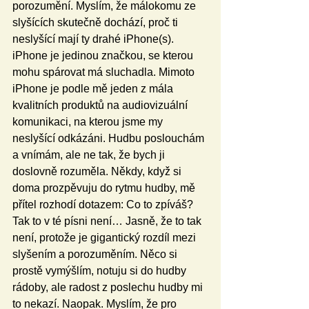
porozumění. Myslím, že málokomu ze 
slyšících skutečně dochází, proč ti 
neslyšící mají ty drahé iPhone(s). 
iPhone je jedinou značkou, se kterou 
mohu spárovat má sluchadla. Mimoto 
iPhone je podle mě jeden z mála 
kvalitních produktů na audiovizuální 
komunikaci, na kterou jsme my 
neslyšící odkázáni. Hudbu poslouchám 
a vnímám, ale ne tak, že bych ji 
doslovně rozuměla. Někdy, když si 
doma prozpěvuju do rytmu hudby, mě 
přítel rozhodí dotazem: Co to zpíváš? 
Tak to v té písni není… Jasně, že to tak 
není, protože je gigantický rozdíl mezi 
slyšením a porozuměním. Něco si 
prostě vymýšlím, notuju si do hudby 
rádoby, ale radost z poslechu hudby mi 
to nekazí. Naopak. Myslím, že pro 