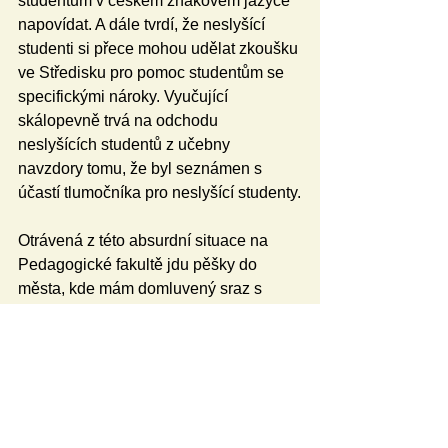
studentům v českém znakovém jazyce 
napovídat. A dále tvrdí, že neslyšící 
studenti si přece mohou udělat zkoušku 
ve Středisku pro pomoc studentům se 
specifickými nároky. Vyučující 
skálopevně trvá na odchodu 
neslyšících studentů z učebny 
navzdory tomu, že byl seznámen s 
účastí tlumočníka pro neslyšící studenty.
Otrávená z této absurdní situace na 
Pedagogické fakultě jdu pěšky do 
města, kde mám domluvený sraz s 
přáteli. Na rohu Alberta mě přepadá 
muž tmavší pleti se žádostí o příspěvek 
pro podporu neslyšících. Prý na stavbu 
zařízení pro neslyšící klienty. 
Podvodníka velmi brzy odhalím. Když 
na něj začnu komunikovat v českém 