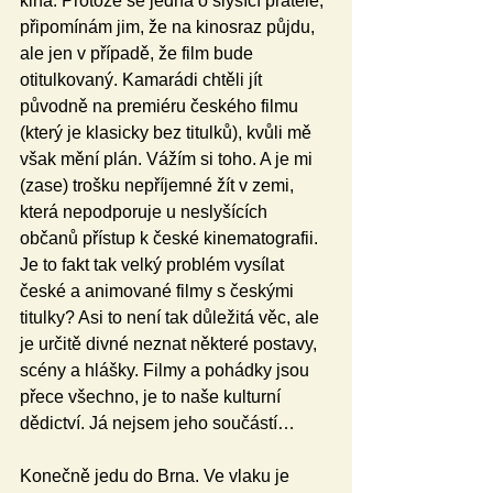
kina. Protože se jedná o slyšící přátele, 
připomínám jim, že na kinosraz půjdu, 
ale jen v případě, že film bude 
otitulkovaný. Kamarádi chtěli jít 
původně na premiéru českého filmu 
(který je klasicky bez titulků), kvůli mě 
však mění plán. Vážím si toho. A je mi 
(zase) trošku nepříjemné žít v zemi, 
která nepodporuje u neslyšících 
občanů přístup k české kinematografii. 
Je to fakt tak velký problém vysílat 
české a animované filmy s českými 
titulky? Asi to není tak důležitá věc, ale 
je určitě divné neznat některé postavy, 
scény a hlášky. Filmy a pohádky jsou 
přece všechno, je to naše kulturní 
dědictví. Já nejsem jeho součástí… 
Konečně jedu do Brna. Ve vlaku je 