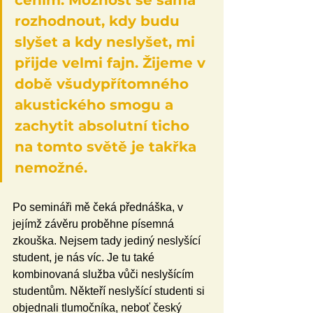
rozhodnout, kdy budu 
slyšet a kdy neslyšet, mi 
přijde velmi fajn. Žijeme v 
době všudypřítomného 
akustického smogu a 
zachytit absolutní ticho 
na tomto světě je takřka 
nemožné.
Po semináři mě čeká přednáška, v 
jejímž závěru proběhne písemná 
zkouška. Nejsem tady jediný neslyšící 
student, je nás víc. Je tu také 
kombinovaná služba vůči neslyšícím 
studentům. Někteří neslyšící studenti si 
objednali tlumočníka, neboť český 