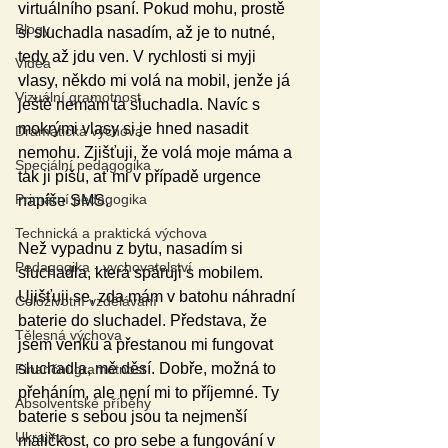
virtuálního psaní. Pokud mohu, prostě 
Blogy
si sluchadla nasadím, až je to nutné, 
tedy až jdu ven. V rychlosti si myji 
Videa
vlasy, někdo mi volá na mobil, jenže já 
Vizuální gramotnost
ještě nemám ta sluchadla. Navíc s 
mokrými vlasy si je hned nasadit 
Dramatická výchova
nemohu. Zjišťuji, že volá moje máma a 
Speciální pedagogika
tak ji píšu, ať mi v případě urgence 
Primární pedagogika
napíše SMS. 
Technická a praktická výchova
Než vypadnu z bytu, nasadím si 
Pedagogika - vychovatelství
sluchadla, která spáruji s mobilem. 
Ujišťuji se, zda mám v batohu náhradní 
Celoživotní vzdělávání
baterie do sluchadel. Představa, že 
Tělesná výchova
jsem venku a přestanou mi fungovat 
sluchadla, mě děsí. Dobře, možná to 
Finanční gramotnost
přeháním, ale není mi to příjemné. Ty 
Absolventské příběhy
baterie s sebou jsou ta nejmenší 
Ukrajina
maličkost, co pro sebe a fungování v 