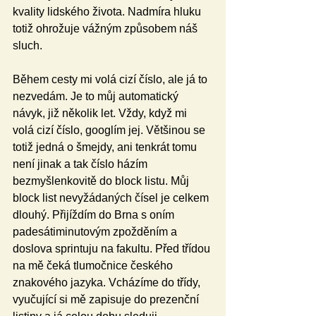
kvality lidského života. Nadmíra hluku 
totiž ohrožuje vážným způsobem náš 
sluch.
Během cesty mi volá cizí číslo, ale já to 
nezvedám. Je to můj automatický 
návyk, již několik let. Vždy, když mi 
volá cizí číslo, googlím jej. Většinou se 
totiž jedná o šmejdy, ani tenkrát tomu 
není jinak a tak číslo házím 
bezmyšlenkovitě do block listu. Můj 
block list nevyžádaných čísel je celkem 
dlouhý. Přijíždím do Brna s oním 
padesátiminutovým zpožděním a 
doslova sprintuju na fakultu. Před třídou 
na mě čeká tlumočnice českého 
znakového jazyka. Vcházíme do třídy, 
vyučující si mě zapisuje do prezenční 