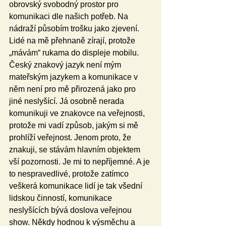
obrovský svobodný prostor pro 
komunikaci dle našich potřeb. Na 
nádraží působím trošku jako zjevení. 
Lidé na mě přehnaně zírají, protože 
„mávám“ rukama do displeje mobilu. 
Český znakový jazyk není mým 
mateřským jazykem a komunikace v 
něm není pro mě přirozená jako pro 
jiné neslyšící. Já osobně nerada 
komunikuji ve znakovce na veřejnosti, 
protože mi vadí způsob, jakým si mě 
prohlíží veřejnost. Jenom proto, že 
znakuji, se stávám hlavním objektem 
vší pozornosti. Je mi to nepříjemné. A je 
to nespravedlivé, protože zatímco 
veškerá komunikace lidí je tak všední 
lidskou činností, komunikace 
neslyšících bývá doslova veřejnou 
show. Někdy hodnou k výsměchu a 