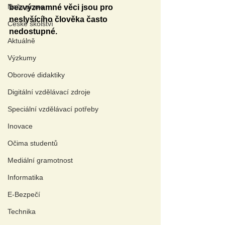
Naše praxe
bezvýznamné věci jsou pro 
neslyšícího člověka často 
České školství
nedostupné.
Aktuálně
Výzkumy
Oborové didaktiky
Digitální vzdělávací zdroje
Speciální vzdělávací potřeby
Inovace
Očima studentů
Mediální gramotnost
Informatika
E-Bezpečí
Technika