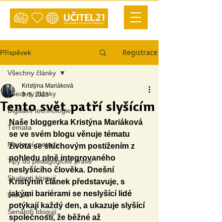
Registrace
Příspěvek
Všechny články
Kristýna Mariáková
Všechny články
9. 5. 2023
Tento svět patří slyšícím
Digitální technologie
Naše bloggerka Kristýna Mariáková 
Témata
se ve svém blogu věnuje tématu 
Moderní metody
života se sluchovým postižením z 
pohledu plně integrovaného 
Tipy do pedagogické praxe
neslyšícího člověka. Dnešní 
Studenti blogují
Kristýnin článek představuje
, s 
jakými bariérami se neslyšící lidé 
Inkluze
potýkají každý den, a ukazuje slyšící 
Senátoři blogují
společnosti, že běžné až 