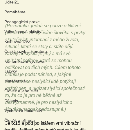
Učitel21
Pomáháme
Pedagogická praxe
(Poznámka: jedná se pouze o fiktivní 
Volnočasové aktivity
příklad dne neslyšícího člověka s prvky 
skutečných informací z mého života, 
Knihovna DVZ
situací, které se staly či stále dějí. 
Český jazyk a literatura
Každý neslyšící je jiný a má své 
unikátní potřeby, které se mohou 
Komunikační výchova
odlišovat od těch mých. Cílem tohoto 
Jazyky
článku je podat náhled, s jakými 
Matematika
bariérami se neslyšící lidé potýkají 
každý den, a ukázat slyšící společnosti 
Člověk a jeho svět
to, že co je pro ně běžné až 
Dějepis
bezvýznamné, je pro neslyšícího 
člověka naopak nedostupné.)
Výchova k občanství
Člověk a příroda
Je 6:15 a pod polštářem vrní vibrační 