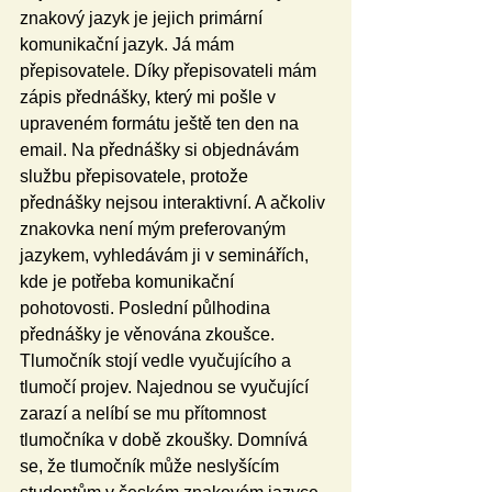
znakový jazyk je jejich primární 
komunikační jazyk. Já mám 
přepisovatele. Díky přepisovateli mám 
zápis přednášky, který mi pošle v 
upraveném formátu ještě ten den na 
email. Na přednášky si objednávám 
službu přepisovatele, protože 
přednášky nejsou interaktivní. A ačkoliv 
znakovka není mým preferovaným 
jazykem, vyhledávám ji v seminářích, 
kde je potřeba komunikační 
pohotovosti. Poslední půlhodina 
přednášky je věnována zkoušce. 
Tlumočník stojí vedle vyučujícího a 
tlumočí projev. Najednou se vyučující 
zarazí a nelíbí se mu přítomnost 
tlumočníka v době zkoušky. Domnívá 
se, že tlumočník může neslyšícím 