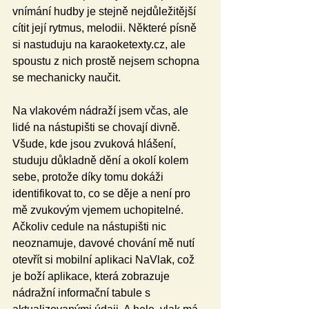
vnímání hudby je stejně nejdůležitější 
cítit její rytmus, melodii. Některé písně 
si nastuduju na karaoketexty.cz, ale 
spoustu z nich prostě nejsem schopna 
se mechanicky naučit. 
Na vlakovém nádraží jsem včas, ale 
lidé na nástupišti se chovají divně. 
Všude, kde jsou zvuková hlášení, 
studuju důkladně dění a okolí kolem 
sebe, protože díky tomu dokáži 
identifikovat to, co se děje a není pro 
mě zvukovým vjemem uchopitelné. 
Ačkoliv cedule na nástupišti nic 
neoznamuje, davové chování mě nutí 
otevřít si mobilní aplikaci NaVlak, což 
je boží aplikace, která zobrazuje 
nádražní informační tabule s 