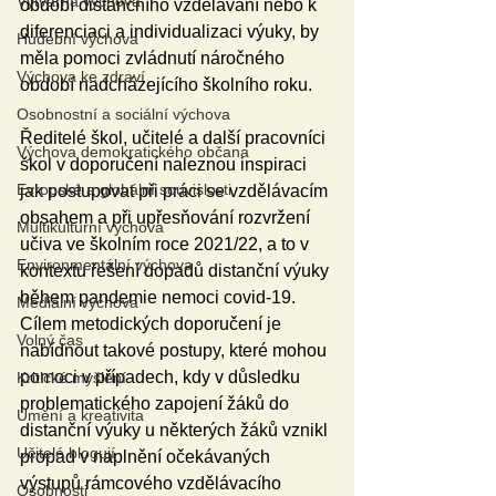
Výtvarná výchova
období distančního vzdělávání nebo k 
diferenciaci a individualizaci výuky, by 
Hudební výchova
měla pomoci zvládnutí náročného 
Výchova ke zdraví
období nadcházejícího školního roku. 
Osobnostní a sociální výchova
Ředitelé škol, učitelé a další pracovníci 
Výchova demokratického občana
škol v doporučení naleznou inspiraci 
Evropské a globální souvislosti
jak postupovat při práci se vzdělávacím 
obsahem a při upřesňování rozvržení 
Multikulturní výchova
učiva ve školním roce 2021/22, a to v 
Environmentální výchova
kontextu řešení dopadů distanční výuky 
během pandemie nemoci covid-19. 
Mediální výchova
Cílem metodických doporučení je 
Volný čas
nabídnout takové postupy, které mohou 
pomoci v případech, kdy v důsledku 
Kritické myšlení
problematického zapojení žáků do 
Umění a kreativita
distanční výuky u některých žáků vznikl 
Učitelé blogují
propad v naplnění očekávaných 
výstupů rámcového vzdělávacího 
Osobnosti