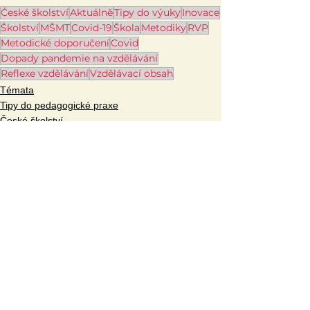
České školství
Aktuálně
Tipy do výuky
Inovace
Školství
MŠMT
Covid-19
Škola
Metodiky
RVP
Metodické doporučení
Covid
Dopady pandemie na vzdělávání
Reflexe vzdělávání
Vzdělávací obsah
Témata
Tipy do pedagogické praxe
České školství
Zobrazit vše
Související příspěvky