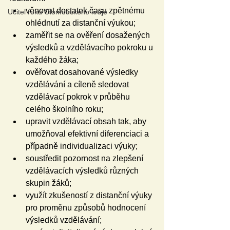
věnovat dostatek času zpětnému 
Učitel roku Olomouckého kraje
ohlédnutí za distanční výukou;
zaměřit se na ověření dosažených 
výsledků a vzdělávacího pokroku u 
každého žáka;
ověřovat dosahované výsledky 
vzdělávání a cíleně sledovat 
vzdělávací pokrok v průběhu 
celého školního roku;
upravit vzdělávací obsah tak, aby 
umožňoval efektivní diferenciaci a 
případně individualizaci výuky;
soustředit pozornost na zlepšení 
vzdělávacích výsledků různých 
skupin žáků;
využít zkušeností z distanční výuky 
pro proměnu způsobů hodnocení 
výsledků vzdělávání;