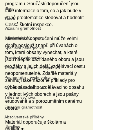
programu. Součástí doporučení jsou 
Blogy
také informace o tom, co a jak bude v 
dané problematice sledovat a hodnotit 
Videa
Česká školní inspekce.
Vizuální gramotnost
Dramatická výchova
Ministerské doporučení může velmi 
dobře posloužit např. při úvahách o 
Speciální pedagogika
tom, které obsahy vynechat, a které 
Primární pedagogika
jsou naopak bází daného oboru a jsou 
pro žáky a jejich další vzdělávací cestu 
Technická a praktická výchova
neopomenutelné. Zdařilé materiály 
Pedagogika - vychovatelství
zahrnují také názorné příklady pro 
výběr zásadního vzdělávacího obsahu 
Celoživotní vzdělávání
v jednotlivých oborech a jsou psány 
Tělesná výchova
erudovaně a s porozuměním danému 
Finanční gramotnost
oboru. 
Absolventské příběhy
Materiál doporučuje školám a 
Ukrajina
ředitelům: 