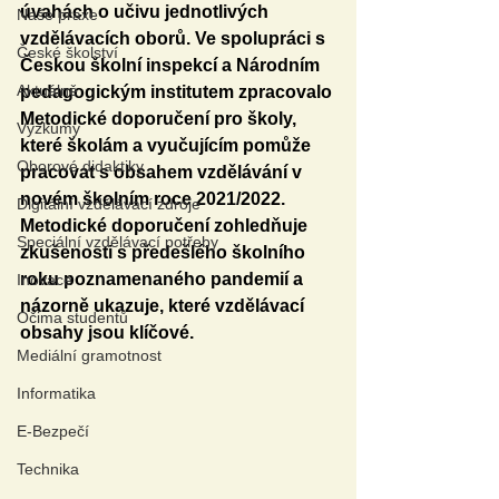
úvahách o učivu jednotlivých 
Naše praxe
vzdělávacích oborů. Ve spolupráci s 
České školství
Českou školní inspekcí a Národním 
Aktuálně
pedagogickým institutem zpracovalo 
Metodické doporučení pro školy, 
Výzkumy
které školám a vyučujícím pomůže 
Oborové didaktiky
pracovat s obsahem vzdělávání v 
novém školním roce 2021/2022. 
Digitální vzdělávací zdroje
Metodické doporučení zohledňuje 
Speciální vzdělávací potřeby
zkušenosti s předešlého školního 
roku poznamenaného pandemií a 
Inovace
názorně ukazuje, které vzdělávací 
Očima studentů
obsahy jsou klíčové. 
Mediální gramotnost
Informatika
E-Bezpečí
Technika