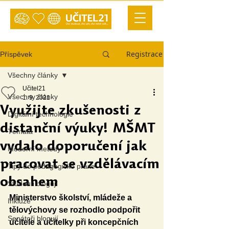
Registrace
Příspěvek
Všechny články
Učitel21
Všechny články
1. 9. 2021
Využijte zkušenosti z
Digitální technologie
distanční výuky! MŠMT
Témata
vydalo doporučení jak
Moderní metody
pracovat se vzdělávacím
Tipy do pedagogické praxe
obsahem
Studenti blogují
Ministerstvo školství, mládeže a 
Inkluze
tělovýchovy se rozhodlo podpořit 
Senátoři blogují
učitele a učitelky při koncepčních 