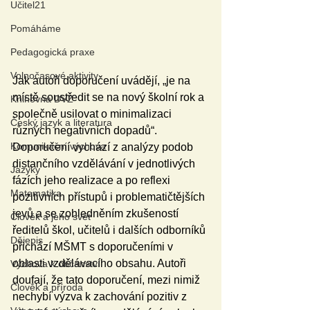
Učitel21
Pomáháme
Pedagogická praxe
Volnočasové aktivity
Jak autoři doporučení uvádějí, „je na 
místě soustředit se na nový školní rok a 
Knihovna DVZ
společně usilovat o minimalizaci 
Český jazyk a literatura
různých negativních dopadů“. 
Komunikační výchova
Doporučení vychází z analýzy podob 
distančního vzdělávání v jednotlivých 
Jazyky
fázích jeho realizace a po reflexi 
Matematika
pozitivních přístupů i problematičtějších 
jevů a se zohledněním zkušeností 
Člověk a jeho svět
ředitelů škol, učitelů i dalších odborníků 
Dějepis
přichází MŠMT s doporučeními v 
oblasti vzdělávacího obsahu. Autoři 
Výchova k občanství
doufají, že tato doporučení, mezi nimiž 
Člověk a příroda
nechybí výzva k zachování pozitiv z 