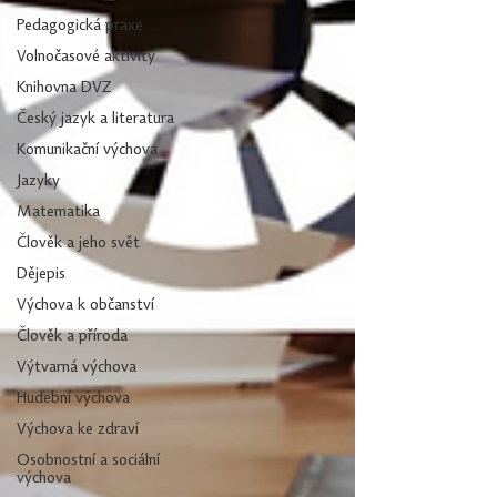
Pedagogická praxe
Volnočasové aktivity
Knihovna DVZ
Český jazyk a literatura
Komunikační výchova
Jazyky
Matematika
Člověk a jeho svět
Dějepis
Výchova k občanství
Člověk a příroda
Výtvarná výchova
Hudební výchova
Výchova ke zdraví
Osobnostní a sociální
výchova