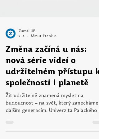
Žurnál UP
2. 1.
Minut čtení: 2
Změna začíná u nás:
nová série videí o
udržitelném přístupu ke
společnosti i planetě
Žít udržitelně znamená myslet na
budoucnost – na svět, který zanecháme