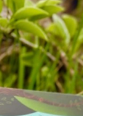
zamyšlení nad tím, jak literatura otevírá
cestu k porozumění složitým tématům,
podporuje spolupráci a pomáhá dětem i
učitelům hledat souvislosti mezi světem
kolem nás a vlastní zkušeností. Lekce Leila
a modrá liška zve učitele i žáky do světa
příběhu o putování polární lišky Miso a o
lidech, kteří ji sledují v proměňující se
arktické krajině. Nejde přitom jen o dobro