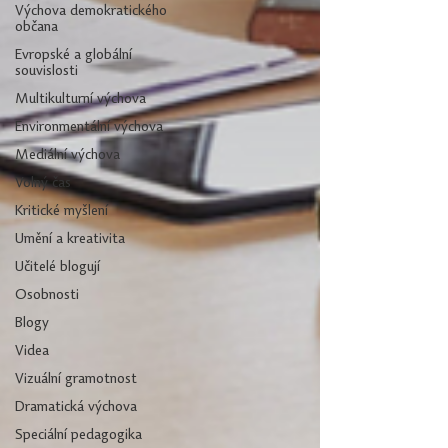
Výchova demokratického
občana
Evropské a globální
souvislosti
Multikulturní výchova
Environmentální výchova
Mediální výchova
Volný čas
Kritické myšlení
Umění a kreativita
Učitelé blogují
Osobnosti
Blogy
Videa
Vizuální gramotnost
Dramatická výchova
Speciální pedagogika