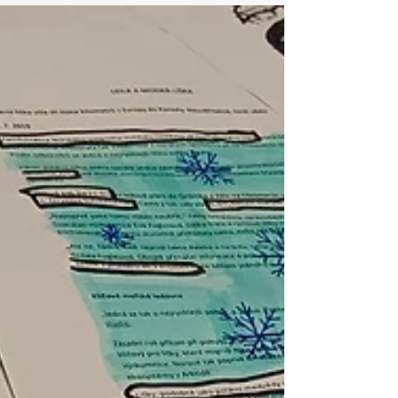
dalším generacím. Univerzita Palackého se
k tomuto principu hlásí dlouhodobě a
nově ho přibližuje studentům i
zaměstnancům prostřednictvím série pěti
krátkých animovaných videí . Každé z nich
ukazuje, že i malé kroky mohou mít velký
dopad – a že univerzita je místem, kde
změna začíná. Nové videoklipy, které
připravila Udržitelná univerzita , se v 90
vteřinách zaměřují na pět oblastí
zásadních pro udrži