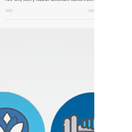
Ve svém dalším textu představuje Lenka
Pánková jeden z projektů organizace
ARPOK, který nabízí učitelům konkrétní
oporu při začleňování globálních témat
do výuky. Článek ukazuje, jak lze složitá
témata uchopit systematicky,
srozumitelně a s důrazem na aktivní
zapojení žáků. Projekt It’s Global
Education Time (GET) nabízí vyučujícím v
České republice unikátní metodické
materiály, které podporují zařazení
globálních témat do výuky a vycházejí z
konceptu tzv. Big Ideas, který po