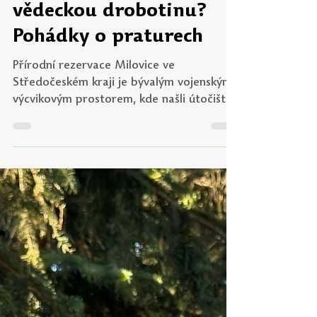
Žurnál UP
19. 12. 2025
Minut čtení: 3
Vánoční dárek pro
vědeckou drobotinu?
Pohádky o praturech
Přírodní rezervace Milovice ve
Středočeském kraji je bývalým vojenským
výcvikovým prostorem, kde našli útočiště
divocí koně, zubři a pratuři. Poslední
jmenovaný druh velkých kopytníků
inspiroval Petra Cieslara, popularizátora