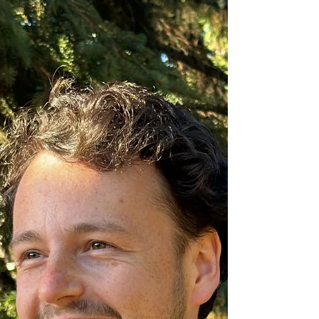
vědy ve Fyzikálním ústavu AV ČR a
absolventa Univerzity Palackého, k napsání
knihy pro děti. Vzniklo tak dílo s názvem
Pratuří pohádky – Výprava za poznáním
do české krajiny . „Nápad napsat knihu o
praturech souvisí s naším přestěhováním
do Milovic. D