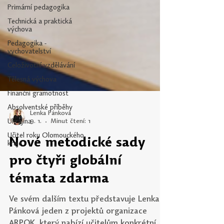
Primární pedagogika
Technická a praktická
výchova
Pedagogika -
vychovatelství
Celoživotní vzdělávání
Tělesná výchova
Finanční gramotnost
Absolventské příběhy
Ukrajina
Učitel roku Olomouckého
Lenka Pánková
kraje
9. 1.
Minut čtení: 1
Nové metodické sady
pro čtyři globální
témata zdarma