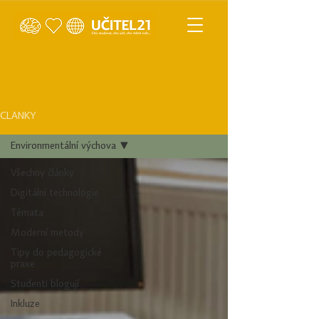
ČLÁNKY
Environmentální výchova
Všechny články
Digitální technologie
Témata
Moderní metody
Tipy do pedagogické
praxe
Studenti blogují
Inkluze