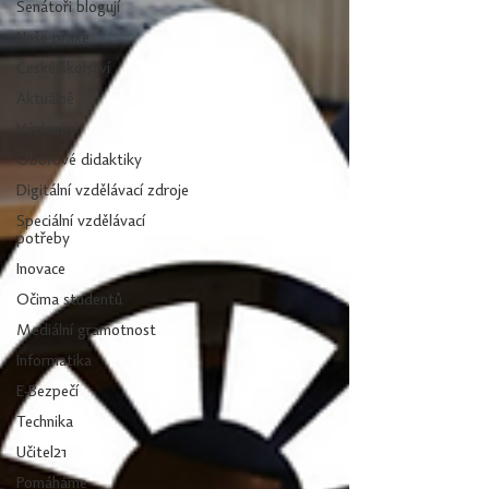
Senátoři blogují
Naše praxe
České školství
Aktuálně
Výzkumy
Oborové didaktiky
Digitální vzdělávací zdroje
Speciální vzdělávací
potřeby
Inovace
Očima studentů
Mediální gramotnost
Informatika
E-Bezpečí
Technika
Učitel21
Pomáháme