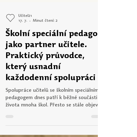
Učitel21
17. 7.
Minut čtení: 2
Školní speciální pedagog
jako partner učitele.
Praktický průvodce,
který usnadní
každodenní spolupráci
Spolupráce učitelů se školním speciálním
pedagogem dnes patří k běžné součásti
života mnoha škol. Přesto se stále objevují
otázky, kdy je vhodné speciálního
pedagoga oslovit, s čím může pomoci a