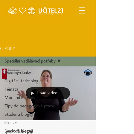
ČLÁNKY
Speciální vzdělávací potřeby
Všechny články
Digitální technologie
Témata
Load video
Moderní metody
Tipy do pedagogické praxe
Studenti blogují
Inkluze
Senátoři blogují
Učitel21