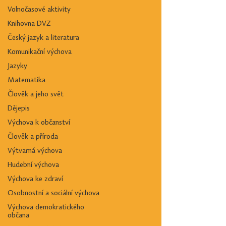
historickému posunu v oblasti informačn
Volnočasové aktivity
Knihovna DVZ
Český jazyk a literatura
Komunikační výchova
Jazyky
Matematika
Člověk a jeho svět
Dějepis
Výchova k občanství
Člověk a příroda
Výtvarná výchova
Hudební výchova
Výchova ke zdraví
Osobnostní a sociální výchova
Výchova demokratického
občana