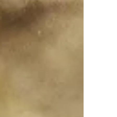
jak nastavit spolupráci tak, aby byla
přínosná nejen pro žáka, ale i pro
samotného učitele. Právě těmto tématům
se věnuje metodický materiál Školní
speciální pedagog jako partner učitele.
Autorkou průvodce, který vznikl jako
praktická opora pro pedagogické
pracovníky, je absolventka