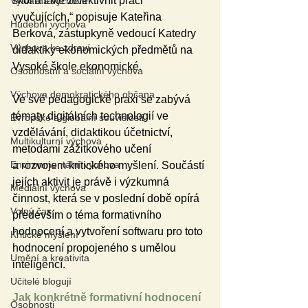
škol a také zefektivnit práci 
Výtvarná výchova
vyučujících,“ popisuje Kateřina 
Hudební výchova
Berková, zástupkyně vedoucí Katedry 
Výchova ke zdraví
didaktiky ekonomických předmětů na 
Vysoké škole ekonomické. 
Osobnostní a sociální výchova
Výchova demokratického občana
Ve své pedagogické praxi se zabývá 
tématy digitálních technologií ve 
Evropské a globální souvislosti
vzdělávání, didaktikou účetnictví, 
Multikulturní výchova
metodami zážitkového učení 
Environmentální výchova
a rozvojem kritického myšlení. Součástí 
jejích aktivit je právě i výzkumná 
Mediální výchova
činnost, která se v poslední době opírá 
Volný čas
především o téma formativního 
hodnocení a vytvoření softwaru pro toto 
Kritické myšlení
hodnocení propojeného s umělou 
Umění a kreativita
inteligencí.
Učitelé blogují
Jak konkrétně formativní hodnocení 
Osobnosti