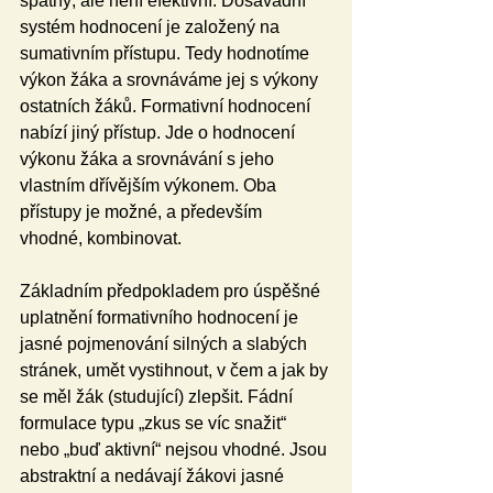
špatný, ale není efektivní. Dosavadní 
systém hodnocení je založený na 
sumativním přístupu. Tedy hodnotíme 
výkon žáka a srovnáváme jej s výkony 
ostatních žáků. Formativní hodnocení 
nabízí jiný přístup. Jde o hodnocení 
výkonu žáka a srovnávání s jeho 
vlastním dřívějším výkonem. Oba 
přístupy je možné, a především 
vhodné, kombinovat.
Základním předpokladem pro úspěšné 
uplatnění formativního hodnocení je 
jasné pojmenování silných a slabých 
stránek, umět vystihnout, v čem a jak by 
se měl žák (studující) zlepšit. Fádní 
formulace typu „zkus se víc snažit“ 
nebo „buď aktivní“ nejsou vhodné. Jsou 
abstraktní a nedávají žákovi jasné 