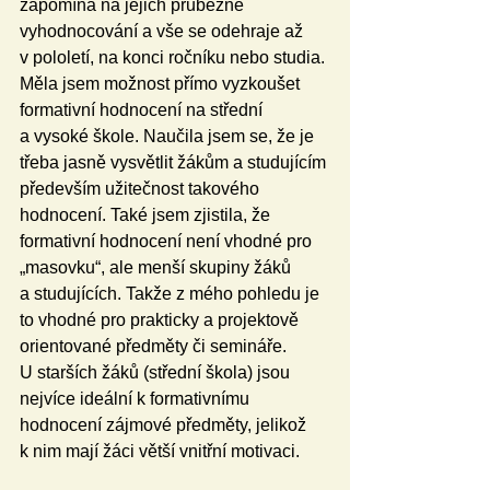
zapomíná na jejich průběžné 
vyhodnocování a vše se odehraje až 
v pololetí, na konci ročníku nebo studia. 
Měla jsem možnost přímo vyzkoušet 
formativní hodnocení na střední 
a vysoké škole. Naučila jsem se, že je 
třeba jasně vysvětlit žákům a studujícím 
především užitečnost takového 
hodnocení. Také jsem zjistila, že 
formativní hodnocení není vhodné pro 
„masovku“, ale menší skupiny žáků 
a studujících. Takže z mého pohledu je 
to vhodné pro prakticky a projektově 
orientované předměty či semináře. 
U starších žáků (střední škola) jsou 
nejvíce ideální k formativnímu 
hodnocení zájmové předměty, jelikož 
k nim mají žáci větší vnitřní motivaci.