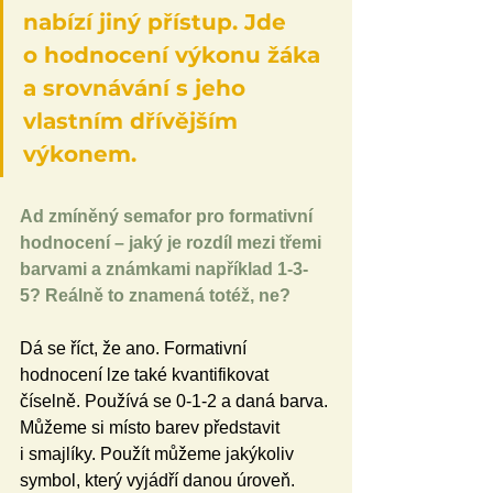
nabízí jiný přístup. Jde 
o hodnocení výkonu žáka 
a srovnávání s jeho 
vlastním dřívějším 
výkonem.
Ad zmíněný semafor pro formativní 
hodnocení – jaký je rozdíl mezi třemi 
barvami a známkami například 1-3-
5? Reálně to znamená totéž, ne?
Dá se říct, že ano. Formativní 
hodnocení lze také kvantifikovat 
číselně. Používá se 0-1-2 a daná barva. 
Můžeme si místo barev představit 
i smajlíky. Použít můžeme jakýkoliv 
symbol, který vyjádří danou úroveň. 