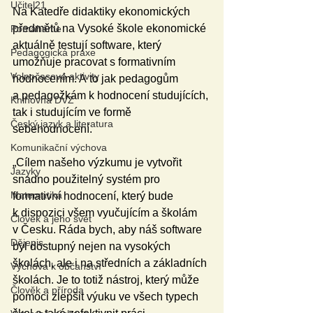
Učitel21
Na Katedře didaktiky ekonomických 
předmětů na Vysoké škole ekonomické 
Pomáháme
aktuálně testují software, který 
Pedagogická praxe
umožňuje pracovat s formativním 
Volnočasové aktivity
hodnocením. A to jak pedagogům 
a pedagožkám k hodnocení studujících, 
Knihovna DVZ
tak i studujícím ve formě 
Český jazyk a literatura
sebehodnocení. 
Komunikační výchova
„Cílem našeho výzkumu je vytvořit 
Jazyky
snadno použitelný systém pro 
Matematika
formativní hodnocení, který bude 
k dispozici všem vyučujícím a školám 
Člověk a jeho svět
v Česku. Ráda bych, aby náš software 
Dějepis
byl dostupný nejen na vysokých 
školách, ale i na středních a základních 
Výchova k občanství
školách. Je to totiž nástroj, který může 
Člověk a příroda
pomoci zlepšit výuku ve všech typech 