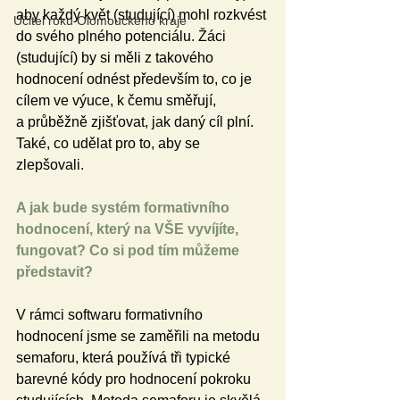
aby každý květ (studující) mohl rozkvést 
Učitel roku Olomouckého kraje
do svého plného potenciálu. Žáci 
(studující) by si měli z takového 
hodnocení odnést především to, co je 
cílem ve výuce, k čemu směřují, 
a průběžně zjišťovat, jak daný cíl plní. 
Také, co udělat pro to, aby se 
zlepšovali.
A jak bude systém formativního 
hodnocení, který na VŠE vyvíjíte, 
fungovat? Co si pod tím můžeme 
představit?
V rámci softwaru formativního 
hodnocení jsme se zaměřili na metodu 
semaforu, která používá tři typické 
barevné kódy pro hodnocení pokroku 