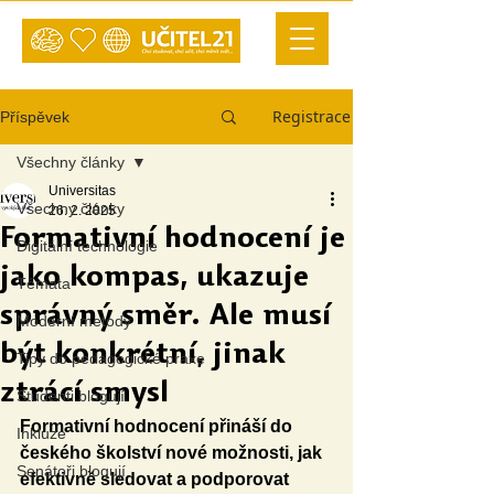
Registrace
Příspěvek
Všechny články
Universitas
Všechny články
26. 2. 2025
Formativní hodnocení je
Digitální technologie
jako kompas, ukazuje
Témata
správný směr. Ale musí
Moderní metody
být konkrétní, jinak
Tipy do pedagogické praxe
ztrácí smysl
Studenti blogují
Formativní hodnocení přináší do 
Inkluze
českého školství nové možnosti, jak 
Senátoři blogují
efektivně sledovat a podporovat 