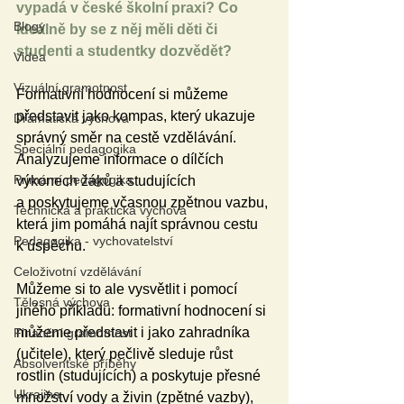
vypadá v české školní praxi? Co 
Blogy
ideálně by se z něj měli děti či 
studenti a studentky dozvědět?
Videa
Vizuální gramotnost
Formativní hodnocení si můžeme 
představit jako kompas, který ukazuje 
Dramatická výchova
správný směr na cestě vzdělávání. 
Speciální pedagogika
Analyzujeme informace o dílčích 
Primární pedagogika
výkonech žáků a studujících 
a poskytujeme včasnou zpětnou vazbu, 
Technická a praktická výchova
která jim pomáhá najít správnou cestu 
Pedagogika - vychovatelství
k úspěchu.
Celoživotní vzdělávání
Můžeme si to ale vysvětlit i pomocí 
Tělesná výchova
jiného příkladu: formativní hodnocení si 
můžeme představit i jako zahradníka 
Finanční gramotnost
(učitele), který pečlivě sleduje růst 
Absolventské příběhy
rostlin (studujících) a poskytuje přesné 
Ukrajina
množství vody a živin (zpětné vazby), 