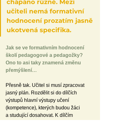
chápáno různě. Mezi 
učiteli nemá formativní 
hodnocení prozatím jasně 
ukotvená specifika.
Jak se ve formativním hodnocení 
školí pedagogové a pedagožky? 
Ono to asi taky znamená změnu 
přemýšlení…
Přesně tak. Učitel si musí zpracovat 
jasný plán. Rozdělit si do dílčích 
výstupů hlavní výstupy učení 
(kompetence), kterých budou žáci 
a studující dosahovat. K dílčím 
výstupům přidat časové hledisko, tedy 
dokdy je dílčí cíl třeba splnit. To je 
náročnější činnost, která může 