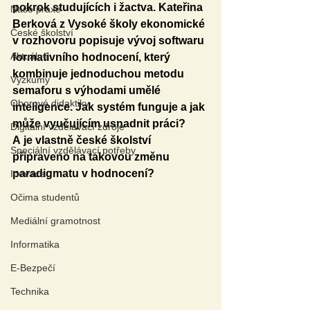
pokrok studujících i žactva. Kateřina 
Naše praxe
Berková z Vysoké školy ekonomické 
České školství
v rozhovoru popisuje vývoj softwaru 
Aktuálně
formativního hodnocení, který 
kombinuje jednoduchou metodu 
Výzkumy
semaforu s výhodami umělé 
Oborové didaktiky
inteligence. Jak systém funguje a jak 
může vyučujícím usnadnit práci? 
Digitální vzdělávací zdroje
A je vlastně české školství 
Speciální vzdělávací potřeby
připraveno na takovou změnu 
paradigmatu v hodnocení?
Inovace
Očima studentů
Mediální gramotnost
Informatika
E-Bezpečí
Technika