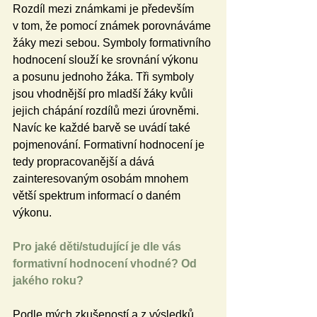
Rozdíl mezi známkami je především 
v tom, že pomocí známek porovnáváme 
žáky mezi sebou. Symboly formativního 
hodnocení slouží ke srovnání výkonu 
a posunu jednoho žáka. Tři symboly 
jsou vhodnější pro mladší žáky kvůli 
jejich chápání rozdílů mezi úrovněmi. 
Navíc ke každé barvě se uvádí také 
pojmenování. Formativní hodnocení je 
tedy propracovanější a dává 
zainteresovaným osobám mnohem 
větší spektrum informací o daném 
výkonu. 
Pro jaké děti/studující je dle vás 
formativní hodnocení vhodné? Od 
jakého roku?
Podle mých zkušeností a z výsledků 