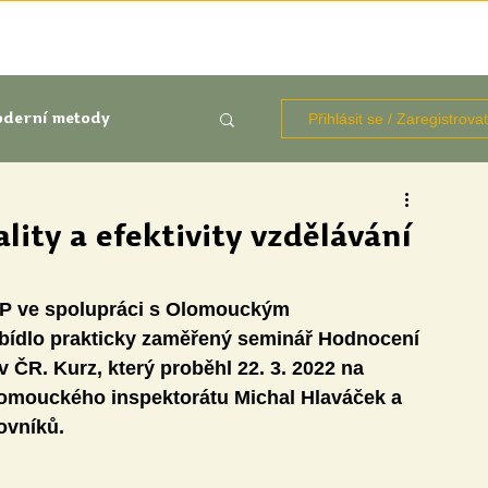
TÉMATA
KNIHOVNA ZDROJŮ
BLOGY
OČIMA STUD
Přihlásit se / Zaregistrova
derní metody
kluze
lity a efektivity vzdělávání
Aktuálně
Výzkumy
UP ve spolupráci s Olomouckým 
bídlo prakticky zaměřený seminář Hodnocení 
 v ČR. Kurz, který proběhl 22. 3. 2022 na 
olomouckého inspektorátu Michal Hlaváček a 
ovníků.
udentů