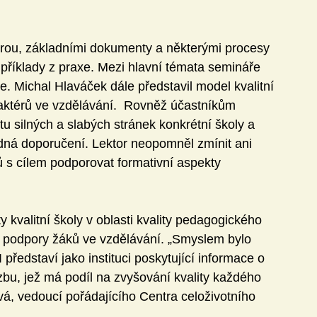
urou, základními dokumenty a některými procesy 
 příklady z praxe. Mezi hlavní témata semináře 
ize. Michal Hlaváček dále představil model kvalitní 
aktérů ve vzdělávání.  Rovněž účastníkům 
u silných a slabých stránek konkrétní školy a 
adná doporučení. Lektor neopomněl zmínit ani 
ů s cílem podporovat formativní aspekty 
 kvalitní školy v oblasti kvality pedagogického 
a podpory žáků ve vzdělávání. „Smyslem bylo 
ředstaví jako instituci poskytující informace o 
zbu, jež má podíl na zvyšování kvality každého 
ová, vedoucí pořádajícího Centra celoživotního 