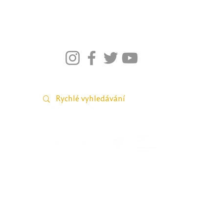
026–2021; Pedagogická fakulta Univerzity Palackého v Olomou
webmaster Petra Šobáňová