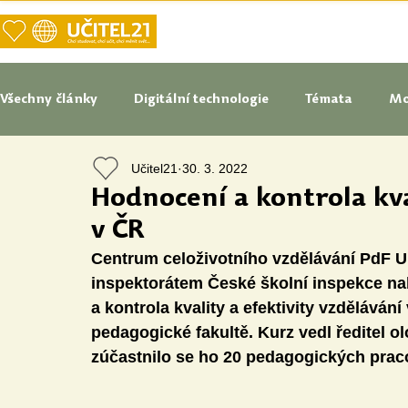
DOMŮ
NAŠE VIZE UČITELSTVÍ
Všechny články
Digitální technologie
Témata
Mo
Učitel21
30. 3. 2022
Tipy do pedagogické praxe
Studenti blogují
In
Hodnocení a kontrola kva
v ČR
Senátoři blogují
Naše praxe
České školství
Centrum celoživotního vzdělávání PdF 
inspektorátem České školní inspekce na
a kontrola kvality a efektivity vzdělávání
Oborové didaktiky
Digitální vzdělávací zdroje
pedagogické fakultě. Kurz vedl ředitel 
zúčastnilo se ho 20 pedagogických prac
Speciální vzdělávací potřeby
Inovace
Očima st