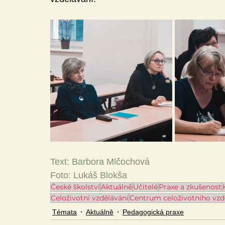
Text: Barbora Mlčochová
Foto: Lukáš Blokša
České školství
Aktuálně
Učitelé
Praxe a zkušenost
Celoživotní vzdělávání
Centrum celoživotního vzd
Témata
Aktuálně
Pedagogická praxe