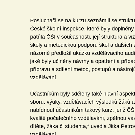
Posluchači se na kurzu seznámili se strukt
České školní inspekce, které byly doplněny
patřila ČŠI v současnosti, její struktura a v
školy a metodickou podporu škol a dalších 
názorně předložil ukázku vzdělávacího audit
jaké byly učiněny návrhy a opatření a příp
přípravu a sdílení metod, postupů a nástroj
vzdělávání. 
Účastníkům byly sděleny také hlavní aspekty
sboru, výuky, vzdělávacích výsledků žáků 
nabídnout účastníkům takový kurz, jenž ČŠI p
kvalitě počátečního vzdělávání, zpětnou va
dítěte, žáka či studenta,“ uvedla Jitka Petr
vzdělávání. 