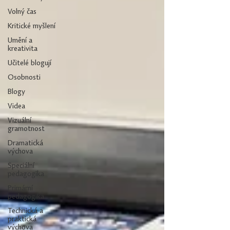
Volný čas
Kritické myšlení
Umění a
kreativita
Učitelé blogují
Osobnosti
Blogy
Videa
Vizuální
gramotnost
Dramatická
výchova
Speciální
pedagogika
Primární
pedagogika
Technická a
praktická
výchova