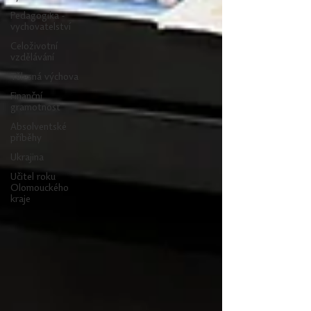
Pedagogika -
vychovatelství
Celoživotní
vzdělávání
Tělesná výchova
Finanční
gramotnost
Absolventské
příběhy
Ukrajina
Učitel roku
Olomouckého
kraje