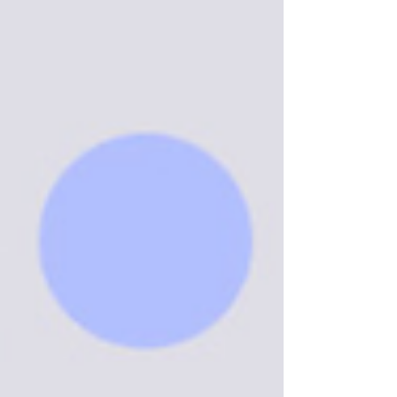
připravila aktualizovaná Doporučení k
využívání nástrojů umělé inteligence na UP.
Studentům, vyučujícím i dalším
zaměstnancům nabízejí praktickou oporu
v tom, kdy a jak AI používat, jaká data do
nástrojů nevkládat, kdy je potřeba práci s
AI přiznat a proč za výsledný výstup vždy
odpovídá člověk. Doporučení jsou součástí
komplexního portálu ai.upol.cz, kde jsou d