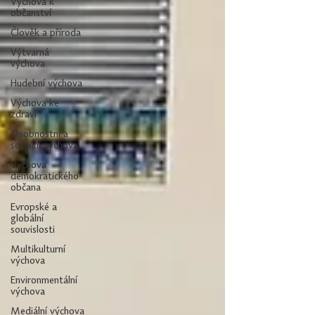
Výchova k
občanství
Člověk a příroda
Výtvarná
výchova
Hudební výchova
Výchova ke
zdraví
Osobnostní a
sociální výchova
Výchova
demokratického
občana
Evropské a
globální
souvislosti
Multikulturní
výchova
Environmentální
výchova
Mediální výchova