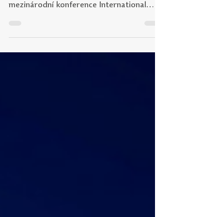
Pedagogická fakulta se v červnu 2027
stane hostitelem jubilejního 20. ročníku
mezinárodní konference International
Conference on Education and Innovation
(CIEI 2027), která patří mezi významná
mezinárodní setkání zaměřená na
vzdělávání a pedagogické inovace.
Nadcházející ročník nese název
„Connecting Minds for the Future of
Education“ a proběhne ve dnech 21.–23.
června 2027 v budově na Žižkově náměstí
5. Organizátorem je vědecká skupina AREA
při Univerzitě v Granadě, se kte