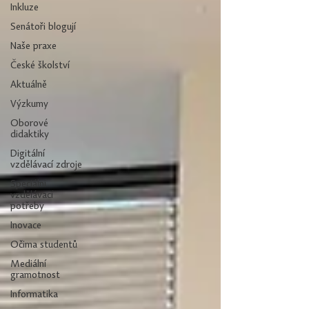
Inkluze
Senátoři blogují
Naše praxe
České školství
Aktuálně
Výzkumy
Oborové
didaktiky
Digitální
vzdělávací zdroje
Speciální
vzdělávací
potřeby
Inovace
Očima studentů
Mediální
gramotnost
Informatika