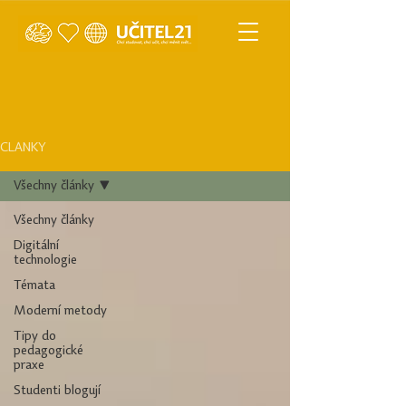
ČLÁNKY
Všechny články
Všechny články
Digitální
technologie
Témata
Moderní metody
Tipy do
pedagogické
praxe
Studenti blogují