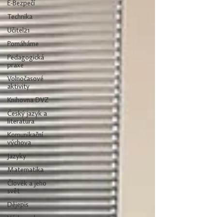
E-Bezpečí
Technika
Učitel21
Pomáháme
Pedagogická
praxe
Volnočasové
aktivity
Knihovna DVZ
Český jazyk a
literatura
Komunikační
výchova
Jazyky
Matematika
Člověk a jeho
svět
Dějepis