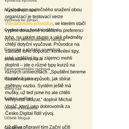
Výtvarná výchova
Výsledkem společného snažení obou 
Hudební výchova
organizací je testovací verze 
Výchova ke zdraví
interaktivního průvodce
, ve kterém stačí 
Osobnostní a sociální výchova
vyplnit dosažené vzdělání a preferenci 
toho, na jakém stupni a jaké předměty 
Výchova demokratického občana
chtějí dotyční vyučovat. Průvodce na 
Evropské a globální souvislosti
základě toho doporučí konkrétní tipy, 
jaké vzdělání by si zájemci mohli 
Multikulturní výchova
doplnit – jde o různé typy kurzů na 
Environmentální výchova
různých univerzitách. „Spuštění bereme 
Mediální výchova
částečně jako způsob, jak sbírat 
zpětnou vazbu. Systém ještě má 
Volný čas
mušky, už teď jsme ho ale chtěli 
Kritické myšlení
veřejnosti ukázat,“ doplnil Michal 
Voráč, který jako dobrovolník za 
Umění a kreativita
Česko.Digital řídil vývoj. 
Učitelé blogují
Už dříve připravil tým Začni učit! 
Osobnosti