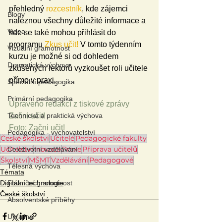
přehledný 
rozcestník
, kde zájemci 
Blogy
naleznou všechny důležité informace a 
Videa
kde se také mohou přihlásit do 
programu 
Zkus učit!
 V tomto týdenním 
Vizuální gramotnost
kurzu je možné si od dohledem 
Dramatická výchova
zkušených lektorů vyzkoušet roli učitele 
přímo v praxi.
Speciální pedagogika
Primární pedagogika
Upraveno redakcí z tiskové zprávy 
Technická a praktická výchova
Začni učit!
Foto: Začni učit!
Pedagogika - vychovatelství
České školství
Učitelé
Pedagogické fakulty
Učitelství
Inovace
Praxe
Příprava učitelů
Celoživotní vzdělávání
Školství
MŠMT
Vzdělávání
Pedagogové
Tělesná výchova
Témata
Finanční gramotnost
Digitální technologie
České školství
Absolventské příběhy
Ukrajina