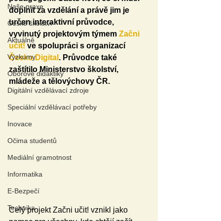
Naše praxe
doplnit za vzdělání a právě jim je 
určen interaktivní průvodce, 
České školství
vyvinutý projektovým týmem 
Začni 
Aktuálně
učit!
 ve spolupráci s organizací 
Výzkumy
Česko.Digital
. Průvodce také 
zaštítilo Ministerstvo školství, 
Oborové didaktiky
mládeže a tělovýchovy ČR.
Digitální vzdělávací zdroje
Speciální vzdělávací potřeby
Inovace
Očima studentů
Mediální gramotnost
Informatika
E-Bezpečí
Technika
Celý projekt Začni učit! vznikl jako 