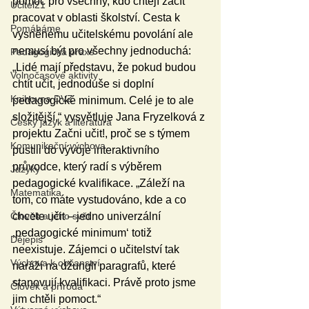
pomoc pro všechny, kdo chtějí začít 
Učitel21
pracovat v oblasti školství. Cesta k 
Pomáháme
vysněnému učitelskému povolání ale 
nemusí být pro všechny jednoduchá: 
Pedagogická praxe
„Lidé mají představu, že pokud budou 
Volnočasové aktivity
chtít učit, jednoduše si doplní 
Knihovna DVZ
pedagogické minimum. Celé je to ale 
složitější,“ vysvětluje Jana Fryzelková z 
Český jazyk a literatura
projektu Začni učit!, proč se s týmem 
Komunikační výchova
pustili do vývoje interaktivního 
průvodce, který radí s výběrem 
Jazyky
pedagogické kvalifikace. „Záleží na 
Matematika
tom, co máte vystudováno, kde a co 
Člověk a jeho svět
chcete učit – jedno univerzální 
‚pedagogické minimum‘ totiž 
Dějepis
neexistuje. Zájemci o učitelství tak 
Výchova k občanství
naráží na džungli paragrafů, které 
stanovují kvalifikaci. Právě proto jsme 
Člověk a příroda
jim chtěli pomoct.“