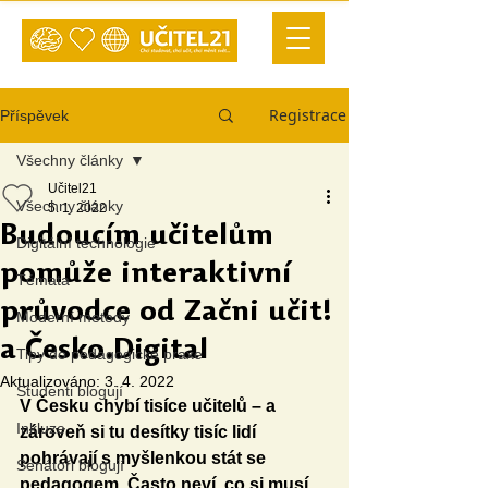
Registrace
Příspěvek
Všechny články
Učitel21
Všechny články
5. 1. 2022
Budoucím učitelům
Digitální technologie
pomůže interaktivní
Témata
průvodce od Začni učit!
Moderní metody
a Česko.Digital
Tipy do pedagogické praxe
Aktualizováno:
3. 4. 2022
Studenti blogují
V Česku chybí tisíce učitelů – a 
Inkluze
zároveň si tu desítky tisíc lidí 
pohrávají s myšlenkou stát se 
Senátoři blogují
pedagogem. Často neví, co si musí 