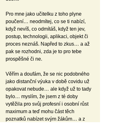
Pro mne jako učitelku z toho plyne 
poučení… neodmítej, co se ti nabízí, 
když nevíš, co odmítáš, když ten jev, 
postup, technologii, aplikaci, objekt či 
proces neznáš. Napřed to zkus… a až 
pak se rozhodni, zda je to pro tebe 
prospěšné či ne.
Věřím a doufám, že se nic podobného 
jako distanční výuka v době covidu už 
opakovat nebude… ale když už to tady 
bylo… myslím, že jsem z té doby 
vytěžila pro svůj profesní i osobní růst 
maximum a teď mohu část těch 
poznatků nabízet svým žákům… a z 
toho mám opravdu radost.