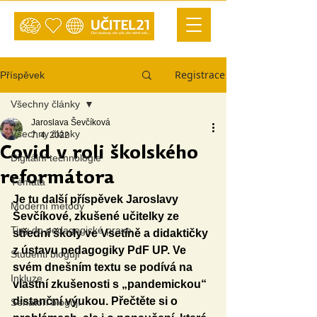
Registrace
Příspěvek
Všechny články
Jaroslava Ševčíková
Všechny články
7. 4. 2022
Covid v roli školského
Digitální technologie
reformátora
Témata
Je tu další příspěvek Jaroslavy 
Moderní metody
Ševčíkové, zkušené učitelky ze 
Tipy do pedagogické praxe
střední školy ve Vsetíně a didaktičky 
z ústavu pedagogiky PdF UP. Ve 
Studenti blogují
svém dnešním textu se podívá na 
Inkluze
vlastní zkušenosti s „pandemickou“ 
distanční výukou. Přečtěte si o 
Senátoři blogují