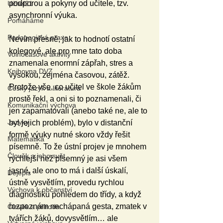
podporou a pokyny od učitele, tzv. 
Učitel21
asynchronní výuka.
Pomáháme
Pedagogická praxe
Nevím přesně, jak to hodnotí ostatní 
kolegové, ale pro mne tato doba 
Volnočasové aktivity
znamenala enormní zápřah, stres a 
Knihovna DVZ
vysokou, zejména časovou, zátěž. 
Protože vše, co učitel ve škole žákům 
Český jazyk a literatura
prostě řekl, a oni si to poznamenali, či 
Komunikační výchova
jen zapamatovali (anebo také ne, ale to 
Jazyky
byl jejich problém), bylo v distanční 
formě výuky nutné skoro vždy řešit 
Matematika
písemně. To že ústní projev je mnohem 
Člověk a jeho svět
rychlejší než písemný je asi všem 
jasné, ale ono to má i další úskalí, 
Dějepis
ústně vysvětlím, provedu rychlou 
Výchova k občanství
diagnostiku pohledem do třídy, a když 
rozpoznám nechápaná gesta, zmatek v 
Člověk a příroda
tvářích žáků, dovysvětlím… ale 