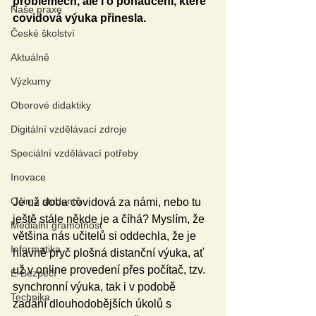
problémech, ale i o ponaučení, které 
Naše praxe
covidová výuka přinesla.
České školství
Aktuálně
Výzkumy
Oborové didaktiky
Digitální vzdělávací zdroje
Speciální vzdělávací potřeby
Inovace
Očima studentů
Je už doba covidová za námi, nebo tu 
ještě stále někde je a číhá? Myslím, že 
Mediální gramotnost
většina nás učitelů si oddechla, že je 
Informatika
hlavně pryč plošná distanční výuka, ať 
už v online provedení přes počítač, tzv. 
E-Bezpečí
synchronní výuka, tak i v podobě 
Technika
zadání dlouhodobějších úkolů s 