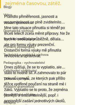
zejména časovou, zátěž.
Blogy
Videa
Pravidlo přiměřenosti, jasnosti a 
srozumitelnosti se plně zviditelnilo…  
Vizuální gramotnost
Mne tato situace přinutila si téměř po 
Dramatická výchova
třiceti letech zcela měnit přípravy. Ne že 
Speciální pedagogika
bych to nedělala průběžně, dělala… 
ale pro formu výuky prezenční. 
Primární pedagogika
Distanční forma výuky mě přinutila 
Technická a praktická výchova
revidovat a upravovat. 
Pedagogika - vychovatelství
Dnes zjišťuji, že se to vyplatilo, ale… 
Celoživotní vzdělávání
stálo to hodně sil. A zahrnovalo to pár 
pokusů i omylů, ze kterých pak přišlo 
Tělesná výchova
těžce 
vydřené
 poučení na straně mé i 
Finanční gramotnost
žáků. Vyplatilo se to proto, že zejména 
Absolventské příběhy
jasnější a srozumitelnější, popř. i 
popisnější zadání jednotlivých úkolů, 
Ukrajina