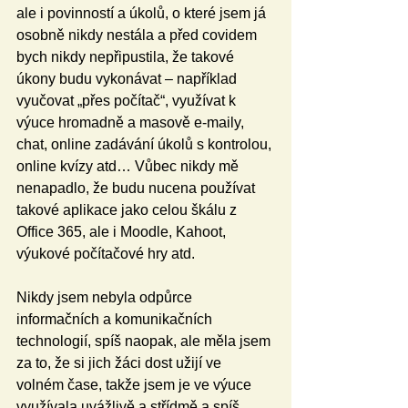
ale i povinností a úkolů, o které jsem já 
osobně nikdy nestála a před covidem 
bych nikdy nepřipustila, že takové 
úkony budu vykonávat – například 
vyučovat „přes počítač“, využívat k 
výuce hromadně a masově e-maily, 
chat, online zadávání úkolů s kontrolou, 
online kvízy atd… Vůbec nikdy mě 
nenapadlo, že budu nucena používat 
takové aplikace jako celou škálu z 
Office 365, ale i Moodle, Kahoot, 
výukové počítačové hry atd. 
Nikdy jsem nebyla odpůrce 
informačních a komunikačních 
technologií, spíš naopak, ale měla jsem 
za to, že si jich žáci dost užijí ve 
volném čase, takže jsem je ve výuce 
využívala uvážlivě a střídmě a spíš 