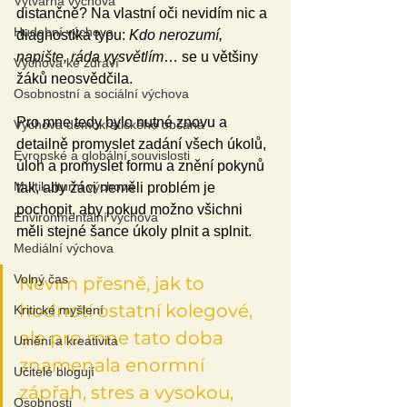
Výtvarná výchova
distančně? Na vlastní oči nevidím nic a 
Hudební výchova
diagnostika typu: 
Kdo nerozumí, 
napište, ráda vysvětlím
… se u většiny 
Výchova ke zdraví
žáků neosvědčila. 
Osobnostní a sociální výchova
Pro mne tedy bylo nutné znovu a 
Výchova demokratického občana
detailně promyslet zadání všech úkolů, 
Evropské a globální souvislosti
úloh a promyslet formu a znění pokynů 
Multikulturní výchova
tak, aby žáci neměli problém je 
pochopit, aby pokud možno všichni 
Environmentální výchova
měli stejné šance úkoly plnit a splnit. 
Mediální výchova
Volný čas
Nevím přesně, jak to 
hodnotí ostatní kolegové, 
Kritické myšlení
ale pro mne tato doba 
Umění a kreativita
znamenala enormní 
Učitelé blogují
zápřah, stres a vysokou, 
Osobnosti