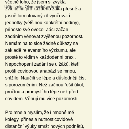
včetně toho, že jsem si zvykla 
Učitel roku Olomouckého kraje
zviditelnit pro každého žáka přesně a 
jasně formulovaný cíl vyučovací 
jednotky (většinou konkrétní hodiny), 
přineslo své ovoce. Žáci začali 
zadáním věnovat zvýšenou pozornost. 
Nemám na to sice žádné důkazy na 
základě relevantního výzkumu, ale 
prostě to vidím v každodenní praxi. 
Nepochopení zadání se u žáků, kteří 
prošli covidovou anabází se mnou, 
snížilo. Naučili se lépe a důsledněji číst 
s porozuměním. Než začnou řešit úkol, 
pročtou a promyslí ho lépe než před 
covidem. Věnují mu více pozornosti. 
Pro mne a myslím, že i mnohé mé 
kolegy, přinesla nutnost covidové 
distanční výuky smršť nových podnětů, 