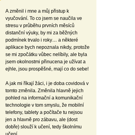
A změnil i mne a můj přistup k 
vyučování. To co jsem se naučila ve 
stresu v průběhu prvních měsíců 
distanční výuky, by mi za běžných 
podmínek trvalo i roky… a některé 
aplikace bych nepoznala nikdy, protože 
se mi zpočátku vůbec nelíbily, ale byla 
jsem okolnostmi přinucena je užívat a 
ejhle, jsou prospěšné, mají co do sebe!
A jak mi říkají žáci, i je doba covidová v 
tomto změnila. Změnila hlavně jejich 
pohled na informační a komunikační 
technologie v tom smyslu, že mobilní 
telefony, tablety a počítače tu nejsou 
jen a hlavně pro zábavu, ale (dost 
dobře) slouží k učení, tedy školnímu 
učení. 