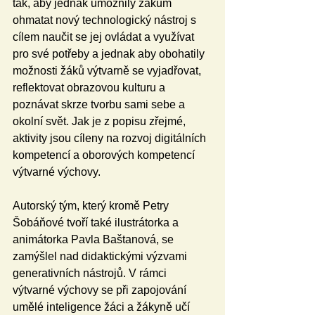
tak, aby jednak umožnily žákům 
ohmatat nový technologický nástroj s 
cílem naučit se jej ovládat a využívat 
pro své potřeby a jednak aby obohatily 
možnosti žáků výtvarně se vyjadřovat, 
reflektovat obrazovou kulturu a 
poznávat skrze tvorbu sami sebe a 
okolní svět. Jak je z popisu zřejmé, 
aktivity jsou cíleny na rozvoj digitálních 
kompetencí a oborových kompetencí 
výtvarné výchovy.
Autorský tým, který kromě Petry 
Šobáňové tvoří také ilustrátorka a 
animátorka Pavla Baštanová, se 
zamýšlel nad didaktickými výzvami 
generativních nástrojů. V rámci 
výtvarné výchovy se při zapojování 
umělé inteligence žáci a žákyně učí 