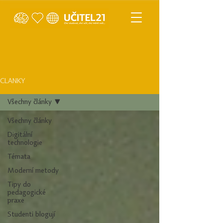
ČLÁNKY
Všechny články
Všechny články
Digitální
technologie
Témata
Moderní metody
Tipy do
pedagogické
praxe
Studenti blogují