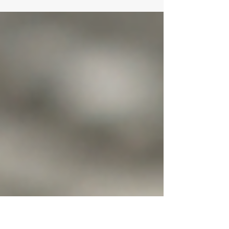
v předškolním věku – ve chvílích, kdy děti
překonávají drobné nezdary, učí se
spolupracovat s ostatními, zvládají své
emoce nebo hledají nové cesty k řešení
problémů. Právě na tuto oblast se
zaměřuje publikace České školní inspekce
Školy, které posilují odolnost – Inspirace
pro předškolní vzdělávání. Vychází z
analýzy téměř 7 000 hospitací v
mateřských školách a nabízí řadu
konkrétních doporučení p