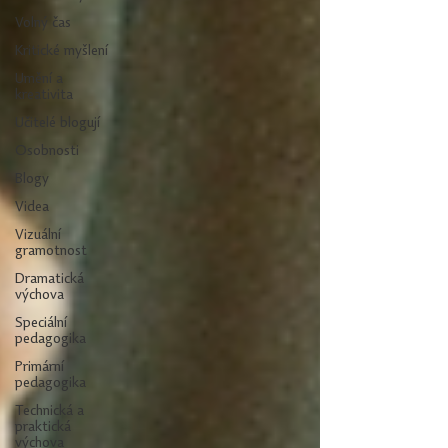
Volný čas
Kritické myšlení
Umění a
kreativita
Učitelé blogují
Osobnosti
Blogy
Videa
Vizuální
gramotnost
Dramatická
výchova
Speciální
pedagogika
Primární
pedagogika
Technická a
praktická
výchova