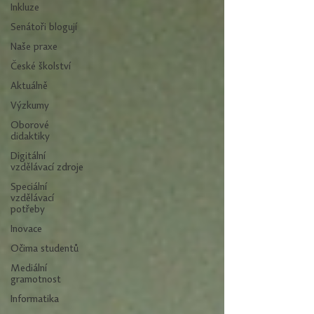
Inkluze
Senátoři blogují
Naše praxe
České školství
Aktuálně
Výzkumy
Oborové
didaktiky
Digitální
vzdělávací zdroje
Speciální
vzdělávací
potřeby
Inovace
Očima studentů
Mediální
gramotnost
Informatika