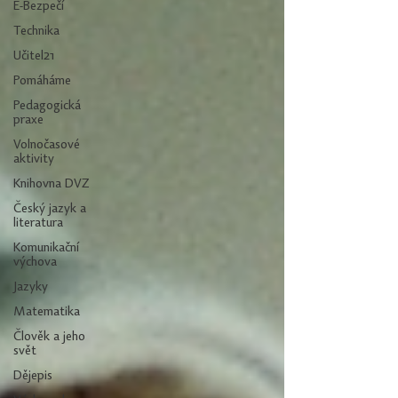
E-Bezpečí
Technika
Učitel21
Pomáháme
Pedagogická
praxe
Volnočasové
aktivity
Knihovna DVZ
Český jazyk a
literatura
Komunikační
výchova
Jazyky
Matematika
Člověk a jeho
svět
Dějepis