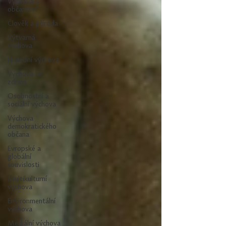
Výchova k
občanství
Člověk a příroda
Výtvarná
výchova
Hudební výchova
Výchova ke
zdraví
Osobnostní a
sociální výchova
Výchova
demokratického
občana
Evropské a
globální
souvislosti
Multikulturní
výchova
Environmentální
výchova
Mediální výchova