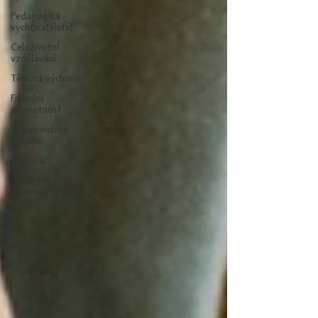
Pedagogika -
vychovatelství
Celoživotní
vzdělávání
Tělesná výchova
Finanční
gramotnost
Absolventské
příběhy
Ukrajina
Učitel roku
Olomouckého
kraje