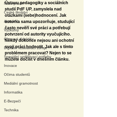
Ústavu pedagogiky a sociálních 
Naše praxe
studií PdF UP, zamyslela nad 
České školství
otázkami (sebe)hodnocení. Jak 
Aktuálně
autorka sama upozorňuje, studující 
často 
nevěří své práci a potřebují 
Výzkumy
potvrzení od autority vyučujícího. 
Oborové didaktiky
Někdy 
dokonce nejsou ani ochotní 
svoji práci hodnotit. Jak ale s tímto 
Digitální vzdělávací zdroje
problémem pracovat? Nejen to se 
Speciální vzdělávací potřeby
můžete dočíst v dnešním článku.
Inovace
Očima studentů
Mediální gramotnost
Informatika
E-Bezpečí
Technika