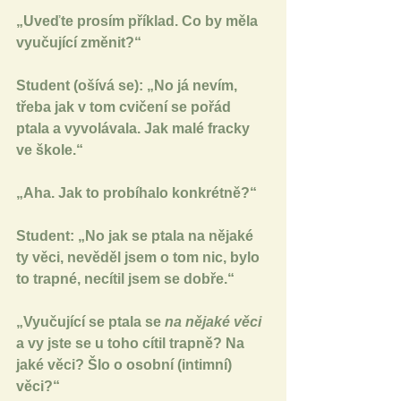
„Uveďte prosím příklad. Co by měla 
vyučující změnit?“
Student (ošívá se): „No já nevím, 
třeba jak v tom cvičení se pořád 
ptala a vyvolávala. Jak malé fracky 
ve škole.“
„Aha. Jak to probíhalo konkrétně?“
Student: „No jak se ptala na nějaké 
ty věci, nevěděl jsem o tom nic, bylo 
to trapné, necítil jsem se dobře.“
„Vyučující se ptala se 
na nějaké věci 
a vy jste se u toho cítil trapně? Na 
jaké věci? Šlo o osobní (intimní) 
věci?“