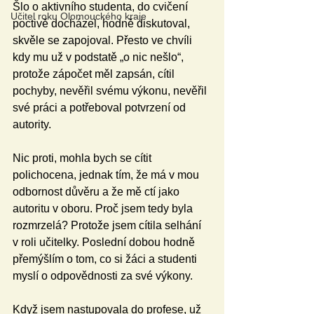
Šlo o aktivního studenta, do cvičení 
Učitel roku Olomouckého kraje
poctivě docházel, hodně diskutoval, 
skvěle se zapojoval. Přesto ve chvíli 
kdy mu už v podstatě „o nic nešlo“, 
protože zápočet měl zapsán, cítil 
pochyby, nevěřil svému výkonu, nevěřil 
své práci a potřeboval potvrzení od 
autority.
Nic proti, mohla bych se cítit 
polichocena, jednak tím, že má v mou 
odbornost důvěru a že mě ctí jako 
autoritu v oboru. Proč jsem tedy byla 
rozmrzelá? Protože jsem cítila selhání 
v roli učitelky. Poslední dobou hodně 
přemýšlím o tom, co si žáci a studenti 
myslí o odpovědnosti za své výkony.
Když jsem nastupovala do profese, už 