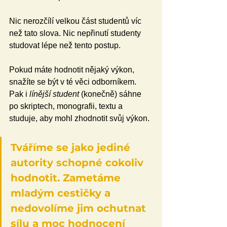
Nic nerozčílí velkou část studentů víc 
než tato slova. Nic nepřinutí studenty 
studovat lépe než tento postup.
Pokud máte hodnotit nějaký výkon, 
snažíte se být v té věci odborníkem. 
Pak i 
línější student
 (konečně) sáhne 
po skriptech, monografii, textu a 
studuje, aby mohl zhodnotit svůj výkon.
Tváříme se jako jediné 
autority schopné cokoliv 
hodnotit. Zametáme 
mladým cestičky a 
nedovolíme jim ochutnat 
sílu a moc hodnocení 