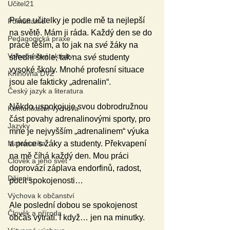
Učitel21
Práce učitelky je podle mě ta nejlepší 
Pomáháme
na světě. Mám ji ráda. Každý den se do 
Pedagogická praxe
práce těším, a to jak na 
své 
žáky na 
Volnočasové aktivity
střední škole, tak na 
své
 studenty 
vysoké školy. Mnohé profesní situace 
Knihovna DVZ
jsou ale fakticky „adrenalin“.
Český jazyk a literatura
Někdo uspokojuje svou dobrodružnou 
Komunikační výchova
část povahy adrenalinovými sporty, pro 
Jazyky
mne je nejvyšším „adrenalinem“ výuka 
Matematika
a práce s žáky a studenty. Překvapení 
na mě číhá každý den. Mou práci 
Člověk a jeho svět
doprovází záplava endorfinů, radost, 
Dějepis
pocit spokojenosti…
Výchova k občanství
Ale poslední dobou se spokojenost 
Člověk a příroda
občas vytratí. I když… jen na minutky.