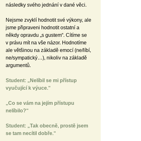
následky svého jednání v dané věci.
Nejsme zvyklí hodnotit své výkony, ale 
jsme připraveni hodnotit ostatní a 
někdy opravdu „s gustem“. Cítíme se 
v právu mít na vše názor. Hodnotíme 
ale většinou na základě emocí (ne/líbí, 
ne/sympatický…), nikoliv na základě 
argumentů.
Student: „Nelíbil se mi přístup 
vyučující k výuce.“
„Co se vám na jejím přístupu 
nelíbilo?“
Student: „Tak obecně, prostě jsem 
se tam necítil dobře.“