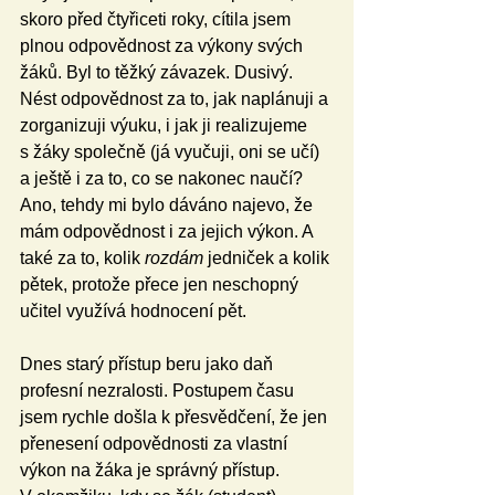
skoro před čtyřiceti roky, cítila jsem 
plnou odpovědnost za výkony svých 
žáků. Byl to těžký závazek. Dusivý. 
Nést odpovědnost za to, jak naplánuji a 
zorganizuji výuku, i jak ji realizujeme 
s žáky společně (já vyučuji, oni se učí) 
a ještě i za to, co se nakonec naučí? 
Ano, tehdy mi bylo dáváno najevo, že 
mám odpovědnost i za jejich výkon. A 
také za to, kolik 
rozdám 
jedniček a kolik 
pětek, protože přece jen neschopný 
učitel využívá hodnocení pět.
Dnes starý přístup beru jako daň 
profesní nezralosti. Postupem času 
jsem rychle došla k přesvědčení, že jen 
přenesení odpovědnosti za vlastní 
výkon na žáka je správný přístup. 