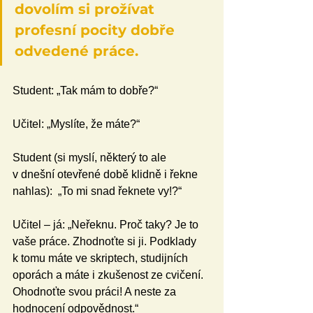
dovolím si prožívat 
profesní pocity dobře 
odvedené práce.
Student: „Tak mám to dobře?“
Učitel: „Myslíte, že máte?“
Student (si myslí, některý to ale 
v dnešní otevřené době klidně i řekne 
nahlas):  „To mi snad řeknete vy!?“
Učitel – já: „Neřeknu. Proč taky? Je to 
vaše práce. Zhodnoťte si ji. Podklady 
k tomu máte ve skriptech, studijních 
oporách a máte i zkušenost ze cvičení. 
Ohodnoťte svou práci! A neste za 
hodnocení odpovědnost.“