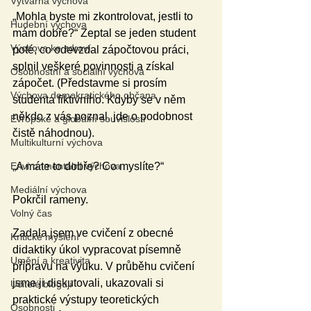
Výtvarná výchova
„Mohla byste mi zkontrolovat, jestli to 
Hudební výchova
mám dobře?“ Zeptal se jeden student 
Výchova ke zdraví
poté, co odevzdal zápočtovou práci, 
splnil veškeré povinnosti a získal 
Osobnostní a sociální výchova
zápočet. (Představme si prosím 
Výchova demokratického občana
studenta fiktivního. Kdyby se v něm 
někdo z vás poznal, jde o podobnost 
Evropské a globální souvislosti
čistě náhodnou).
Multikulturní výchova
Environmentální výchova
„A máte to dobře? Co myslíte?“
Mediální výchova
Pokrčil rameny.
Volný čas
Zadala jsem ve cvičení z obecné 
Kritické myšlení
didaktiky úkol vypracovat písemně 
Umění a kreativita
přípravu na výuku. V průběhu cvičení 
jsme ji diskutovali, ukazovali si 
Učitelé blogují
praktické výstupy teoretických 
Osobnosti