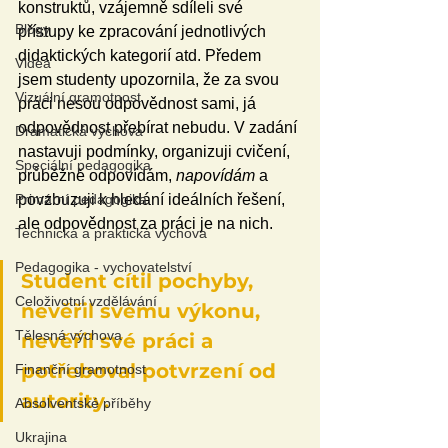
konstruktů, vzájemně sdíleli své 
Blogy
přístupy ke zpracování jednotlivých 
didaktických kategorií atd. Předem 
Videa
jsem studenty upozornila, že za svou 
Vizuální gramotnost
práci nesou odpovědnost sami, já 
odpovědnost přebírat nebudu. V zadání 
Dramatická výchova
nastavuji podmínky, organizuji cvičení, 
Speciální pedagogika
průběžně odpovídám, 
napovídám
 a 
Primární pedagogika
povzbuzuji k hledání ideálních řešení, 
ale odpovědnost za práci je na nich.
Technická a praktická výchova
Pedagogika - vychovatelství
Student cítil pochyby, 
Celoživotní vzdělávání
nevěřil svému výkonu, 
Tělesná výchova
nevěřil své práci a 
potřeboval potvrzení od 
Finanční gramotnost
autority.
Absolventské příběhy
Ukrajina