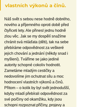
vlastních výkonů a činů.
Náš svět s sebou nese hodně dobrého, 
nového a příjemného oproti době před 
čtyřiceti lety. Ale přinesl jednu hodně 
zlou věc. Jak se my dospělí snažíme 
chránit svá mláďata (děti), tak na sebe 
přebíráme odpovědnost za veškeré 
jejich chování a jednání (někdy snad i 
myšlení). Tváříme se jako jediné 
autority schopné cokoliv hodnotit. 
Zametáme mladým cestičky a 
nedovolíme jim ochutnat sílu a moc 
hodnocení vlastních výkonů a činů. 
Přitom – o kolik by byl svět jednodušší, 
kdyby mladí přebírali odpovědnost za 
své po/činy od okamžiku, kdy jsou 
schopni rozpoznat příčiny, projevy a 