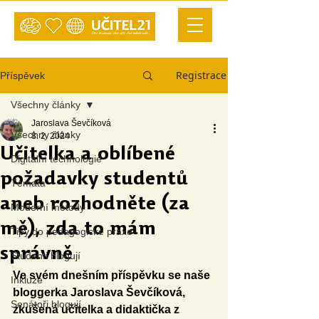
Registrace
Příspěvek
Všechny články
Jaroslava Ševčíková
Všechny články
8. 2. 2024
Učitelka a oblíbené
Digitální technologie
požadavky studentů
Témata
aneb rozhodněte (za
Moderní metody
mě), zda to mám
Tipy do pedagogické praxe
správně
Studenti blogují
Ve svém dnešním příspěvku se naše 
Inkluze
bloggerka Jaroslava Ševčíková, 
Senátoři blogují
zkušená učitelka a didaktička z 