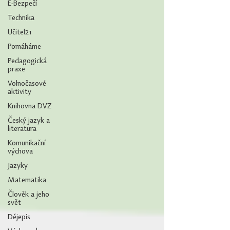
E-Bezpečí
Technika
Učitel21
Pomáháme
Pedagogická
praxe
Volnočasové
aktivity
Knihovna DVZ
Český jazyk a
literatura
Komunikační
výchova
Jazyky
Matematika
Člověk a jeho
svět
Dějepis