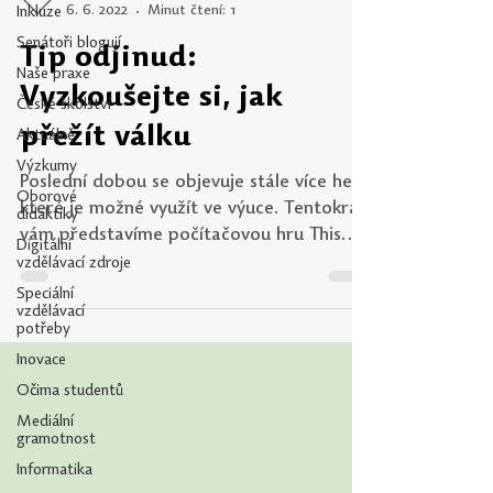
Inkluze
6. 6. 2022
Minut čtení: 1
Senátoři blogují
Tip odjinud:
Naše praxe
Vyzkoušejte si, jak
České školství
přežít válku
Aktuálně
Výzkumy
Poslední dobou se objevuje stále více her,
Oborové
které je možné využít ve výuce. Tentokrát
didaktiky
vám představíme počítačovou hru This
Digitální
War of Mine,...
vzdělávací zdroje
Speciální
vzdělávací
potřeby
Inovace
Očima studentů
Mediální
gramotnost
Informatika