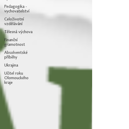
Pedagogika -
vychovatelství
Celoživotní
vzdělávání
Tělesná výchova
Finanční
gramotnost
Absolventské
příběhy
Ukrajina
Učitel roku
Olomouckého
kraje