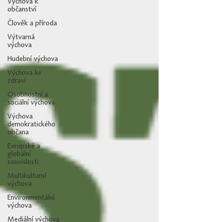
Výchova k
občanství
Člověk a příroda
Výtvarná
výchova
Hudební výchova
Výchova ke
zdraví
Osobnostní a
sociální výchova
Výchova
demokratického
občana
Evropské a
globální
souvislosti
Multikulturní
výchova
Environmentální
výchova
Mediální výchova