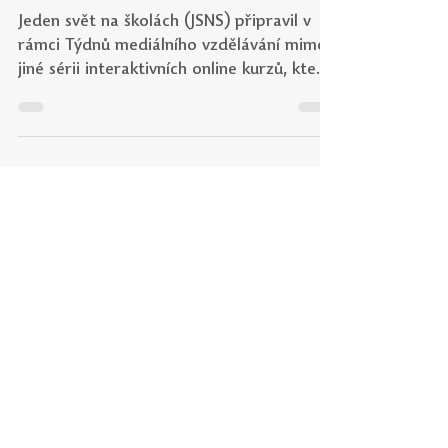
gramotnost?
Jeden svět na školách (JSNS) připravil v
rámci Týdnů mediálního vzdělávání mimo
jiné sérii interaktivních online kurzů, které
si kladou...