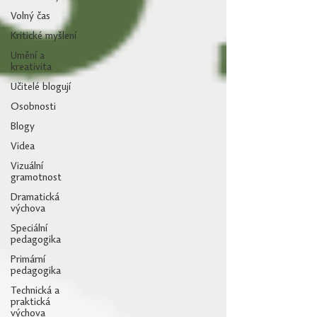
Volný čas
Kritické myšlení
Umění a
kreativita
Učitelé blogují
Osobnosti
Blogy
Videa
Vizuální
gramotnost
Dramatická
výchova
Speciální
pedagogika
Primární
pedagogika
Technická a
praktická
výchova