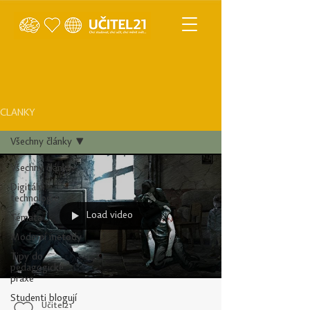
ČLÁNKY
Všechny články
Všechny články
Digitální
technologie
Load video
Témata
Moderní metody
Tipy do
pedagogické
praxe
Studenti blogují
Učitel21