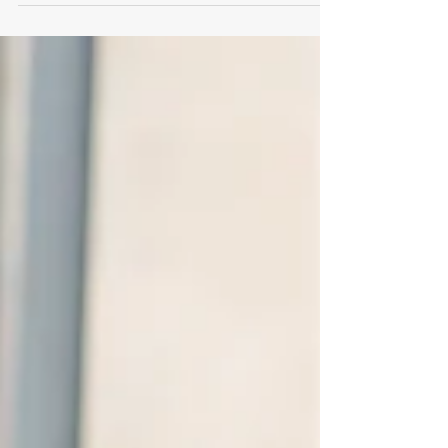
Učit je životní poslání. Bez sentimentu i
přehnaného klišé. A že je krásné učit (se),
inspirovat a společně tvořit, ví také
patnáct učitelů, kteří letos získali ocenění
Učitel roku Olomouckého kraje. Jací jsou?
To vám postupně odkryjeme. A teď
propnout špičky a rovnou vplujme do
světa baletního tance. Tím se Irina Popova
celý život zabývá a toto nádherné umění
předává dál. „Maminka mě už od šesti let
vodila do různých kroužků a mě nejvíc
zaujal klavír v hudební škole a baletn