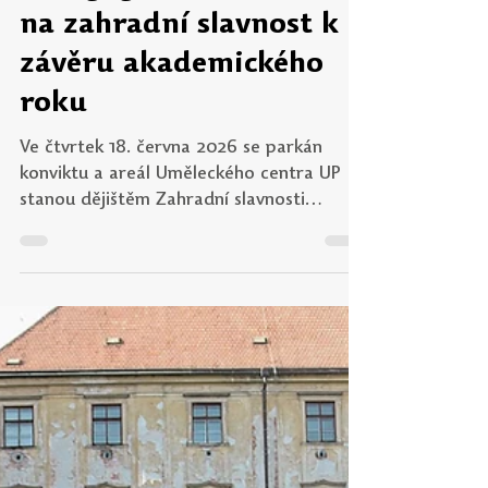
Učitel21
19. 5.
Minut čtení: 1
Pedagogická fakulta zve
na zahradní slavnost k
závěru akademického
roku
Ve čtvrtek 18. června 2026 se parkán
konviktu a areál Uměleckého centra UP
stanou dějištěm Zahradní slavnosti