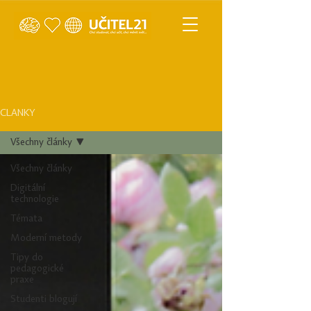
ČLÁNKY
Všechny články
Všechny články
Digitální
technologie
Témata
Moderní metody
Tipy do
pedagogické
praxe
Studenti blogují