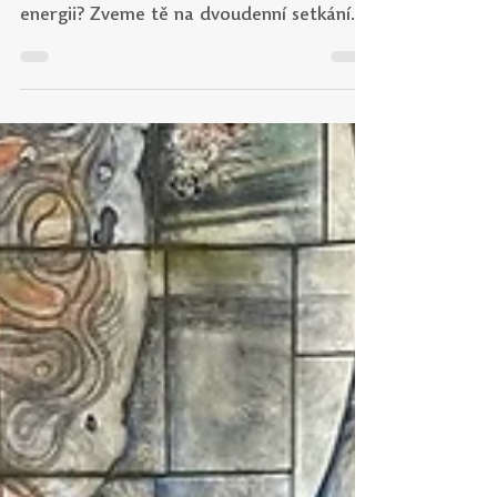
Víš, jakým pedagogem chceš být? Co tě
pohání, co tě vyčerpává a co ti dává
energii? Zveme tě na dvoudenní setkání
Pedagog jako lídr budoucnosti, které
proběhne ve dnech 24. a 25. září 2025
vždy od 9:00–16:00 hodin na Pedagogické
fakultě Univerzity Palackého v Olomouci.
Dva dny, které nejsou o teorii – jsou o
tobě a o tom, jakým pedagogem se chceš
stát. Pro koho je akce určena? Pro
studující prvních ročníků navazujících
magisterských studijních programů v
prezenční formě. Co T