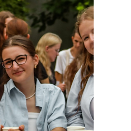
klade si otázku, zda se ze vzdělávání
pomalu nevytrácí lidskost. Četla jsem
zajímavou úvahu od Terapie mezi stromy,
která nás upozorňuje, že pouhá láska k
životu nestačí… Vskutku je to tak – láska
není vše, co potřebujeme. K životu totiž
po