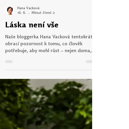
Hana Vacková
16. 6.
Minut čtení: 2
Láska není vše
Naše bloggerka Hana Vacková tentokrát
obrací pozornost k tomu, co člověk
potřebuje, aby mohl růst – nejen doma,
ale i ve škole. Na pozadí úvahy o důvěře,
respektu a hranicích přemýšlí o vztazích
mezi žáky, učiteli, rodiči i vedením škol. A