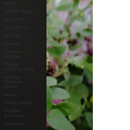
Inkluze
Senátoři blogují
Naše praxe
České školství
Aktuálně
Výzkumy
Oborové
didaktiky
Digitální
vzdělávací zdroje
Speciální
vzdělávací
potřeby
Inovace
Očima studentů
Mediální
gramotnost
Informatika