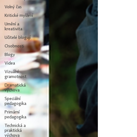
Volný čas
Kritické myšlení
Umění a
kreativita
Učitelé blogují
Osobnosti
Blogy
Videa
Vizuální
gramotnost
Dramatická
výchova
Speciální
pedagogika
Primární
pedagogika
Technická a
praktická
výchova