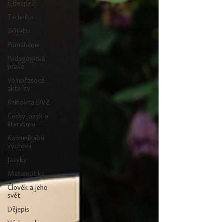
E-Bezpečí
Technika
Učitel21
Pomáháme
Pedagogická
praxe
Volnočasové
aktivity
Knihovna DVZ
Český jazyk a
literatura
Komunikační
výchova
Jazyky
Matematika
Člověk a jeho
svět
Dějepis