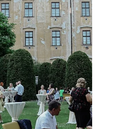
Pedagogické fakulty UP. Společenský večer
pořádaný u příležitosti závěru
akademického roku nabídne prostor pro
setkání studujících, akademiků,
zaměstnanců, absolventů i přátel fakulty v
neformální atmosféře univerzitního
prostředí. Součástí programu bude také
slavnostní vyhlášení Ceny děkana pro
pedagogy PdF UP Magister optimus 2026.
K tanci a poslechu zahraje oblíben