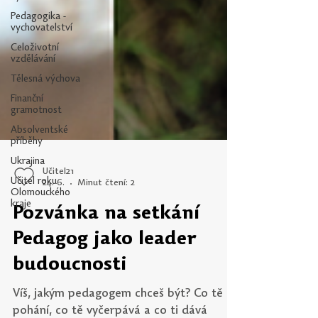
Pedagogika -
vychovatelství
Celoživotní
vzdělávání
Tělesná výchova
Finanční
gramotnost
Absolventské
příběhy
Ukrajina
Učitel roku
Olomouckého
kraje
Učitel21
24. 6.
Minut čtení: 2
Pozvánka na setkání
Pedagog jako leader
budoucnosti