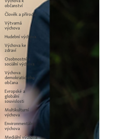
Výchova k
občanství
Člověk a příroda
Výtvarná
výchova
Hudební výchova
Výchova ke
zdraví
Osobnostní a
sociální výchova
Výchova
demokratického
občana
Evropské a
globální
souvislosti
Multikulturní
výchova
Environmentální
výchova
Mediální výchova