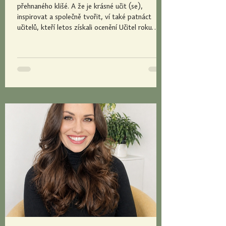
přehnaného klišé. A že je krásné učit (se),
inspirovat a společně tvořit, ví také patnáct
učitelů, kteří letos získali ocenění Učitel roku
Olomouckého kraje. Jací jsou? To vám postupně
odkryjeme. A teď propnout špičky a rovnou
vplujme do světa baletního tance. Tím se Irina
Popova celý život zabývá a toto nádherné umění
předává dál. „Maminka mě už od šesti let vodila
do různých kroužků a mě nejvíc zaujal klavír v
hudební škole a baletn