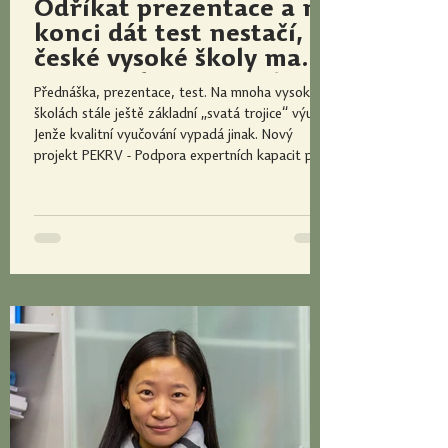
Odříkat prezentace a na
konci dát test nestačí,
české vysoké školy mají
na víc, říká Tomáš Fliegl
Přednáška, prezentace, test. Na mnoha vysokých
školách stále ještě základní „svatá trojice“ výuky.
Jenže kvalitní vyučování vypadá jinak. Nový
projekt PEKRV - Podpora expertních kapacit pro
rozvoj výuky na vysokých školách chce najít,
propojit a proškolit experty a expertky na kvalitu
výuky, kteří pomohou vysokoškolským vyučujícím
pracovat lépe a předají jim dobrou praxi z Česka i
ze zahraničí. „Když se pedagogické návyky
rozvíjejí jen intuitivně, snadno se přebírají i ty nee