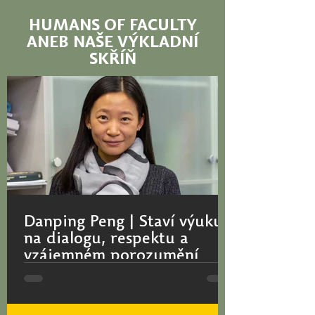
HUMANS OF FACULTY
ANEB NAŠE VÝKLADNÍ
SKŘÍŇ
Danping Peng | Staví výuku
na dialogu, respektu a
vzájemném porozumění
Pocit, že je člověk ve výuce viděný a
pochopený, může změnit mnohem víc
než jen výsledky studia. Finalistka ceny