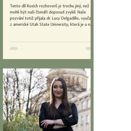
Tento díl Kosích rozhovorů je trochu jiný, než
mohli být naši čtenáři doposud zvyklí. Naše
pozvání totiž přijala dr. Lucy Delgadillo, vyučující
z americké Utah State University, která je u nás v
Olomouci v rámci Fullbrightova programu. S paní
doktorkou se můžete potkávat například v rámci
předmětu Finanční gramotnost. Rozhovor níže je
v angličtině. Can you briefly introduce yourself,
please? My name is Lucy M. Delgadillo, Ph.D.,
CMC, CPC, CFSW. I am a Professor at the Schoo