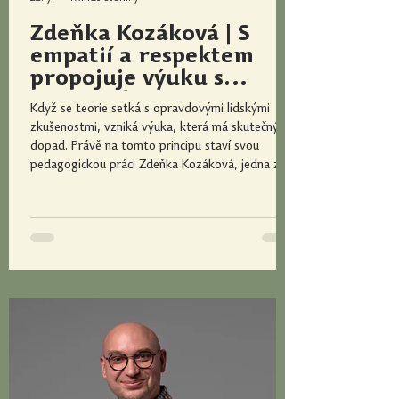
Zdeňka Kozáková | S
empatií a respektem
propojuje výuku s
autentickými
Když se teorie setká s opravdovými lidskými
zkušenostmi z praxe a
zkušenostmi, vzniká výuka, která má skutečný
inspiruje studenty k
dopad. Právě na tomto principu staví svou
odbornému i lidskému
pedagogickou práci Zdeňka Kozáková, jedna z
vítězek ceny Magister Optimus 2026. Ve výuce
růstu
speciální pedagogiky propojuje odborné znalosti
s empatií a respektem, zapojuje autentické
zkušenosti lidí se zdravotním postižením a vede
studenty nejen k profesnímu růstu, ale i k
hlubšímu porozumění druhým. Proč je podle ní
důležité, aby se studenti neučili