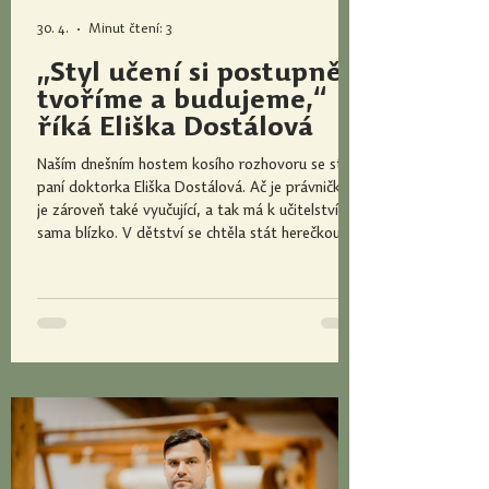
30. 4.
Minut čtení: 3
„Styl učení si postupně
tvoříme a budujeme,“
říká Eliška Dostálová
Naším dnešním hostem kosího rozhovoru se stala
paní doktorka Eliška Dostálová. Ač je právničkou,
je zároveň také vyučující, a tak má k učitelství
sama blízko. V dětství se chtěla stát herečkou
nebo učitelkou. Co by si asi pomysleli její bývalí
učitelé, kdyby teď přišli na její přednášku? I o
tom jsme si s paní doktorkou povídali. Jaký byl
Váš nejoblíbenější (nebo naopak nejméně
oblíbený) předmět na základní škole? Nejvíc mě
bavila matematika, protože mi připadala logická
a ce