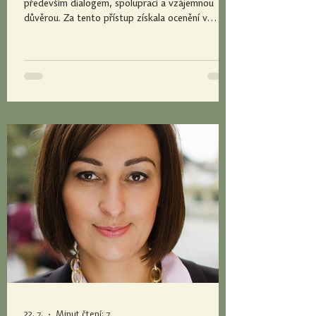
především dialogem, spoluprací a vzájemnou
důvěrou. Za tento přístup získala ocenění v
podobě ceny Magister Optimus 2026. Ve své
výuce propojuje odbornost s lidskostí, vytváří
bezpečné prostředí pro otázky i vlastní
zkušenosti studentů a ukazuje jim, jak mohou
teoretické poznatky využít v reálných situacích
pomáhajících profesí. Co může vzniknout, když se
výuka nestane jen předáváním informací, a
22. 7.
Minut čtení: 7