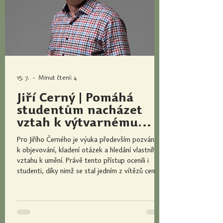
15. 7.
Minut čtení: 4
Jiří Černý | Pomáhá
studentům nacházet
vztah k výtvarnému
umění a ctí zásadu, že
Pro Jiřího Černého je výuka především pozvánkou
neexistují hloupé otázky
k objevování, kladení otázek a hledání vlastního
vztahu k umění. Právě tento přístup ocenili i
studenti, díky nimž se stal jedním z vítězů ceny
Magister Optimus 2026. Ve svých hodinách
vytváří prostor, kde mají místo různé pohledy,
konstruktivní kritika i odvaha obhájit vlastní
názor. Jak podle něj vypadá výuka, která