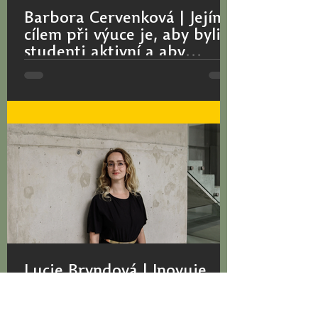
Barbora Červenková | Jejím
cílem při výuce je, aby byli
studenti aktivní a aby
mysleli
J ednou z finalistek ocenění Magister
optimus 2025 je Barbora Červenková z
Ústavu speciálněpedagogických studií.
Ve výuce propojuje své...
Lucie Bryndová | Inovuje
výuku informatiky a pomáhá
studentům růst s respektem