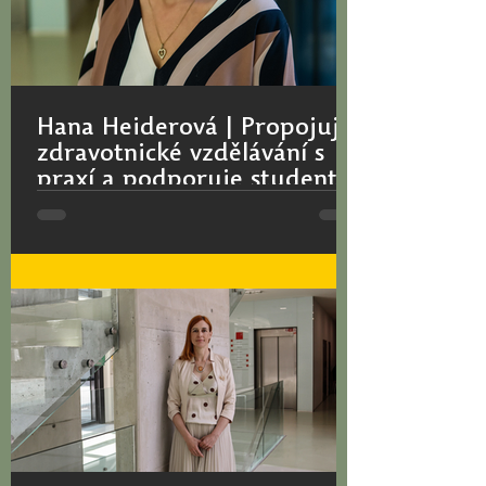
Hana Heiderová | Propojuje
zdravotnické vzdělávání s
praxí a podporuje studenty
na cestě k profesnímu
Mezi finalisty ceny Magister optimus
poslání
2025 patří i Hana Heiderová z katedry
antropologie a zdravovědy. Svůj profesní
život zasvětila...