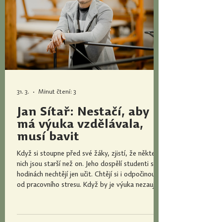
31. 3.
Minut čtení: 3
Jan Sítař: Nestačí, aby
má výuka vzdělávala,
musí bavit
Když si stoupne před své žáky, zjistí, že někteří z
nich jsou starší než on. Jeho dospělí studenti se v
hodinách nechtějí jen učit. Chtějí si i odpočinout
od pracovního stresu. Když by je výuka nezaujala,
nebylo by pro ně nic jednoduššího, než že by si
našli jiného lektora. „V tom je má pozice učitele v
soukromém sektoru ve srovnání s učiteli ve