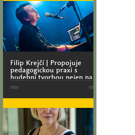
Ve výuce staví na dialogu a...
Filip Krejčí | Propojuje
pedagogickou praxi s
hudební tvorbou nejen na
divadelních scénách
Mezi finalisty ocenění pro nejlepší
učitele a učitelky naší fakulty Magister
optimus 2025 patří i Filip Krejčí,
hudebník a pedagog z...