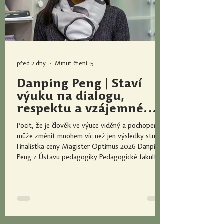
před 2 dny
Minut čtení: 5
Danping Peng | Staví
výuku na dialogu,
respektu a vzájemném
porozumění
Pocit, že je člověk ve výuce viděný a pochopený,
může změnit mnohem víc než jen výsledky studia.
Finalistka ceny Magister Optimus 2026 Danping
Peng z Ústavu pedagogiky Pedagogické fakulty
Univerzity Palackého vytváří prostředí, ve kterém
se studenti nebojí klást otázky, sdílet své
zkušenosti ani hledat vlastní cestu k poznání.
Dialog, vzájemný respekt a ochota naslouchat
jsou pro ni stejně důležité jako samotné odborné
znalosti. Co ji přivedlo k přesvědčení, že nejlepší