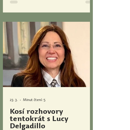
školách trochu odlišná,“ říká Jan Sítař, absolvent
Univerzity Palackého. Učitelem chtěl být vlastně
odmala. „Učila moje máma. Už j
23. 3.
Minut čtení: 5
Kosí rozhovory
tentokrát s Lucy
Delgadillo