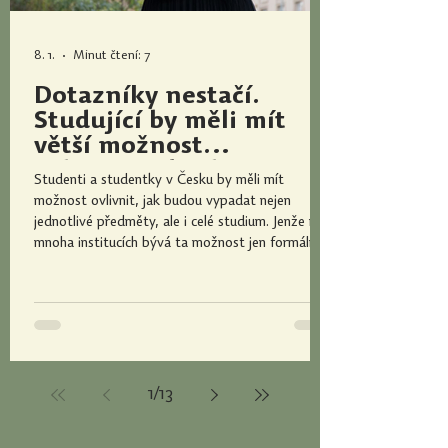
8. 1.
Minut čtení: 7
Dotazníky nestačí.
Studující by měli mít
větší možnost
ovlivňovat kvalitu
Studenti a studentky v Česku by měli mít
výuky, říká nová
možnost ovlivnit, jak budou vypadat nejen
předsedkyně
jednotlivé předměty, ale i celé studium. Jenže na
Studentské komory RVŠ
mnoha institucích bývá ta možnost jen formální:
často se omezuje jen na dotazníky vyplňované po
dokončení předmětu či studia, mnohdy nejsou ani
dostatečně vyhodnocené. Dát studujícím větší
možnost přímo ovlivňovat výuku na vysokých
školách chce Tereza Marková, nová předsedkyně
Studentské komory Rady vysokých škol. „Chci se
zaměřit i na zvýšení f
1
/
13