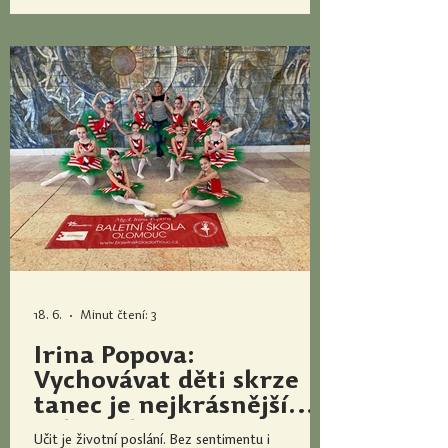
studenty skutečně vtáhne a probudí v nich zájem
poznávat svět umění? Kdo je Mgr. et Mgr. Jiří
Černý, Ph.D. Do Ol
18. 6.
Minut čtení: 3
Irina Popova:
Vychovávat děti skrze
tanec je nejkrásnější
role mého života
Učit je životní poslání. Bez sentimentu i